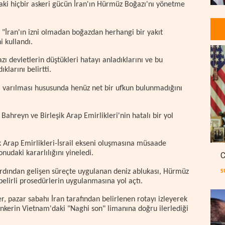
aki hiçbir askeri gücün İran'ın Hürmüz Boğazı'nı yönetme
 "İran'ın izni olmadan boğazdan herhangi bir yakıt
i kullandı.
zı devletlerin düştükleri hatayı anladıklarını ve bu
larını belirtti.
ya varılması hususunda henüz net bir ufkun bulunmadığını
Bahreyn ve Birleşik Arap Emirlikleri'nin hatalı bir yol
k Arap Emirlikleri-İsrail ekseni oluşmasına müsaade
nudaki kararlılığını yineledi.
C
 ardından gelişen süreçte uygulanan deniz ablukası, Hürmüz
S
belirli prosedürlerin uygulanmasına yol açtı.
r, pazar sabahı İran tarafından belirlenen rotayı izleyerek
nkerin Vietnam'daki "Naghi son" limanına doğru ilerlediği