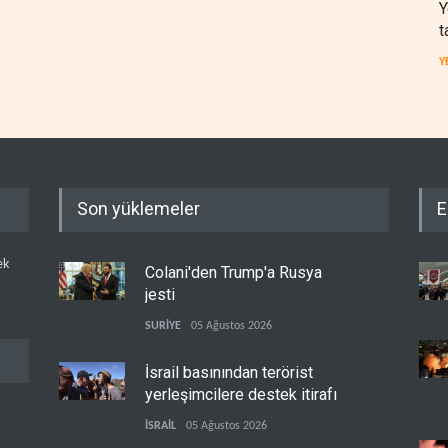
Y
t
Y
Son yüklemeler
E
ek
Colani'den Trump'a Rusya
jesti
SURİYE
05 Ağustos 2026
İsrail basınından terörist
yerleşimcilere destek itirafı
İSRAİL
05 Ağustos 2026