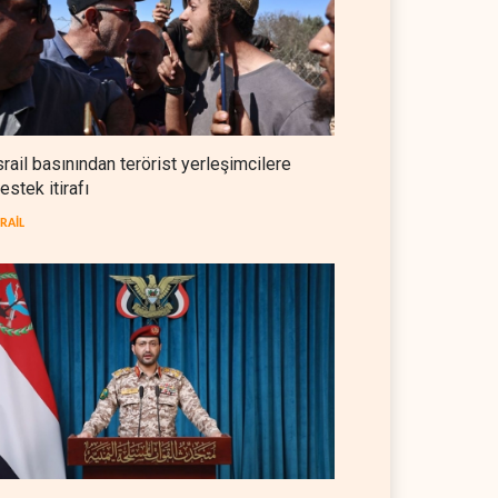
NYT: Washington, İran'ı yine
okuyamadı
BATI YARIM KÜRE
05 Ağustos 2026
İsrailli istihbaratçı: ABD'nin
mühimmatının bittiği iddiası
srail basınından terörist yerleşimcilere
bir iç kavga
estek itirafı
İSRAİL
05 Ağustos 2026
SRAİL
CNN: Stokların erimesi ABD'yi
İran karşısında 'zor kararlara'
sevk ediyor
BATI YARIM KÜRE
05 Ağustos 2026
il askerlerinin Lübnan'daki
Hürmüz ve Babülmendep
 oteli yağmaladığı ortaya
boğazlarında gemi trafiği
durağan seyrini koruyor
L
05 Ağustos 2026
İRAN
05 Ağustos 2026