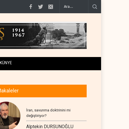
tiraf..
Yemen Kızıldeniz kuzeyinde Suudi petrol tankerini vurdu..
İsrail ask
KÜNYE
akaleler
İran, savunma doktrinini mi
değiştiriyor?
Alptekin DURSUNOĞLU