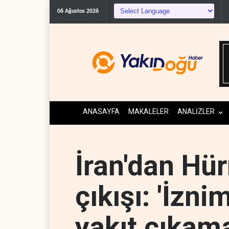
C
06 Ağustos 2026
ANASAYFA
MAKALELER
ANALİZLER
İran'dan Hü
çıkışı: 'İzn
yakıt çıkam