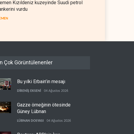
emen Kızıldeniz kuzeyinde Suudi petrol
ankerini vurdu
EMEN
n Çok Görüntülenenler
Bu yılki Erbain’in mesajı
DİRENİŞ EKSENİ
04 Ağustos 2026
Gazze örneğinin ötesinde
Güney Lübnan
LÜBNAN DOSYASI
04 Ağustos 2026