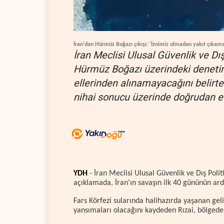
İran'dan Hürmüz Boğazı çıkışı: 'İznimiz olmadan yakıt çıkama
İran Meclisi Ulusal Güvenlik ve D
Hürmüz Boğazı üzerindeki denetim 
ellerinden alınamayacağını belirte
nihai sonucu üzerinde doğrudan etk
YDH
- İran Meclisi Ulusal Güvenlik ve Dış Poli
açıklamada, İran'ın savaşın ilk 40 gününün ard
Fars Körfezi sularında halihazırda yaşanan ge
yansımaları olacağını kaydeden Rızai, bölgede