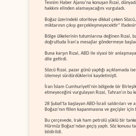
Tesnim Haber Ajansı'na konuşan Rızai, dünyad
hakkını elinden alamayacağını vurguladı.
Boğaz üzerindeki otoriteye dikkat çeken Sözcü,
miktarının çıkışı gerçekleşmeyecektir" ifadesin
Bölge ülkelerinin tutumlarına değinen Rızai, ba
doğrultuda İran'a mesajlar göndermeye başladık
Buna karşın Rızai, ABD ile siyasi bir anlaşma
dile getirdi.
Sözcü Rızai, pazar günü yaptığı açıklamada ise 
izlemeyi sürdürdüklerini kaydetmişti.
İran İslam Cumhuriyeti'nin bölgede bir Birleşi
etmeyeceğini vurgulayan Rızai, Tahran'ın bu ko
28 Şubat'ta başlayan ABD-İsrail saldırıları ve
Boğazı'nın fiilen kapanmasına ve geçişler için 
Bu çerçevede, Irak ham petrolü yüklü bir tanke
Hürmüz Boğazı'ndan geçiş yaptı. Söz konusu ta
bildirildi.