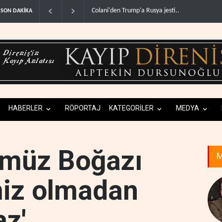
olani'den Trump'a Rusya jesti..
İsrail basınından terörist yerleşimcilere destek i
SON DAKİKA
HABERLER
RÖPORTAJ
KATEGORİLER
MEDYA
rmüz Boğazı
M
imiz olmadan
az'