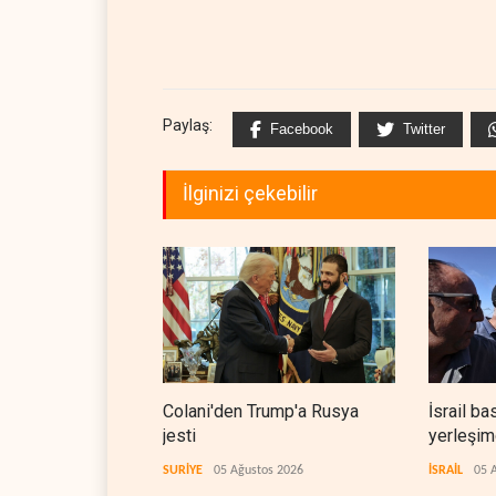
Paylaş:
Facebook
Twitter
İlginizi çekebilir
Colani'den Trump'a Rusya
İsrail ba
jesti
yerleşimc
SURİYE
05 Ağustos 2026
İSRAİL
05 