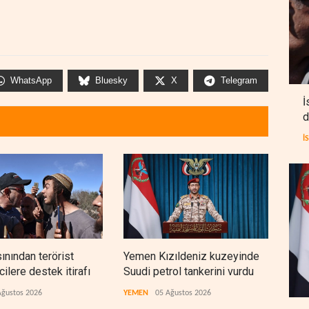
WhatsApp
Bluesky
X
Telegram
İ
d
İ
sınından terörist
Yemen Kızıldeniz kuzeyinde
İsra
ilere destek itirafı
Suudi petrol tankerini vurdu
lüks
çıktı
Ağustos 2026
YEMEN
05 Ağustos 2026
İSRAİ