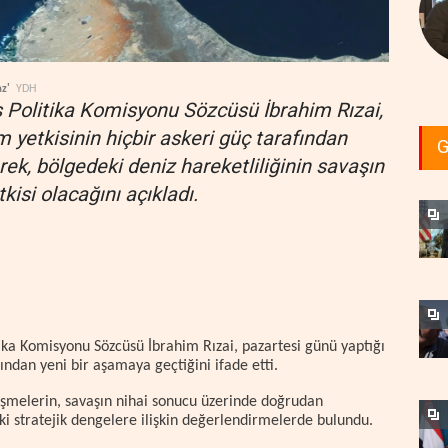
z'
YDH
ış Politika Komisyonu Sözcüsü İbrahim Rızai,
yetkisinin hiçbir askeri güç tarafından
G
rek, bölgedeki deniz hareketliliğinin savaşın
isi olacağını açıkladı.
tika Komisyonu Sözcüsü İbrahim Rızai, pazartesi günü yaptığı
ından yeni bir aşamaya geçtiğini ifade etti.
lişmelerin, savaşın nihai sonucu üzerinde doğrudan
ki stratejik dengelere ilişkin değerlendirmelerde bulundu.