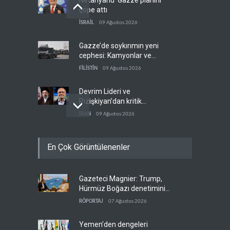
Netanyahu ‘Gazze planını’
çöpe attı
İSRAİL
09 Ağustos 2026
Gazze’de soykırımın yeni
cephesi: Kamyonlar ve
sürücüler de hedefte
FİLİSTİN
09 Ağustos 2026
Devrim Lideri ve
Pizişkiyan’dan kritik
görüşme
İRAN
09 Ağustos 2026
Yemen’den Suudi destekli
En Çok Görüntülenenler
güçlere büyük operasyon
YEMEN
09 Ağustos 2026
Gazeteci Magnier: Trump,
Grönland’da izinsiz sondaj
Hürmüz Boğazı denetimini
hamlesi
doğrudan İran ve Umman'a
RÖPORTAJ
07 Ağustos 2026
BATI YARIM KÜRE
09 Ağustos 2026
teslim etti
Yemen’den dengeleri