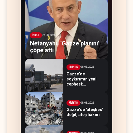
09.08.2026
İSRAİL
Netanyahu ‘Gazze planını’
çöpe attı
09.08.2026
FİLİSTİN
Gazze’de
soykırımın yeni
cephesi:
Kamyonlar ve
sürücüler de
hedefte
09.08.2026
FİLİSTİN
Gazze’de 'ateşkes'
değil, ateş hakim