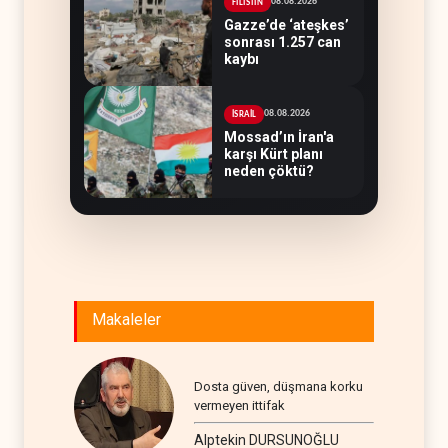
08.08.2026
FİLİSTİN
Gazze’de ‘ateşkes’
sonrası 1.257 can
kaybı
08.08.2026
İSRAİL
Mossad’ın İran'a
karşı Kürt planı
neden çöktü?
Makaleler
Dosta güven, düşmana korku
vermeyen ittifak
Alptekin DURSUNOĞLU