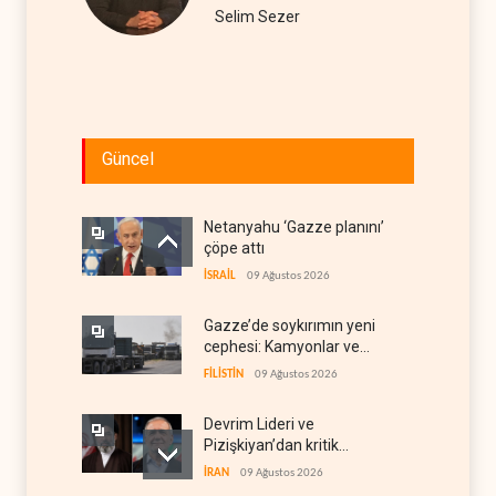
Selim Sezer
Güncel
Netanyahu ‘Gazze planını’
çöpe attı
İSRAİL
09 Ağustos 2026
Gazze’de soykırımın yeni
cephesi: Kamyonlar ve
sürücüler de hedefte
FİLİSTİN
09 Ağustos 2026
Devrim Lideri ve
Pizişkiyan’dan kritik
görüşme
İRAN
09 Ağustos 2026