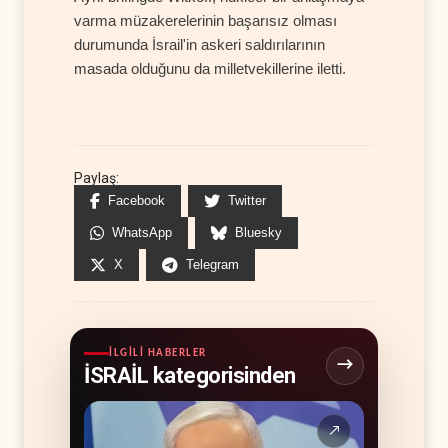
varma müzakerelerinin başarısız olması
durumunda İsrail'in askeri saldırılarının
masada olduğunu da milletvekillerine iletti.
Paylaş:
Facebook
Twitter
WhatsApp
Bluesky
X
Telegram
İLGILI HABERLER
İSRAİL kategorisinden
↗