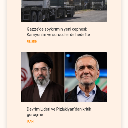
ABD'den Rus petrolünü alan
ülkelere yüzde 100'e varan
gümrük vergisi
RUSYA
09 Ağustos 2026
Demokratlar Trump için azil
Gazze’de soykırımın yeni cephesi:
süreci yerine soruşturma
Kamyonlar ve sürücüler de hedefte
hazırlıyor
BATI YARIM KÜRE
09 Ağustos 2026
FİLİSTİN
Devrim Lideri ve Pizişkiyan’dan kritik
görüşme
İRAN