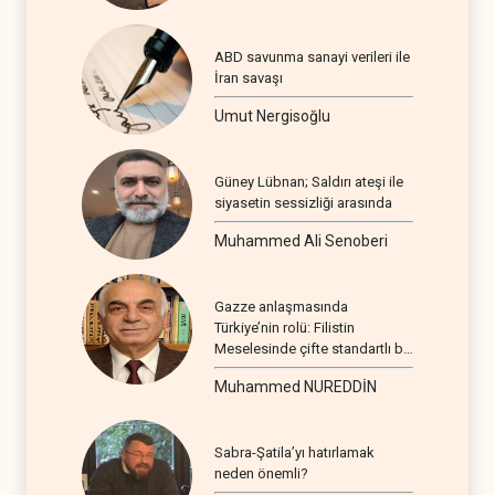
ABD savunma sanayi verileri ile
İran savaşı
Umut Nergisoğlu
Güney Lübnan; Saldırı ateşi ile
siyasetin sessizliği arasında
Muhammed Ali Senoberi
Gazze anlaşmasında
Türkiye’nin rolü: Filistin
Meselesinde çifte standartlı bir
seyir
Muhammed NUREDDİN
Sabra-Şatila’yı hatırlamak
neden önemli?