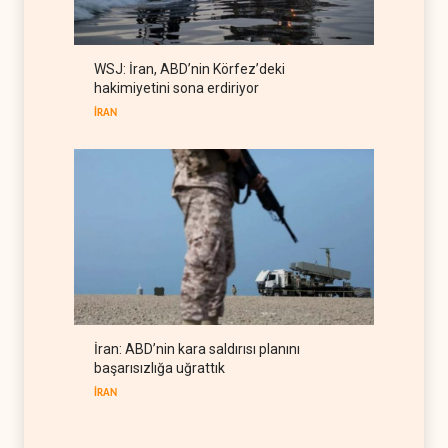
kaynaklarını tüketiyor
BATI YARIM KÜRE
08 Ağustos 2026
Gazeteci Magnier: Trump,
WSJ: İran, ABD’nin Körfez’deki
Hürmüz Boğazı denetimini
hakimiyetini sona erdiriyor
doğrudan İran ve Umman'a
RÖPORTAJ
07 Ağustos 2026
teslim etti
İRAN
İran: ABD’nin kara saldırısı planını
başarısızlığa uğrattık
İRAN