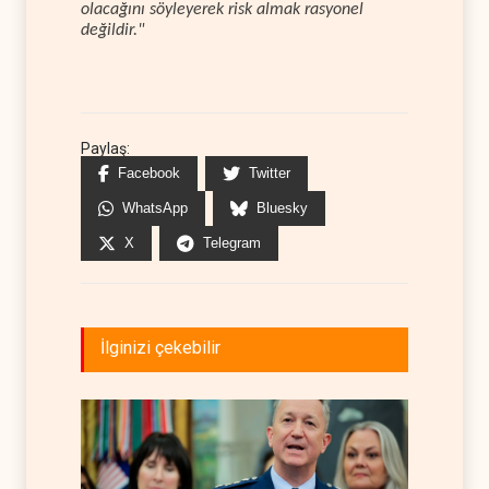
olacağını söyleyerek risk almak rasyonel
değildir."
Paylaş:
Facebook
Twitter
WhatsApp
Bluesky
X
Telegram
İlginizi çekebilir