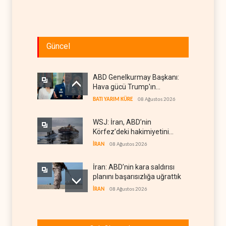
Güncel
ABD Genelkurmay Başkanı:
Hava gücü Trump'ın
hedeflerine yetmez
BATI YARIM KÜRE
08 Ağustos 2026
WSJ: İran, ABD’nin
Körfez’deki hakimiyetini
sona erdiriyor
İRAN
08 Ağustos 2026
İran: ABD’nin kara saldırısı
planını başarısızlığa uğrattık
İRAN
08 Ağustos 2026
Hizbullah’ın
‘silahsızlandırılmasını’ kim