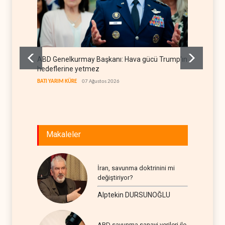
ABD Genelkurmay Başkanı: Hava gücü Trump'ın
WSJ: İr
hedeflerine yetmez
sona er
BATI YARIM KÜRE
07 Ağustos 2026
İRAN
07
Makaleler
İran, savunma doktrinini mi
değiştiriyor?
Alptekin DURSUNOĞLU
ABD savunma sanayi verileri ile