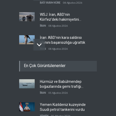
hedeflerine yetmez
BATI YARIM KÜRE
08 Ağustos 2026
WSJ: İran, ABD’nin
Körfez’deki hakimiyetini
sona erdiriyor
İRAN
08 Ağustos 2026
İran: ABD’nin kara saldırısı
planını başarısızlığa uğrattık
İRAN
08 Ağustos 2026
Hizbullah’ın
En Çok Görüntülenenler
‘silahsızlandırılmasını’ kim
denetleyecek?
LÜBNAN
08 Ağustos 2026
Hürmüz ve Babülmendep
Bekai'den Trump’a ‘savaş
boğazlarında gemi trafiği
ganimeti’ yanıtı: Önce savaşı
durağan seyrini koruyor
kazan
İRAN
05 Ağustos 2026
İRAN
08 Ağustos 2026
Yemen Kızıldeniz kuzeyinde
Suudi petrol tankerini vurdu