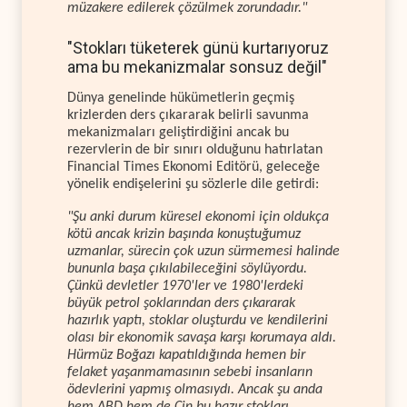
müzakere edilerek çözülmek zorundadır."
"Stokları tüketerek günü kurtarıyoruz
ama bu mekanizmalar sonsuz değil"
Dünya genelinde hükümetlerin geçmiş
krizlerden ders çıkararak belirli savunma
mekanizmaları geliştirdiğini ancak bu
rezervlerin de bir sınırı olduğunu hatırlatan
Financial Times Ekonomi Editörü, geleceğe
yönelik endişelerini şu sözlerle dile getirdi:
"Şu anki durum küresel ekonomi için oldukça
kötü ancak krizin başında konuştuğumuz
uzmanlar, sürecin çok uzun sürmemesi halinde
bununla başa çıkılabileceğini söylüyordu.
Çünkü devletler 1970'ler ve 1980'lerdeki
büyük petrol şoklarından ders çıkararak
hazırlık yaptı, stoklar oluşturdu ve kendilerini
olası bir ekonomik savaşa karşı korumaya aldı.
Hürmüz Boğazı kapatıldığında hemen bir
felaket yaşanmamasının sebebi insanların
ödevlerini yapmış olmasıydı. Ancak şu anda
hem ABD hem de Çin bu hazır stokları