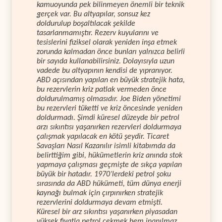
kamuoyunda pek bilinmeyen önemli bir teknik
gerçek var. Bu altyapılar, sonsuz kez
doldurulup boşaltılacak şekilde
tasarlanmamıştır. Rezerv kuyularını ve
tesislerini fiziksel olarak yeniden inşa etmek
zorunda kalmadan önce bunları yalnızca belirli
bir sayıda kullanabilirsiniz. Dolayısıyla uzun
vadede bu altyapının kendisi de yıpranıyor.
ABD açısından yapılan en büyük stratejik hata,
bu rezervlerin kriz patlak vermeden önce
doldurulmamış olmasıdır. Joe Biden yönetimi
bu rezervleri tüketti ve kriz öncesinde yeniden
doldurmadı. Şimdi küresel düzeyde bir petrol
arzı sıkıntısı yaşanırken rezervleri doldurmaya
çalışmak yapılacak en kötü şeydir. Ticaret
Savaşları Nasıl Kazanılır isimli kitabımda da
belirttiğim gibi, hükümetlerin kriz anında stok
yapmaya çalışması geçmişte de sıkça yapılan
büyük bir hatadır. 1970’lerdeki petrol şoku
sırasında da ABD hükümeti, tüm dünya enerji
kaynağı bulmak için çırpınırken stratejik
rezervlerini doldurmaya devam etmişti.
Küresel bir arz sıkıntısı yaşanırken piyasadan
yüksek fiyatla petrol çekmek hem inanılmaz