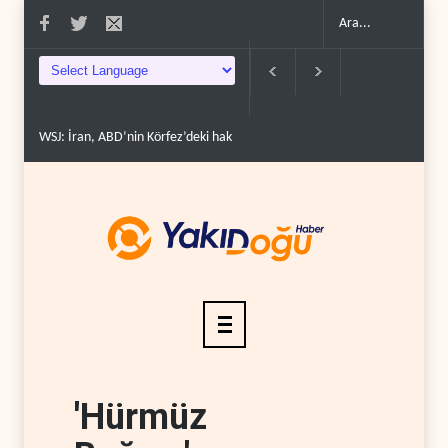
İran: ABD’nin kara saldırısı planını başarısızlı..
Hizbullah’ın ‘silahsızland
'Hürmüz