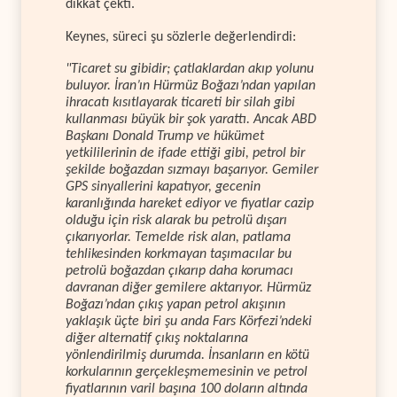
dikkat çekti.
Keynes, süreci şu sözlerle değerlendirdi:
"Ticaret su gibidir; çatlaklardan akıp yolunu
buluyor. İran’ın Hürmüz Boğazı’ndan yapılan
ihracatı kısıtlayarak ticareti bir silah gibi
kullanması büyük bir şok yarattı. Ancak ABD
Başkanı Donald Trump ve hükümet
yetkililerinin de ifade ettiği gibi, petrol bir
şekilde boğazdan sızmayı başarıyor. Gemiler
GPS sinyallerini kapatıyor, gecenin
karanlığında hareket ediyor ve fiyatlar cazip
olduğu için risk alarak bu petrolü dışarı
çıkarıyorlar. Temelde risk alan, patlama
tehlikesinden korkmayan taşımacılar bu
petrolü boğazdan çıkarıp daha korumacı
davranan diğer gemilere aktarıyor. Hürmüz
Boğazı’ndan çıkış yapan petrol akışının
yaklaşık üçte biri şu anda Fars Körfezi’ndeki
diğer alternatif çıkış noktalarına
yönlendirilmiş durumda. İnsanların en kötü
korkularının gerçekleşmemesinin ve petrol
fiyatlarının varil başına 100 doların altında