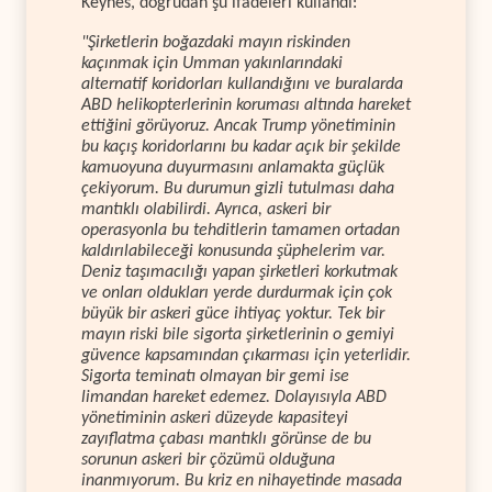
Keynes, doğrudan şu ifadeleri kullandı:
"Şirketlerin boğazdaki mayın riskinden
kaçınmak için Umman yakınlarındaki
alternatif koridorları kullandığını ve buralarda
ABD helikopterlerinin koruması altında hareket
ettiğini görüyoruz. Ancak Trump yönetiminin
bu kaçış koridorlarını bu kadar açık bir şekilde
kamuoyuna duyurmasını anlamakta güçlük
çekiyorum. Bu durumun gizli tutulması daha
mantıklı olabilirdi. Ayrıca, askeri bir
operasyonla bu tehditlerin tamamen ortadan
kaldırılabileceği konusunda şüphelerim var.
Deniz taşımacılığı yapan şirketleri korkutmak
ve onları oldukları yerde durdurmak için çok
büyük bir askeri güce ihtiyaç yoktur. Tek bir
mayın riski bile sigorta şirketlerinin o gemiyi
güvence kapsamından çıkarması için yeterlidir.
Sigorta teminatı olmayan bir gemi ise
limandan hareket edemez. Dolayısıyla ABD
yönetiminin askeri düzeyde kapasiteyi
zayıflatma çabası mantıklı görünse de bu
sorunun askeri bir çözümü olduğuna
inanmıyorum. Bu kriz en nihayetinde masada