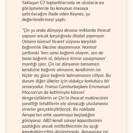
Yaklaşan G7 toplantılarında ve uluslararası
görüşmelerde bu konunun masaya
yatırılacağını ifade eden Keynes, şu
değerlendirmeyi yaptı:
"Çin şu anda dünyaya devasa miktarda ihracat
yapıyor ancak karşılığında ithalat yapmıyor.
Onların küresel ticaret vizyonu karşılıklı
bağımlılık ilkesine dayanmıyor. Normal
şartlarda 'ben sana bağımlı olayım, sen de
bana bağımlı ol, böylece kimse savaşmasın'
mantığı işler. Çin ise dünyanın tamamen
kendisine bağımlı olmasını, kendisinin ise
hiçbir dış güce bağımlı kalmamasını istiyor. Bu
durum diğer ülkeler için oldukça korkutucu bir
senaryodur. Fransa Cumhurbaşkanı Emmanuel
Macron’un da katılımıyla küresel
dengesizliklerin ve Çin’in ihracat makinesinin
yarattığı tehditlerin ele alınacağı uluslararası
zirveler gerçekleştirilecek. Bu noktada
Avrupa’nın artık uyanmaya başladığını
görüyoruz. ABD kendi sanayi kapasitesinin
azaldığını ancak müttefiklerinin bu açığı
kapatabileceğini düşünüyordu. Avrupalılar ise