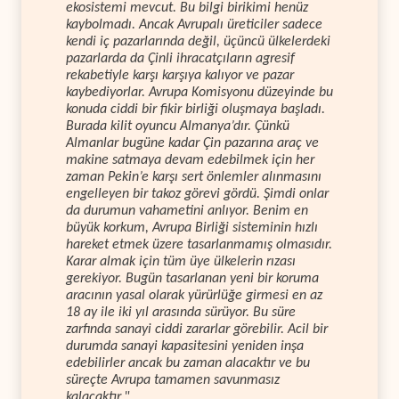
ekosistemi mevcut. Bu bilgi birikimi henüz
kaybolmadı. Ancak Avrupalı üreticiler sadece
kendi iç pazarlarında değil, üçüncü ülkelerdeki
pazarlarda da Çinli ihracatçıların agresif
rekabetiyle karşı karşıya kalıyor ve pazar
kaybediyorlar. Avrupa Komisyonu düzeyinde bu
konuda ciddi bir fikir birliği oluşmaya başladı.
Burada kilit oyuncu Almanya’dır. Çünkü
Almanlar bugüne kadar Çin pazarına araç ve
makine satmaya devam edebilmek için her
zaman Pekin’e karşı sert önlemler alınmasını
engelleyen bir takoz görevi gördü. Şimdi onlar
da durumun vahametini anlıyor. Benim en
büyük korkum, Avrupa Birliği sisteminin hızlı
hareket etmek üzere tasarlanmamış olmasıdır.
Karar almak için tüm üye ülkelerin rızası
gerekiyor. Bugün tasarlanan yeni bir koruma
aracının yasal olarak yürürlüğe girmesi en az
18 ay ile iki yıl arasında sürüyor. Bu süre
zarfında sanayi ciddi zararlar görebilir. Acil bir
durumda sanayi kapasitesini yeniden inşa
edebilirler ancak bu zaman alacaktır ve bu
süreçte Avrupa tamamen savunmasız
kalacaktır."