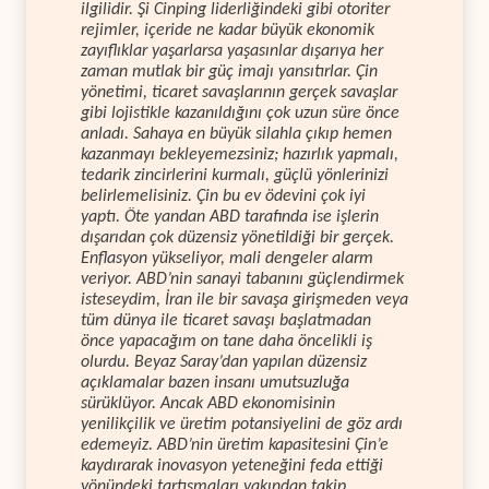
ilgilidir. Şi Cinping liderliğindeki gibi otoriter
rejimler, içeride ne kadar büyük ekonomik
zayıflıklar yaşarlarsa yaşasınlar dışarıya her
zaman mutlak bir güç imajı yansıtırlar. Çin
yönetimi, ticaret savaşlarının gerçek savaşlar
gibi lojistikle kazanıldığını çok uzun süre önce
anladı. Sahaya en büyük silahla çıkıp hemen
kazanmayı bekleyemezsiniz; hazırlık yapmalı,
tedarik zincirlerini kurmalı, güçlü yönlerinizi
belirlemelisiniz. Çin bu ev ödevini çok iyi
yaptı. Öte yandan ABD tarafında ise işlerin
dışarıdan çok düzensiz yönetildiği bir gerçek.
Enflasyon yükseliyor, mali dengeler alarm
veriyor. ABD’nin sanayi tabanını güçlendirmek
isteseydim, İran ile bir savaşa girişmeden veya
tüm dünya ile ticaret savaşı başlatmadan
önce yapacağım on tane daha öncelikli iş
olurdu. Beyaz Saray’dan yapılan düzensiz
açıklamalar bazen insanı umutsuzluğa
sürüklüyor. Ancak ABD ekonomisinin
yenilikçilik ve üretim potansiyelini de göz ardı
edemeyiz. ABD’nin üretim kapasitesini Çin’e
kaydırarak inovasyon yeteneğini feda ettiği
yönündeki tartışmaları yakından takip