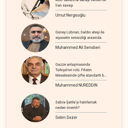
İran savaşı
Umut Nergisoğlu
Güney Lübnan; Saldırı ateşi ile
siyasetin sessizliği arasında
Muhammed Ali Senoberi
Gazze anlaşmasında
Türkiye’nin rolü: Filistin
Meselesinde çifte standartlı bir
seyir
Muhammed NUREDDİN
Sabra-Şatila’yı hatırlamak
neden önemli?
Selim Sezer