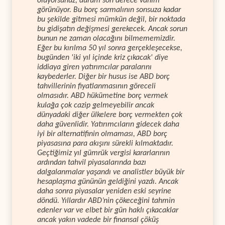
oluyorsunuz, durum son derece vahim
görünüyor. Bu borç sarmalının sonsuza kadar
bu şekilde gitmesi mümkün değil, bir noktada
bu gidişatın değişmesi gerekecek. Ancak sorun
bunun ne zaman olacağını bilmememizdir.
Eğer bu kırılma 50 yıl sonra gerçekleşecekse,
bugünden 'iki yıl içinde kriz çıkacak' diye
iddiaya giren yatırımcılar paralarını
kaybederler. Diğer bir husus ise ABD borç
tahvillerinin fiyatlanmasının göreceli
olmasıdır. ABD hükümetine borç vermek
kulağa çok cazip gelmeyebilir ancak
dünyadaki diğer ülkelere borç vermekten çok
daha güvenlidir. Yatırımcıların gidecek daha
iyi bir alternatifinin olmaması, ABD borç
piyasasına para akışını sürekli kılmaktadır.
Geçtiğimiz yıl gümrük vergisi kararlarının
ardından tahvil piyasalarında bazı
dalgalanmalar yaşandı ve analistler büyük bir
hesaplaşma gününün geldiğini yazdı. Ancak
daha sonra piyasalar yeniden eski seyrine
döndü. Yıllardır ABD’nin çökeceğini tahmin
edenler var ve elbet bir gün haklı çıkacaklar
ancak yakın vadede bir finansal çöküş