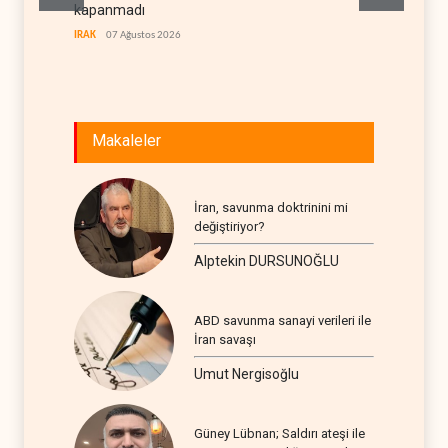
kapanmadı
deneti
etti
IRAK
07 Ağustos 2026
RÖPORTA
Makaleler
İran, savunma doktrinini mi
değiştiriyor?
Alptekin DURSUNOĞLU
ABD savunma sanayi verileri ile
İran savaşı
Umut Nergisoğlu
Güney Lübnan; Saldırı ateşi ile