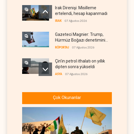
Irak Direnişi: Misilleme
ertelendi, hesap kapanmadı
IRAK
07 Ağustos 2026
Gazeteci Magnier: Trump,
Hürmüz Boğazı denetimini
doğrudan İran ve Umman'a
RÖPORTAJ
07 Ağustos 2026
teslim etti
Çin'in petrol ithalatı on yıllık
dipten sonra yükseldi
ASYA
07 Ağustos 2026
BAE, OPEC'ten ayrıldıktan
sonra petrol üretimini rekor
Çok Okunanlar
düzeye çıkardı
ARAP DÜNYASI
07 Ağustos 2026
The Telegraph: Hürmüz
anlaşması, İran’ın savaşı
kazandığını gösteriyor
BATI YARIM KÜRE
07 Ağustos 2026