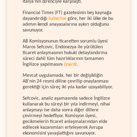
İtalya'nın direnciyle karşılaştı.
Financial Times (FT) gazetesinin beş kaynağa
dayandırdığı
haberine
göre, her iki ülke de bu
adımın kendi anayasalarına aykırı olduğunu
savunuyor.
AB Komisyonunun ticaretten sorumlu üyesi
Maros Sefcovic, Endonezya ile yürütülen
ticaret anlaşmasının hukuki detaylandırma
süreci dahil tüm hazırlıklarının tamamen
İngilizce yapılmasını
önerdi
.
Mevcut uygulamada, her bir değişikliğin
AB'nin 24 resmi diline çevrilip onaylanması
gerektiği için süreç iki yıla kadar uzayabiliyor.
Sefcovic, analiz aşamasında sadece İngilizce
kullanarak bu süreyi bir yıla indirmeyi, nihai
anlaşmayı ise daha sonra diğer dillere
çevirmeyi hedefliyor. Komisyon üyesi,
gecikmelerin ticaret anlaşmalarından elde
edilecek kazanımları erteleyerek Avrupa
ekonomisini yavaşlattığını savunuyor.