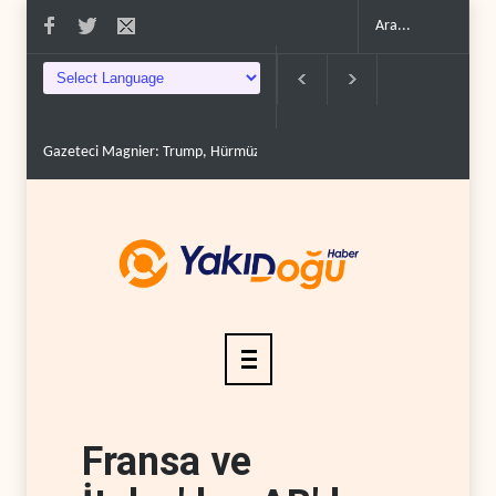
Gazeteci Magnier: Trump, Hürmüz Boğazı denetimini doğru..
Çin'in p
Fransa ve