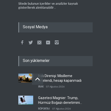
Sitede bulunun içerikler ve analizler kaynak
gösterilerek alıntılanabilir .
Sosyal Medya
Son yüklemeler
Irak Direnişi: Misilleme
ertelendi, hesap kapanmadı
IRAK
07 Ağustos 2026
Gazeteci Magnier: Trump,
Hürmüz Boğazı denetimini
doğrudan İran ve Umman'a
RÖPORTAJ
07 Ağustos 2026