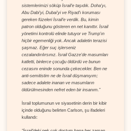
sistemlerimizi söküp İsrail’e taşıdık. Doha’yı,
Abu Dabi’yi, Dubai’yi ve Riyad’ı koruması
gereken füzeleri İsrail’e verdik. Bu, kimin
patron olduğunu gösteren en net kanıttır. İsrail
yönetimi kontrolü elinde tutuyor ve Trump’ın
hiçbir egemenliği yok. Ancak adaletin terazisi
şaşmaz. Eğer suç işlerseniz
cezalandırılırsınız. İsrail Gazze'de masumları
katletti, binlerce çocuğu öldürdü ve bunun
cezasını eninde sonunda çekecekler. Ben ne
anti-semitistim ne de İsrail düşmanıyım;
sadece adalete inanan ve masumların
öldürülmesinden nefret eden bir insanım."
İsrail toplumunun ve siyasetinin derin bir kibir
içinde olduğunu belirten Carlson, şu ifadeleri
kullandı:
"İsrail’deki pek çok dostum bana her zaman