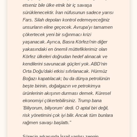
etseniz bile ülke etnik bir iç savaşa
sürüklenecektir. İran nüfusunun sadece yarısı
Fars. Silah depoları kontrol edemeyeceğiniz
unsurların eline geçecek. Avrupa’yı tamamen
çökertecek yeni bir sığınmacı krizi
yaşanacak. Ayrıca, Basra Körfezi’nin diğer
yakasındaki en önemli müttefiklerimiz olan
Körfez ülkeleri doğrudan hedef alınacak ve
kendilerini savunacak güçleri yok. ABD’nin
Orta Doğu’daki etkisi sıfırlanacak. Hürmüz
Boğazı kapatılacak; bu da dünya petrolünün
beşte birinin, doğalgazın ve petrokimya
ürünlerinin akışının durması demek. Küresel
ekonomiyi çökertebilirsiniz. Trump bana
'Biliyorum, biliyorum' dedi. O aptal biri değil,
risk yönetimini çok iyi bilir. Ancak tüm bunlara
rağmen savaşı başlattı."
Sürecin arkasında İsrail yanlısı zengin