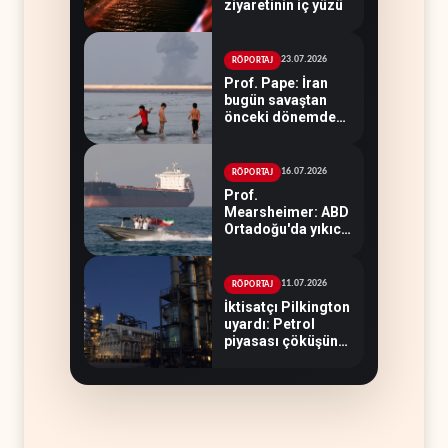
ziyaretinin iç yüzü
23.07.2026
RÖPORTAJ
Prof. Pape: İran
bugün savaştan
önceki dönemden
çok daha güçlü
16.07.2026
RÖPORTAJ
Prof.
Mearsheimer: ABD
Ortadoğu'da yıkıcı
bir yenilgi aldı
11.07.2026
RÖPORTAJ
İktisatçı Pilkington
uyardı: Petrol
piyasası çöküşün
eşiğinde