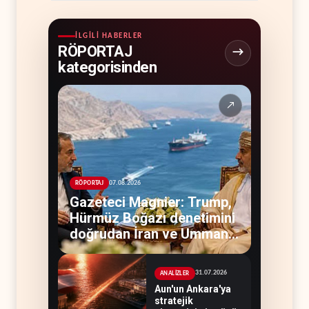
İLGILI HABERLER
RÖPORTAJ
kategorisinden
↗
07.08.2026
RÖPORTAJ
Gazeteci Magnier: Trump,
Hürmüz Boğazı denetimini
doğrudan İran ve Umman'a
teslim etti
31.07.2026
ANALİZLER
Aun'un Ankara'ya
stratejik