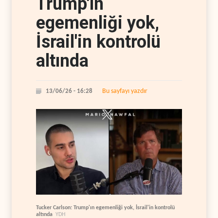
Trump'ın
egemenliği yok,
İsrail'in kontrolü
altında
Bu sayfayı yazdır
13/06/26 - 16:28
Tucker Carlson: Trump'ın egemenliği yok, İsrail'in kontrolü
altında
YDH