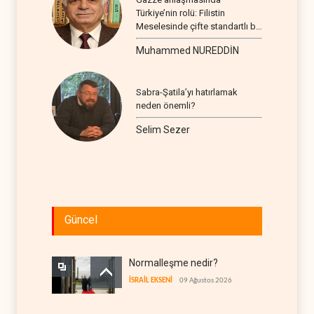
Türkiye’nin rolü: Filistin
Meselesinde çifte standartlı bir
seyir
Muhammed NUREDDİN
Sabra-Şatila’yı hatırlamak
neden önemli?
Selim Sezer
Güncel
Normalleşme nedir?
İSRAİL EKSENİ
09 Ağustos 2026