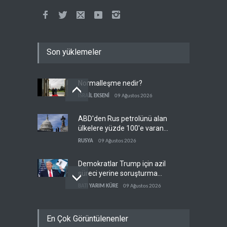
Son yüklemeler
Normalleşme nedir?
İSRAİL EKSENİ
09 Ağustos 2026
ABD'den Rus petrolünü alan
ülkelere yüzde 100'e varan
gümrük vergisi
RUSYA
09 Ağustos 2026
Demokratlar Trump için azil
süreci yerine soruşturma
hazırlıyor
BATI YARIM KÜRE
09 Ağustos 2026
Hürmüz krizi Guyana ve
En Çok Görüntülenenler
Afrika'daki petrol