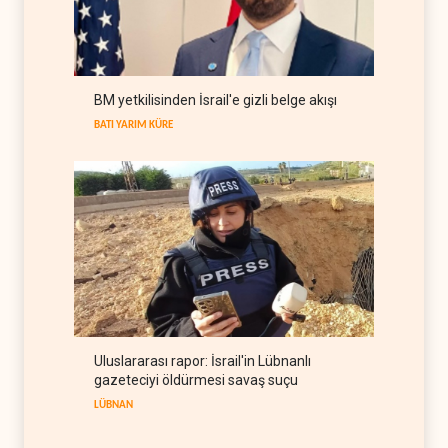
İran ile Umman, Hürmüz'de
yeni düzen için son
aşamada
İRAN
06 Ağustos 2026
Rusya, Hindistan'a ulaşmak
BM yetkilisinden İsrail'e gizli belge akışı
için yeni güzergah arıyor
BATI YARIM KÜRE
RUSYA
06 Ağustos 2026
Uluslararası rapor: İsrail'in Lübnanlı
gazeteciyi öldürmesi savaş suçu
LÜBNAN