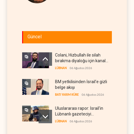
Güncel
Colani, Hizbullah ile silah
bırakma diyaloğu için kanal
arıyor
LÜBNAN
06 Ağustos 2026
BM yetkilisinden İsrail'e gizli
belge akışı
BATI YARIM KÜRE
06 Ağustos 2026
Uluslararası rapor: İsrail'in
Lübnanlı gazeteciyi
öldürmesi savaş suçu
LÜBNAN
06 Ağustos 2026