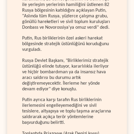
ile yerleşim yerlerinin hamiliğini üstlenen 82
Rusya bölgesinin katıldığını açıklayan Putin,
"Aslında tüm Rusya, yüzlerce çalışma grubu,
gönüllü hareketleri ve sivil toplum kuruluşları
Donbass ve Novorossiya'ya omuz verdi" dedi.
Putin, Rus birliklerinin özel askeri harekat
bölgesinde stratejik üstünlüğünü koruduğunu
vurguladı.
Rusya Devlet Başkanı, "Birliklerimiz stratejik
üstünlüğü elinde tutuyor, kararlılıkla ilerliyor
ve hiçbir bombardıman ya da insansız hava
aracı saldırısı bu durumu artık
değiştiremeyecektir. İlerleme her yönde
devam ediyor" diye konuştu.
Putin ayrıca karşı tarafın Rus birliklerinin
ilerlemesini engelleyemediğini ve sivil
tesislere, altyapıya ve toplu taşıma araçlarına
saldırarak açıkça terör yöntemlerine
başvurduğunu belirtti.
Toplantıda Priazovye (Azak Denizi kıyısı)