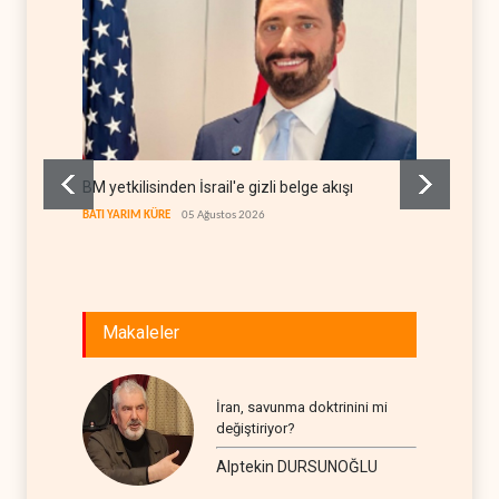
BM yetkilisinden İsrail'e gizli belge akışı
Colani,
kanal a
BATI YARIM KÜRE
05 Ağustos 2026
LÜBNAN
Makaleler
İran, savunma doktrinini mi
değiştiriyor?
Alptekin DURSUNOĞLU