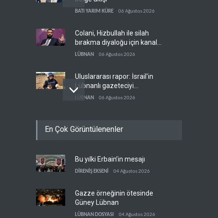
BATI YARIM KÜRE
06 Ağustos 2026
Colani, Hizbullah ile silah
bırakma diyaloğu için kanal
arıyor
LÜBNAN
06 Ağustos 2026
Uluslararası rapor: İsrail'in
Lübnanlı gazeteciyi
öldürmesi savaş suçu
LÜBNAN
06 Ağustos 2026
NYT: Kongre, ABD-İsrail
En Çok Görüntülenenler
askeri ortaklığını yasayla
kalıcılaştırıyor
BATI YARIM KÜRE
06 Ağustos 2026
Bu yılki Erbain’in mesajı
İsrail basını: Trump'ın İran
politikasındaki ertelemeler
DİRENİŞ EKSENİ
04 Ağustos 2026
ABD seçimlerini riske atıyor
BATI YARIM KÜRE
06 Ağustos 2026
Gazze örneğinin ötesinde
Güney Lübnan
LÜBNAN DOSYASI
04 Ağustos 2026