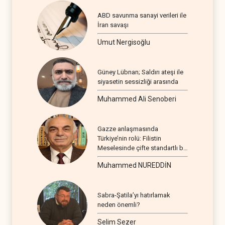
ABD savunma sanayi verileri ile
İran savaşı
Umut Nergisoğlu
Güney Lübnan; Saldırı ateşi ile
siyasetin sessizliği arasında
Muhammed Ali Senoberi
Gazze anlaşmasında
Türkiye’nin rolü: Filistin
Meselesinde çifte standartlı bir
seyir
Muhammed NUREDDİN
Sabra-Şatila’yı hatırlamak
neden önemli?
Selim Sezer