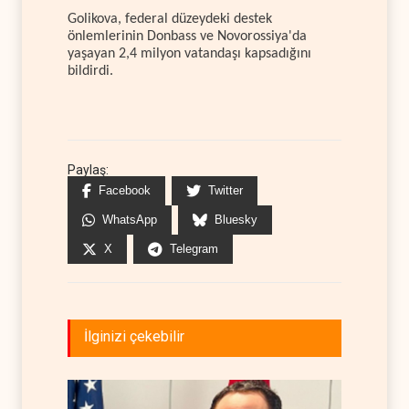
Golikova, federal düzeydeki destek
önlemlerinin Donbass ve Novorossiya'da
yaşayan 2,4 milyon vatandaşı kapsadığını
bildirdi.
Paylaş:
Facebook
Twitter
WhatsApp
Bluesky
X
Telegram
İlginizi çekebilir