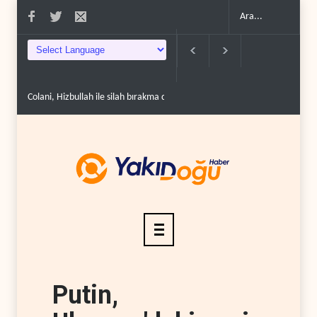
Colani, Hizbullah ile silah bırakma diyaloğu için kanal a..
Uluslararası ra
Putin,