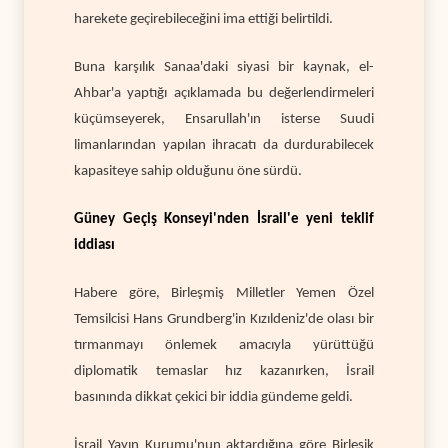
harekete geçirebileceğini ima ettiği belirtildi.
Buna karşılık Sanaa'daki siyasi bir kaynak, el-
Ahbar'a yaptığı açıklamada bu değerlendirmeleri
küçümseyerek, Ensarullah'ın isterse Suudi
limanlarından yapılan ihracatı da durdurabilecek
kapasiteye sahip olduğunu öne sürdü.
Güney Geçiş Konseyi'nden İsrail'e yeni teklif
iddiası
Habere göre, Birleşmiş Milletler Yemen Özel
Temsilcisi Hans Grundberg'in Kızıldeniz'de olası bir
tırmanmayı önlemek amacıyla yürüttüğü
diplomatik temaslar hız kazanırken, İsrail
basınında dikkat çekici bir iddia gündeme geldi.
İsrail Yayın Kurumu'nun aktardığına göre Birleşik