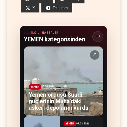
X
Telegram
İLGILI HABERLER
YEMEN kategorisinden
↗
10.08.2026
YEMEN
Yemen ordusu Suudi
güçlerinin Muha'daki
askeri depolarını vurdu
09.08.2026
YEMEN