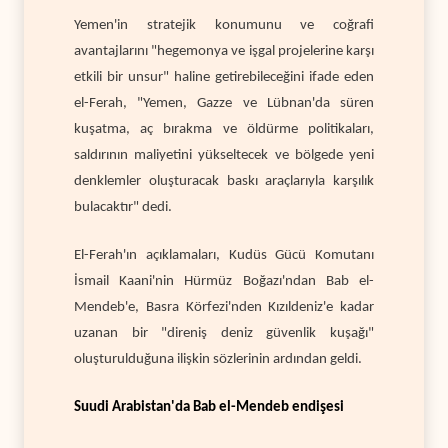
Yemen'in stratejik konumunu ve coğrafi
avantajlarını "hegemonya ve işgal projelerine karşı
etkili bir unsur" haline getirebileceğini ifade eden
el-Ferah, "Yemen, Gazze ve Lübnan'da süren
kuşatma, aç bırakma ve öldürme politikaları,
saldırının maliyetini yükseltecek ve bölgede yeni
denklemler oluşturacak baskı araçlarıyla karşılık
bulacaktır" dedi.
El-Ferah'ın açıklamaları, Kudüs Gücü Komutanı
İsmail Kaani'nin Hürmüz Boğazı'ndan Bab el-
Mendeb'e, Basra Körfezi'nden Kızıldeniz'e kadar
uzanan bir "direniş deniz güvenlik kuşağı"
oluşturulduğuna ilişkin sözlerinin ardından geldi.
Suudi Arabistan'da Bab el-Mendeb endişesi