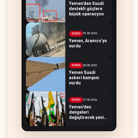
Yemen’den Suudi
destekli güçlere
büyük operasyon
09.08.2026
YEMEN
Yemen, Aramco’yu
vurdu
08.08.2026
YEMEN
Yemen Suudi
askeri kampını
vurdu
07.08.2026
YEMEN
Yemen’den
dengeleri
değiştirecek yeni
askeri denklem