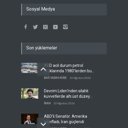
Sosyal Medya
Son yüklemeler
ABD acil durum petrol
stoklarında 1980'lerden bu
yana en düşük seviye
BATI YARIM KÜRE
10 Ağustos 2026
Devrim Lideri'nden silahlı
kuvvetlerde altı üst düzey
atama
İRAN
10 Ağustos 2026
ABD'li Senatör: Amerika
zayıfladı, İran güçlendi