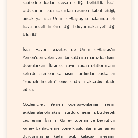
saatlerine kadar devam ettiği belirtildi. İsrail
ordusunun bazı saldırıları resmen kabul ettiği,
ancak yalnızca Umm el-Raşraş semalarında bir
hava hedefinin önlendiğini duyurmakla yetindiği
bildirildi.
İsrail Hayom gazetesi de Umm el-Raşraş'ın
Yemen'den gelen yeni bir saldırıya maruz kaldığını
doğrularken, İbranice yayın yapan platformların
şehirde sirenlerin çalmasının ardından başka bir
"şüpheli hedefin" engellendiğini aktardığı ifade
edildi.
Gözlemciler, Yemen operasyonlarının resmi
açıklamalar olmaksızın sürdürülmesinin, bu destek
cephesinin İsrail'in Güney Lübnan ve Beyrut'un
güney banliyölerine yönelik saldırılarını tamamen
durdurmasına kadar açık kalacağı mesajını