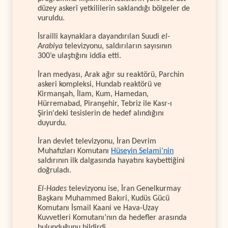
düzey askerî yetkililerin saklandığı bölgeler de
vuruldu.
İsrailli kaynaklara dayandırılan Suudi
el-
Arabiya
televizyonu, saldırıların sayısının
300’e ulaştığını iddia etti.
İran medyası, Arak ağır su reaktörü, Parchin
askeri kompleksi, Hundab reaktörü ve
Kirmanşah, İlam, Kum, Hamedan,
Hürremabad, Piranşehir, Tebriz ile Kasr-ı
Şirin'deki tesislerin de hedef alındığını
duyurdu.
İran devlet televizyonu, İran Devrim
Muhafızları Komutanı
Hüseyin Selami’nin
saldırının ilk dalgasında hayatını kaybettiğini
doğruladı.
El-Hades
televizyonu ise, İran Genelkurmay
Başkanı Muhammed Bakıri, Kudüs Gücü
Komutanı İsmail Kaani ve Hava-Uzay
Kuvvetleri Komutanı’nın da hedefler arasında
bulunduğunu bildirdi.