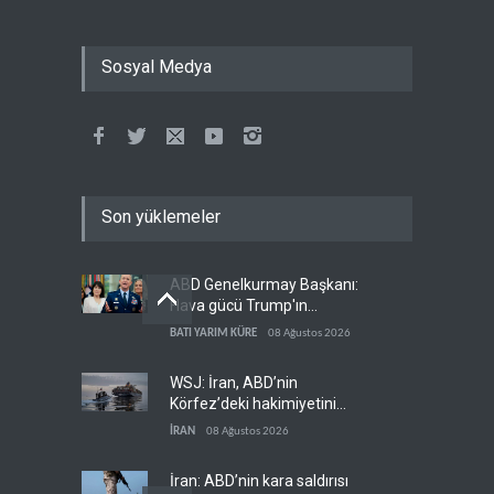
Sosyal Medya
Son yüklemeler
ABD Genelkurmay Başkanı:
Hava gücü Trump'ın
hedeflerine yetmez
BATI YARIM KÜRE
08 Ağustos 2026
WSJ: İran, ABD’nin
Körfez’deki hakimiyetini
sona erdiriyor
İRAN
08 Ağustos 2026
İran: ABD’nin kara saldırısı