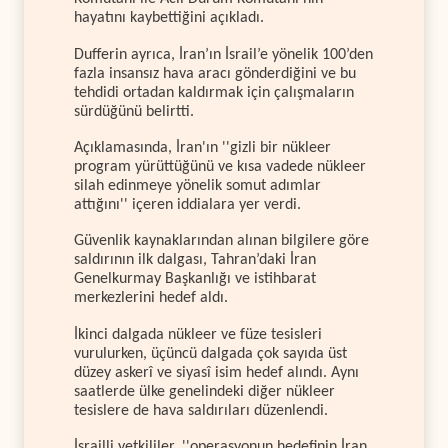
hayatını kaybettiğini açıkladı.
Dufferin ayrıca, İran’ın İsrail’e yönelik 100’den
fazla insansız hava aracı gönderdiğini ve bu
tehdidi ortadan kaldırmak için çalışmaların
sürdüğünü belirtti.
Açıklamasında, İran'ın ''gizli bir nükleer
program yürüttüğünü ve kısa vadede nükleer
silah edinmeye yönelik somut adımlar
attığını'' içeren iddialara yer verdi.
Güvenlik kaynaklarından alınan bilgilere göre
saldırının ilk dalgası, Tahran’daki İran
Genelkurmay Başkanlığı ve istihbarat
merkezlerini hedef aldı.
İkinci dalgada nükleer ve füze tesisleri
vurulurken, üçüncü dalgada çok sayıda üst
düzey askerî ve siyasî isim hedef alındı. Aynı
saatlerde ülke genelindeki diğer nükleer
tesislere de hava saldırıları düzenlendi.
İsrailli yetkililer, ''operasyonun hedefinin İran