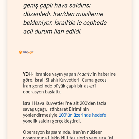
geniş çaplı hava saldırısı
düzenledi. İran’dan misilleme
bekleniyor. İsrail’de iç cephede
acil durum ilan edildi.
YDH-
İbranice yayın yapan
Maariv
'in haberine
göre, İsrail Silahlı Kuvvetleri, Cuma gecesi
İran genelinde büyük çaplı bir askerî
operasyon başlattı.
İsrail Hava Kuvvetleri’ne ait 200’den fazla
savaş uçağı, İstihbarat Birimi’nin
yönlendirmesiyle
100’ün üzerinde hedefe
yönelik saldırı gerçekleştirdi.
Operasyon kapsamında, İran’ın nükleer
programına ilişkin kilit tesislerin yanı sıra üst