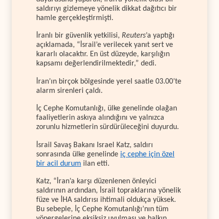
saldırıyı gizlemeye yönelik dikkat dağıtıcı bir
hamle gerçekleştirmişti.
İranlı bir güvenlik yetkilisi,
Reuters
’a yaptığı
açıklamada, “İsrail’e verilecek yanıt sert ve
kararlı olacaktır. En üst düzeyde, karşılığın
kapsamı değerlendirilmektedir,” dedi.
İran’ın birçok bölgesinde yerel saatle 03.00’te
alarm sirenleri çaldı.
İç Cephe Komutanlığı, ülke genelinde olağan
faaliyetlerin askıya alındığını ve yalnızca
zorunlu hizmetlerin sürdürüleceğini duyurdu.
İsrail Savaş Bakanı Israel Katz, saldırı
sonrasında ülke genelinde
iç cephe için özel
bir acil durum
ilan etti.
Katz, “İran’a karşı düzenlenen önleyici
saldırının ardından, İsrail topraklarına yönelik
füze ve İHA saldırısı ihtimali oldukça yüksek.
Bu sebeple, İç Cephe Komutanlığı’nın tüm
yönergelerine eksiksiz uyulması ve halkın