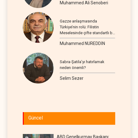
Muhammed Ali Senoberi
Gazze anlaşmasında
Türkiye’nin rolü: Filistin
Meselesinde çifte standartlı bir
seyir
Muhammed NUREDDİN
Sabra-Şatila’yı hatırlamak
neden önemli?
Selim Sezer
Güncel
ABD Genelkurmay Başkanı: