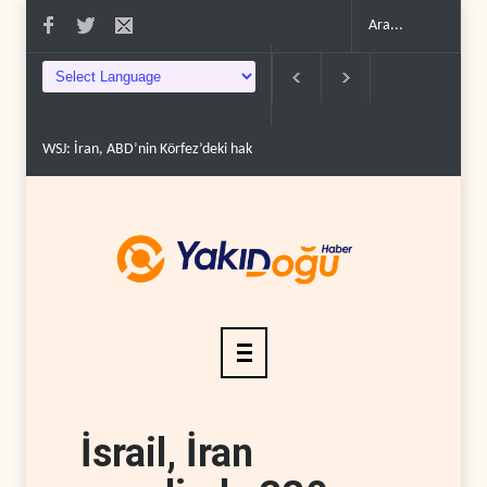
WSJ: İran, ABD’nin Körfez’deki hakimiyetini sona erdir..
İran: ABD’nin kara sal
İsrail, İran