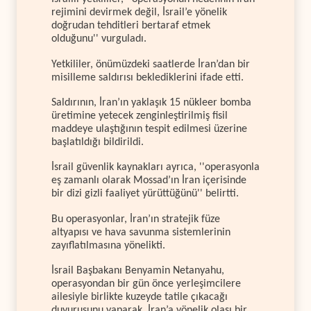
rejimini devirmek değil, İsrail’e yönelik
doğrudan tehditleri bertaraf etmek
olduğunu'' vurguladı.
Yetkililer, önümüzdeki saatlerde İran’dan bir
misilleme saldırısı beklediklerini ifade etti.
Saldırının, İran’ın yaklaşık 15 nükleer bomba
üretimine yetecek zenginleştirilmiş fisil
maddeye ulaştığının tespit edilmesi üzerine
başlatıldığı bildirildi.
İsrail güvenlik kaynakları ayrıca, ''operasyonla
eş zamanlı olarak Mossad’ın İran içerisinde
bir dizi gizli faaliyet yürüttüğünü'' belirtti.
Bu operasyonlar, İran’ın stratejik füze
altyapısı ve hava savunma sistemlerinin
zayıflatılmasına yönelikti.
İsrail Başbakanı Benyamin Netanyahu,
operasyondan bir gün önce yerleşimcilere
ailesiyle birlikte kuzeyde tatile çıkacağı
duyurusunu yaparak, İran’a yönelik olası bir