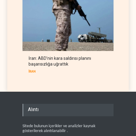
İran: ABD’nin kara saldırısı planını
başarısızlığa uğrattık
İRAN
Alıntı
Sitede bulunun içerikler ve analizler kaynak
gösterilerek alıntılanabilir .