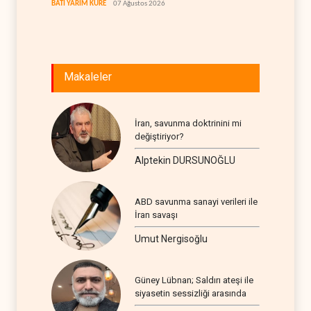
BATI YARIM KÜRE
07 Ağustos 2026
İRAN
07
Makaleler
İran, savunma doktrinini mi
değiştiriyor?
Alptekin DURSUNOĞLU
ABD savunma sanayi verileri ile
İran savaşı
Umut Nergisoğlu
Güney Lübnan; Saldırı ateşi ile
siyasetin sessizliği arasında