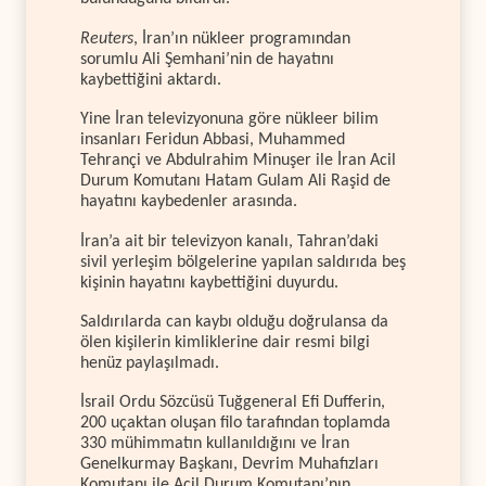
Reuters
, İran’ın nükleer programından
sorumlu Ali Şemhani’nin de hayatını
kaybettiğini aktardı.
Yine İran televizyonuna göre nükleer bilim
insanları Feridun Abbasi, Muhammed
Tehrançi ve Abdulrahim Minuşer ile İran Acil
Durum Komutanı Hatam Gulam Ali Raşid de
hayatını kaybedenler arasında.
İran’a ait bir televizyon kanalı, Tahran’daki
sivil yerleşim bölgelerine yapılan saldırıda beş
kişinin hayatını kaybettiğini duyurdu.
Saldırılarda can kaybı olduğu doğrulansa da
ölen kişilerin kimliklerine dair resmi bilgi
henüz paylaşılmadı.
İsrail Ordu Sözcüsü Tuğgeneral Efi Dufferin,
200 uçaktan oluşan filo tarafından toplamda
330 mühimmatın kullanıldığını ve İran
Genelkurmay Başkanı, Devrim Muhafızları
Komutanı ile Acil Durum Komutanı’nın