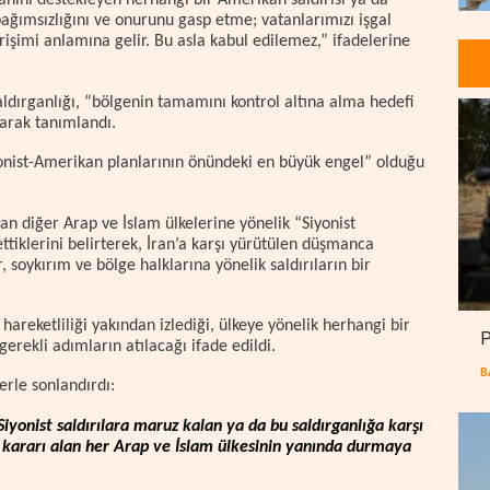
nını destekleyen herhangi bir Amerikan saldırısı ya da
ağımsızlığını ve onurunu gasp etme; vatanlarımızı işgal
işimi anlamına gelir. Bu asla kabul edilemez,” ifadelerine
saldırganlığı, “bölgenin tamamını kontrol altına alma hedefi
larak tanımlandı.
onist-Amerikan planlarının önündeki en büyük engel” olduğu
an diğer Arap ve İslam ülkelerine yönelik “Siyonist
ttiklerini belirterek, İran’a karşı yürütülen düşmanca
ar, soykırım ve bölge halklarına yönelik saldırıların bir
areketliliği yakından izlediği, ülkeye yönelik herhangi bir
P
rekli adımların atılacağı ifade edildi.
B
erle sonlandırdı:
iyonist saldırılara maruz kalan ya da bu saldırganlığa karşı
me kararı alan her Arap ve İslam ülkesinin yanında durmaya