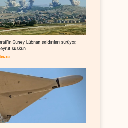
BAE, OPEC'ten ayrıldıktan
sonra petrol üretimini rekor
düzeye çıkardı
ARAP DÜNYASI
07 Ağustos 2026
The Telegraph: Hürmüz
anlaşması, İran’ın savaşı
srail’in Güney Lübnan saldırıları sürüyor,
kazandığını gösteriyor
eyrut suskun
BATI YARIM KÜRE
07 Ağustos 2026
ÜBNAN
Yemen’den dengeleri
değiştirecek yeni askeri
denklem
YEMEN
07 Ağustos 2026