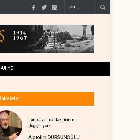
t..
Yemen Suudi askeri kampını vurdu..
WSJ: İran savaşı ABD’nin askeri ve 
KÜNYE
akaleler
İran, savunma doktrinini mi
değiştiriyor?
Alptekin DURSUNOĞLU