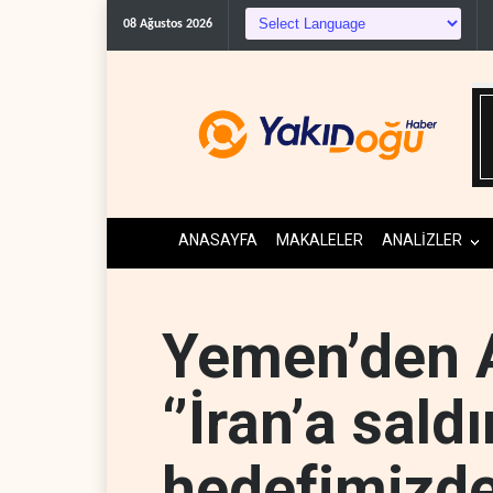
08 Ağustos 2026
ANASAYFA
MAKALELER
ANALİZLER
Yemen’den A
‘’İran’a sald
hedefimizde 