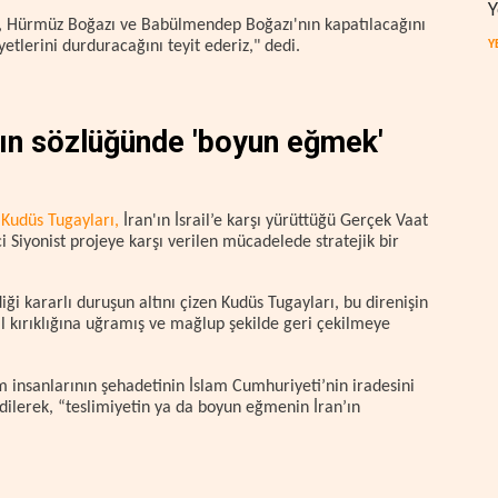
Y
, Hürmüz Boğazı ve Babülmendep Boğazı'nın kapatılacağını
Y
yetlerini durduracağını teyit ederiz," dedi.
an'ın sözlüğünde 'boyun eğmek'
ı
Kudüs Tugayları,
İran'ın İsrail’e karşı yürüttüğü Gerçek Vaat
Siyonist projeye karşı verilen mücadelede stratejik bir
ği kararlı duruşun altını çizen Kudüs Tugayları, bu direnişin
l kırıklığına uğramış ve mağlup şekilde geri çekilmeye
m insanlarının şehadetinin İslam Cumhuriyeti’nin iradesini
edilerek, “teslimiyetin ya da boyun eğmenin İran’ın