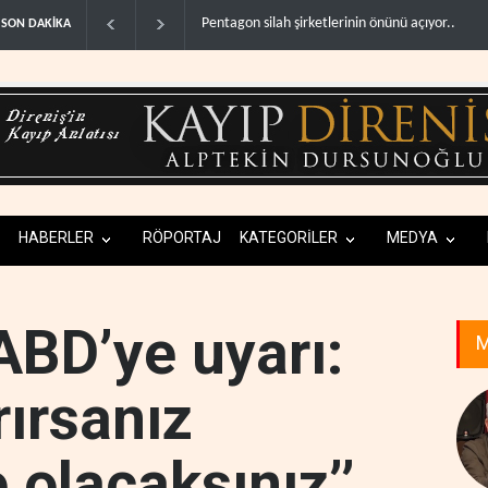
İsrail’in Güney Lübnan saldırıları sürüyor, Beyru
SON DAKİKA
HABERLER
RÖPORTAJ
KATEGORİLER
MEDYA
BD’ye uyarı:
M
ırırsanız
olacaksınız’’