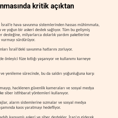
nmasında kritik açıktan
ında İsrail’e hava savunma sistemlerinden hassas mühimmata,
u ve yoğun bir askeri destek sağlıyor. Tüm bu gelişmiş
r desteğine, milyarlarca dolarlık yardım paketlerine
vurmayı sürdürüyor.
nları İsrail’deki savunma hatlarını zorluyor.
e önleyici füze kıtlığı yaşanıyor ve kullanımı karneye
 ve yenileme sürecinde, bu da saldırı yoğunluğuna karşı
kalmayıp, hacklenen güvenlik kameraları ve sosyal medya
ike siber istihbarat yöntemleri kullanıyor.
ajlar, alarm sistemlerine sızmalar ve sosyal medya
şamında kaos yaratmayı hedefliyor.
ladığı kapsamlı askeri ve siber destekler, İran’ın giderek