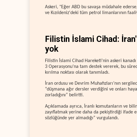
Askeri, "Eğer ABD bu savaşa müdahale ederse
ve Kızıldeniz'deki tüm petrol limanlarının faali
Filistin İslami Cihad: İr
yok
Filistin İslami Cihad Hareketi’nin askeri kanad
3 Operasyonu’na tam destek vererek, bu süreci 
kırılma noktası olarak tanımladı.
İran ordusu ve Devrim Muhafızları’nın sergiledi
“düşmana ağır dersler verdiğini ve onları haya
zorladığını” belirtti.
Açıklamada ayrıca, İranlı komutanların ve bili
zayıflatmak yerine daha da pekiştirdiği ifade 
sözlüğünde yer almadığı” vurgulandı.