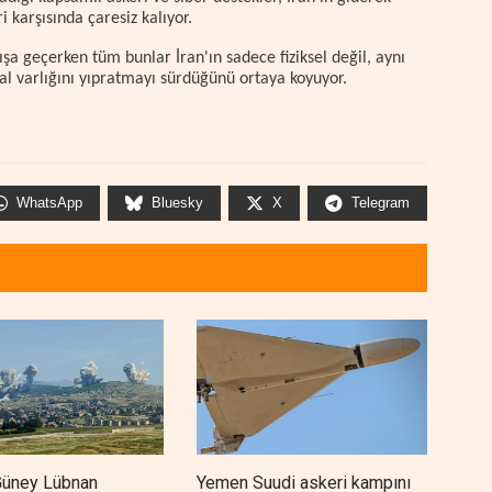
i karşısında çaresiz kalıyor.
a geçerken tüm bunlar İran'ın sadece fiziksel değil, aynı
al varlığını yıpratmayı sürdüğünü ortaya koyuyor.
WhatsApp
Bluesky
X
Telegram
n Güney Lübnan
Yemen Suudi askeri kampını
WSJ: