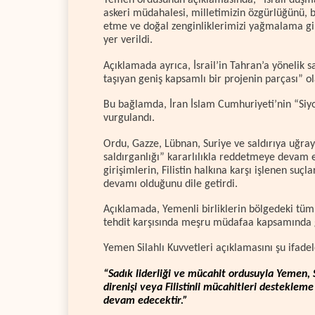
Yemen ordusunun açıklamasında, “İsrail düşma
askeri müdahalesi, milletimizin özgürlüğünü, b
etme ve doğal zenginliklerimizi yağmalama gir
yer verildi.
Açıklamada ayrıca, İsrail’in Tahran’a yönelik 
taşıyan geniş kapsamlı bir projenin parçası” o
Bu bağlamda, İran İslam Cumhuriyeti’nin “Siy
vurgulandı.
Ordu, Gazze, Lübnan, Suriye ve saldırıya uğray
saldırganlığı” kararlılıkla reddetmeye devam e
girişimlerin, Filistin halkına karşı işlenen suçl
devamı olduğunu dile getirdi.
Açıklamada, Yemenli birliklerin bölgedeki tüm h
tehdit karşısında meşru müdafaa kapsamında ge
Yemen Silahlı Kuvvetleri açıklamasını şu ifadel
“Sadık liderliği ve mücahit ordusuyla Yemen, S
direnişi veya Filistinli mücahitleri destekle
devam edecektir.”