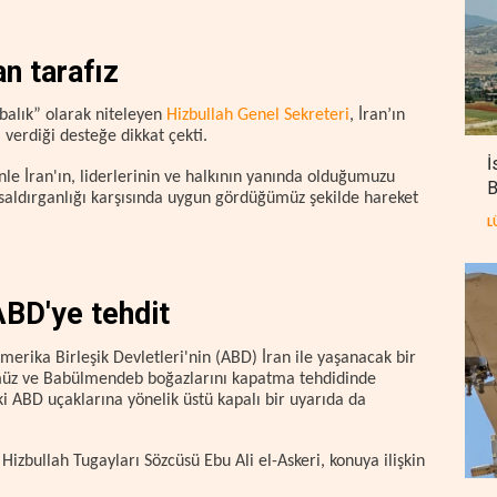
n tarafız
rbalık” olarak niteleyen
Hizbullah Genel Sekreteri
, İran’ın
 verdiği desteğe dikkat çekti.
İ
nle İran'ın, liderlerinin ve halkının yanında olduğumuzu
B
 saldırganlığı karşısında uygun gördüğümüz şekilde hareket
L
ABD'ye tehdit
Amerika Birleşik Devletleri'nin (ABD) İran ile yaşanacak bir
z ve Babülmendeb boğazlarını kapatma tehdidinde
 ABD uçaklarına yönelik üstü kapalı bir uyarıda da
Hizbullah Tugayları Sözcüsü Ebu Ali el-Askeri, konuya ilişkin