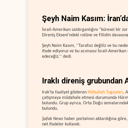
Şeyh Naim Kasım: İran’da
İsrail-Amerikan saldırganlığını “küresel bir zo
Direniş Ekseni'ndeki rolüne ve Filistin davasına
Şeyh Naim Kasım, ''Tarafsız değiliz ve bu nede
ifade ediyoruz ve bu acımasız İsrail-Amerikan
edeceğiz.'' dedi.
Iraklı direniş grubundan 
Irak'ta faaliyet gösteren
Hizbullah Tugayları
, 
çatışmaya müdahale etmesi durumunda Hürmü
bulundu. Grup ayrıca, Orta Doğu semalarındaki
bulundu.
Şafak News
haber portalının aktardığına göre, 
net ifadeler kullandı.