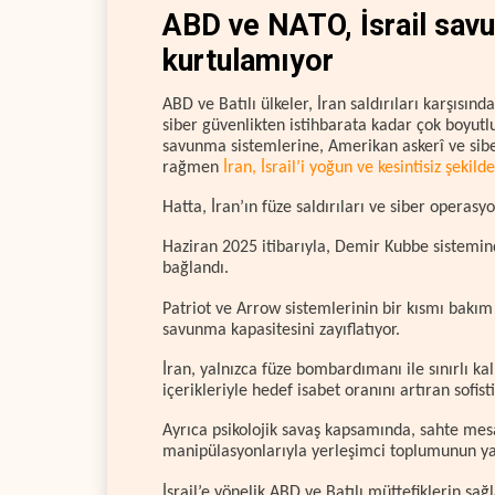
ABD ve NATO, İsrail savu
kurtulamıyor
ABD ve Batılı ülkeler, İran saldırıları karşıs
siber güvenlikten istihbarata kadar çok boyutl
savunma sistemlerine, Amerikan askerî ve sibe
rağmen
İran, İsrail’i yoğun ve kesintisiz şekilde
Hatta, İran’ın füze saldırıları ve siber operasyo
Haziran 2025 itibarıyla, Demir Kubbe sistemind
bağlandı.
Patriot ve Arrow sistemlerinin bir kısmı bakım
savunma kapasitesini zayıflatıyor.
İran, yalnızca füze bombardımanı ile sınırlı 
içerikleriyle hedef isabet oranını artıran sofist
Ayrıca psikolojik savaş kapsamında, sahte mes
manipülasyonlarıyla yerleşimci toplumunun ya
İsrail’e yönelik ABD ve Batılı müttefiklerin sağ