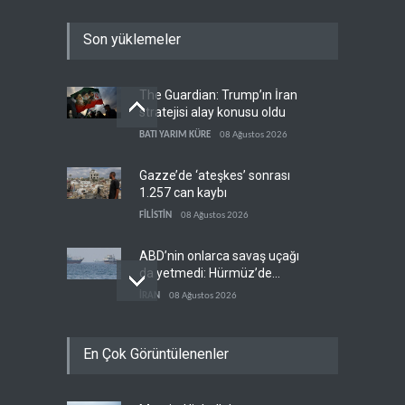
Son yüklemeler
The Guardian: Trump’ın İran
stratejisi alay konusu oldu
BATI YARIM KÜRE
08 Ağustos 2026
Gazze’de ‘ateşkes’ sonrası
1.257 can kaybı
FİLİSTİN
08 Ağustos 2026
ABD’nin onlarca savaş uçağı
da yetmedi: Hürmüz’de
gemi vuruldu
İRAN
08 Ağustos 2026
Necef İmamı'ndan bölgesel
En Çok Görüntülenenler
'Arap projesi' uyarısı
IRAK
08 Ağustos 2026