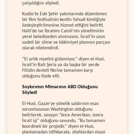
çalışıldığını söyledi.
Kudüs’te Eski Şehir yakınlarında düzenlenen
bir film festivalinin kentin Yahudi kimliğiyle
özdeşleştirilmesine hizmet ettiğini belirtti.
Halil’de ise İbrahim Camii’nin yönetiminin
yerel belediyeden alınmasını, İsrail’in uzun
vadeli bir silme ve hâkimiyet planının parçası
olarak nitelendirdi.
“El artık niyetini gizlemiyor.” diyen el-Husi,
İsrail’in Batı Şeria ya da başka bir yerde
Filistin devleti fikrine tamamen karşı
olduğunu ifade etti.
Soykırımın Mimarının ABD Olduğunu
Söyledi
El-Husi, Gazze’ye yönelik saldırının esas
sorumlusunun Washington olduğunu
belirterek, savaşın “önce Amerikan, sonra
İsrail işi” olduğunu savundu. “Bu tamamen
koordineli bir projedir.” diyen el-Husi,
planlamadan istihbarata, silahlardan siyasi