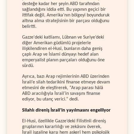
desteğe kadar her şeyin ABD tarafından
sağlandığını iddia etti. Bu yapının geçici bir
ittifak değil, Amerika’nın bölgeyi boyunduruk
altına alma stratejisinin bir parçası olduğunu
belirtti.
Gazze'deki katliamı, Lübnan ve Suriye’deki
diğer Amerikan güdümlü projelerle
ilişkilendiren el-Husi, bunların daha geniş
çaplı Arap ve İslami dünyayı hedef alan
emperyalist planın parçaları olduğunu öne
sürdü.
Ayrıca, bazı Arap rejimlerinin ABD üzerinden
İsrail’e silah tedarikini finanse etmeye devam
etmesini de eleştirerek, “Arap parası hâlâ
ABD aracılığıyla İsrail’in savaşını finanse
ediyor, bu utanç verici.” dedi.
Silahlı direniş İsrail'in yayılmasını engelliyor
El-Husi, özellikle Gazze’deki Filistinli direniş
gruplarının kararlılığı ve zekâsını överek,
İsrail işgaline karşı hem askerî hem psikolojik