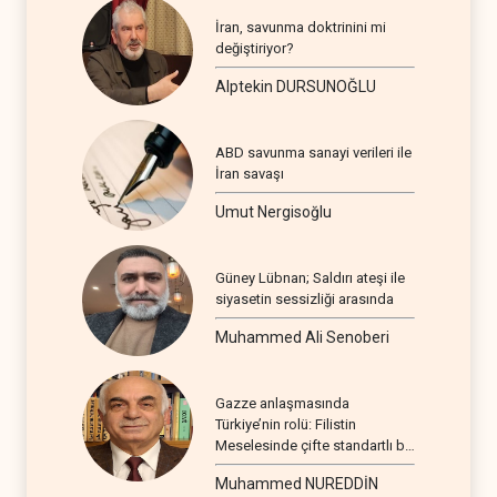
İran, savunma doktrinini mi
değiştiriyor?
Alptekin DURSUNOĞLU
ABD savunma sanayi verileri ile
İran savaşı
Umut Nergisoğlu
Güney Lübnan; Saldırı ateşi ile
siyasetin sessizliği arasında
Muhammed Ali Senoberi
Gazze anlaşmasında
Türkiye’nin rolü: Filistin
Meselesinde çifte standartlı bir
seyir
Muhammed NUREDDİN