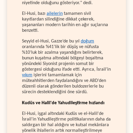
niyetinde olduğunu gösteriyor." dedi.
El-Husi, bazı
ailelerin
tamamen sivil
kayıtlardan silindiğine dikkat çekerek,
yaşananları modern tarihin en ağır suçlarına
benzetti.
Seyyid el-Husi, Gazze’de bu yıl
doğum
oranlarında %41’lik bir düşüş ve nüfusta
%10’luk bir azalma yaşandığını belirterek,
bunun kuşatma altındaki bölgeyi boşaltma
yönündeki Siyonist projenin somut bir
göstergesi olduğunu ifade etti. Ayrıca, İsrail’in
yıkım
işlerini tamamlamak için
müteahhitlerden faydalandığını ve ABD’den
düzenli olarak gönderilen buldozerlerle bu
sürecin desteklendiğini öne sürdü.
Kudüs ve Halil'de Yahudileştirme hızlandı
El-Husi, işgal altındaki Kudüs ve el-Halil'de
İsrail'in Yahudileştirme politikalarının daha da
saldırgan bir hal aldığını ve kutsal mekânlara
yönelik ihlallerin artık normalleştirilmeye