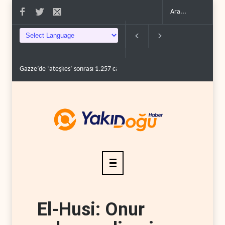
Gazze’de ‘ateşkes’ sonrası 1.257 can kaybı..
ABD’nin onlarca savaş uç
El-Husi: Onur