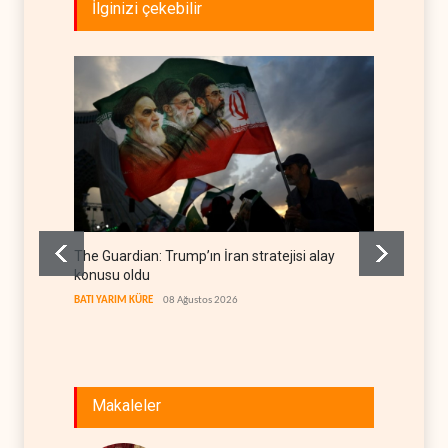
İlginizi çekebilir
The Guardian: Trump’ın İran stratejisi alay
Gazze’
konusu oldu
FİLİSTİN
BATI YARIM KÜRE
08 Ağustos 2026
Makaleler