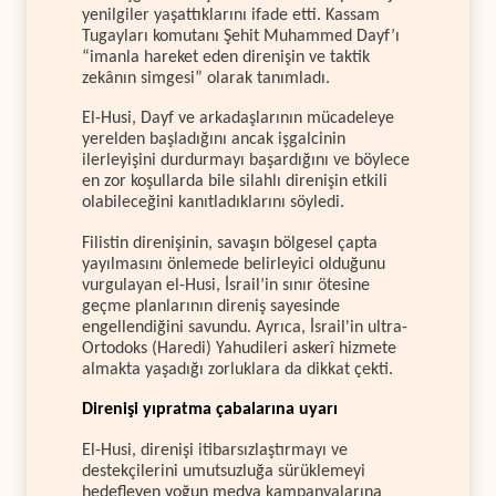
yenilgiler yaşattıklarını ifade etti. Kassam
Tugayları komutanı Şehit Muhammed Dayf’ı
“imanla hareket eden direnişin ve taktik
zekânın simgesi” olarak tanımladı.
El-Husi, Dayf ve arkadaşlarının mücadeleye
yerelden başladığını ancak işgalcinin
ilerleyişini durdurmayı başardığını ve böylece
en zor koşullarda bile silahlı direnişin etkili
olabileceğini kanıtladıklarını söyledi.
Filistin direnişinin, savaşın bölgesel çapta
yayılmasını önlemede belirleyici olduğunu
vurgulayan el-Husi, İsrail’in sınır ötesine
geçme planlarının direniş sayesinde
engellendiğini savundu. Ayrıca, İsrail'in ultra-
Ortodoks (Haredi) Yahudileri askerî hizmete
almakta yaşadığı zorluklara da dikkat çekti.
Direnişi yıpratma çabalarına uyarı
El-Husi, direnişi itibarsızlaştırmayı ve
destekçilerini umutsuzluğa sürüklemeyi
hedefleyen yoğun medya kampanyalarına