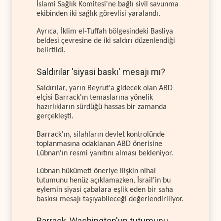
İslami Sağlık Komitesi'ne bağlı sivil savunma
ekibinden iki sağlık görevlisi yaralandı.
Ayrıca, İklim el-Tuffah bölgesindeki Basliya
beldesi çevresine de iki saldırı düzenlendiği
belirtildi.
Saldırılar 'siyasi baskı' mesajı mı?
Saldırılar, yarın Beyrut'a gidecek olan ABD
elçisi Barrack'ın temaslarına yönelik
hazırlıkların sürdüğü hassas bir zamanda
gerçekleşti.
Barrack'ın, silahların devlet kontrolünde
toplanmasına odaklanan ABD önerisine
Lübnan'ın resmi yanıtını alması bekleniyor.
Lübnan hükümeti öneriye ilişkin nihai
tutumunu henüz açıklamazken, İsrail'in bu
eylemin siyasi çabalara eşlik eden bir saha
baskısı mesajı taşıyabileceği değerlendiriliyor.
Barrack, Washington'un tutumunu