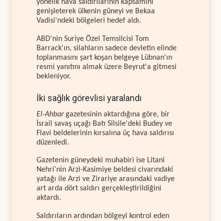
yönelik hava saldırılarının kapsamını
genişleterek ülkenin güneyi ve Bekaa
Vadisi'ndeki bölgeleri hedef aldı.
ABD'nin Suriye Özel Temsilcisi Tom
Barrack'ın, silahların sadece devletin elinde
toplanmasını şart koşan belgeye Lübnan'ın
resmi yanıtını almak üzere Beyrut'a gitmesi
bekleniyor.
İki sağlık görevlisi yaralandı
El-Ahbar
gazetesinin aktardığına göre, bir
İsrail savaş uçağı Batı Silsile'deki Budey ve
Flavi beldelerinin kırsalına üç hava saldırısı
düzenledi.
Gazetenin güneydeki muhabiri ise Litani
Nehri'nin Arzi-Kasimiye beldesi civarındaki
yatağı ile Arzi ve Zirariye arasındaki vadiye
art arda dört saldırı gerçekleştirildiğini
aktardı.
Saldırıların ardından bölgeyi kontrol eden