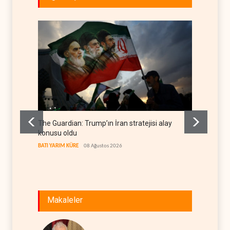
The Guardian: Trump’ın İran stratejisi alay
Gazze’
konusu oldu
FİLİSTİN
BATI YARIM KÜRE
08 Ağustos 2026
Makaleler