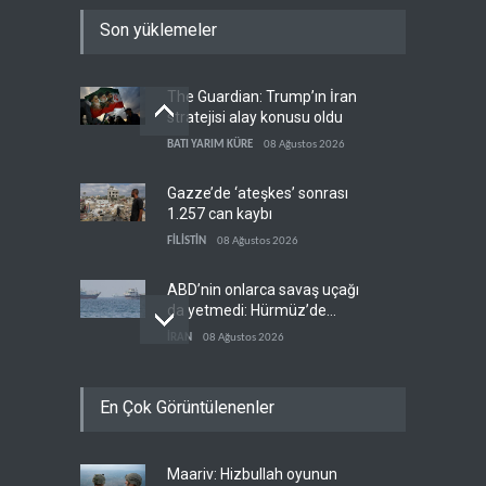
Son yüklemeler
The Guardian: Trump’ın İran
stratejisi alay konusu oldu
BATI YARIM KÜRE
08 Ağustos 2026
Gazze’de ‘ateşkes’ sonrası
1.257 can kaybı
FİLİSTİN
08 Ağustos 2026
ABD’nin onlarca savaş uçağı
da yetmedi: Hürmüz’de
gemi vuruldu
İRAN
08 Ağustos 2026
Necef İmamı'ndan bölgesel
En Çok Görüntülenenler
'Arap projesi' uyarısı
IRAK
08 Ağustos 2026
Maariv: Hizbullah oyunun
Mossad’ın İran'a karşı Kürt