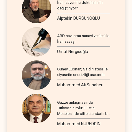
İran, savunma doktrinini mi
değiştiriyor?
Alptekin DURSUNOĞLU
ABD savunma sanayi verileri ile
İran savaşı
Umut Nergisoğlu
Güney Lübnan; Saldırı ateşi ile
siyasetin sessizliği arasında
Muhammed Ali Senoberi
Gazze anlaşmasında
Türkiye’nin rolü: Filistin
Meselesinde çifte standartlı bir
seyir
Muhammed NUREDDİN