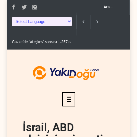
Gazze’de ‘ateşkes’ sonrası 1.257 can kaybı..
ABD’nin onlarca savaş uç
İsrail, ABD