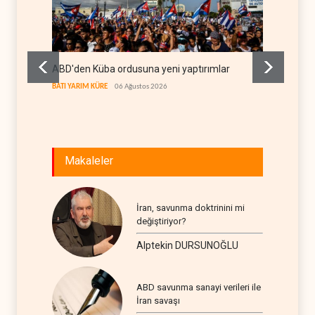
ABD'den Küba ordusuna yeni yaptırımlar
Fars a
geçiş k
BATI YARIM KÜRE
06 Ağustos 2026
İRAN
06
Makaleler
İran, savunma doktrinini mi
değiştiriyor?
Alptekin DURSUNOĞLU
ABD savunma sanayi verileri ile
İran savaşı