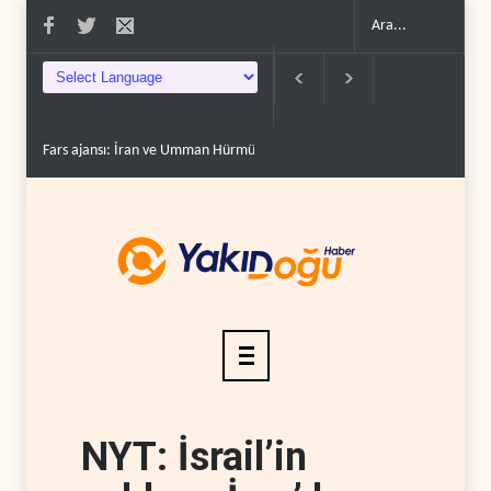
Fars ajansı: İran ve Umman Hürmüz Boğazı için geçiş..
Trump, mühimmat
NYT: İsrail’in