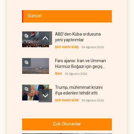
Güncel
ABD'den Küba ordusuna
yeni yaptırımlar
BATI YARIM KÜRE
06 Ağustos 2026
Fars ajansı: İran ve Umman
Hürmüz Boğazı için geçiş
koridorlarında anlaştı
İRAN
06 Ağustos 2026
Trump, mühimmat krizini
ifşa edenleri tehdit etti
BATI YARIM KÜRE
06 Ağustos 2026
Demokratlar: Trump Batı
Şeria'da işgalci
Çok Okunanlar
yerleşimcilere cezasızlık
BATI YARIM KÜRE
06 Ağustos 2026
sağladı