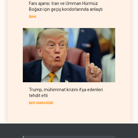
Fars ajansı: İran ve Umman Hürmüz
BM yetkilisinden İsrail'e gizli
Boğazı için geçiş koridorlarında anlaştı
belge akışı
İRAN
BATI YARIM KÜRE
06 Ağustos 2026
Trump, mühimmat krizini ifşa edenleri
tehdit etti
BATI YARIM KÜRE