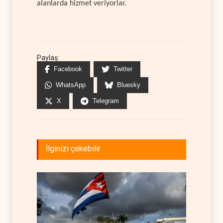
alanlarda hizmet veriyorlar.
Paylaş:
Facebook
Twitter
WhatsApp
Bluesky
X
Telegram
İlginizi çekebilir