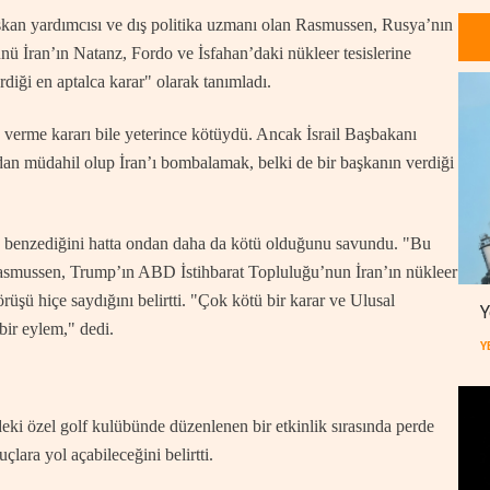
şkan yardımcısı ve dış politika uzmanı olan Rasmussen, Rusya’nın
ü İran’ın Natanz, Fordo ve İsfahan’daki nükleer tesislerine
rdiği en aptalca karar" olarak tanımladı.
k verme kararı bile yeterince kötüydü. Ancak İsrail Başbakanı
n müdahil olup İran’ı bombalamak, belki de bir başkanın verdiği
 benzediğini hatta ondan daha da kötü olduğunu savundu. "Bu
Rasmussen, Trump’ın ABD İstihbarat Topluluğu’nun İran’ın nükleer
örüşü hiçe saydığını belirtti. "Çok kötü bir karar ve Ulusal
Y
bir eylem," dedi.
Y
ki özel golf kulübünde düzenlenen bir etkinlik sırasında perde
lara yol açabileceğini belirtti.