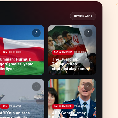
R
Tümünü Gör
→
↗
↗
09.08.2026
08.08.2026
İRAN
BATI YARIM KÜRE
Umman: Hürmüz
The Guardian:
görüşmeleri yapıcı
Trump’ın İran
ilerliyor
stratejisi alay konusu
oldu
↗
↗
08.08.2026
08.08.2026
İRAN
BATI YARIM KÜRE
ABD’nin onlarca
ABD Genelkurmay
savaş uçağı da
Başkanı: Hava gücü