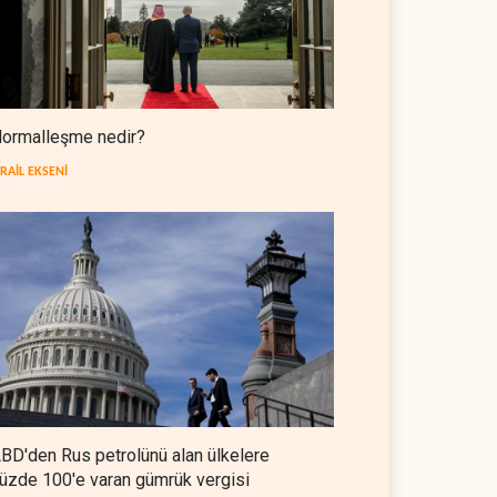
hakim
FİLİSTİN
09 Ağustos 2026
Umman: Hürmüz görüşmeleri
yapıcı ilerliyor
ormalleşme nedir?
İRAN
09 Ağustos 2026
SRAİL EKSENİ
Nüceba Hareketi: Suudi
rejimiyle uzlaşma yok,
misilleme var
IRAK
09 Ağustos 2026
BD'den Rus petrolünü alan ülkelere
üzde 100'e varan gümrük vergisi