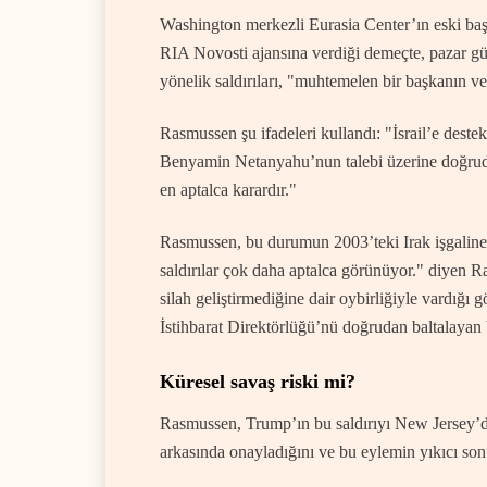
Washington merkezli Eurasia Center’ın eski ba
RIA Novosti ajansına verdiği demeçte, pazar gün
yönelik saldırıları, "muhtemelen bir başkanın ve
Rasmussen şu ifadeleri kullandı: "İsrail’e deste
Benyamin Netanyahu’nun talebi üzerine doğruda
en aptalca karardır."
Rasmussen, bu durumun 2003’teki Irak işgaline
saldırılar çok daha aptalca görünüyor." diyen 
silah geliştirmediğine dair oybirliğiyle vardığı g
İstihbarat Direktörlüğü’nü doğrudan baltalayan 
Küresel savaş riski mi?
Rasmussen, Trump’ın bu saldırıyı New Jersey’de
arkasında onayladığını ve bu eylemin yıkıcı sonuç