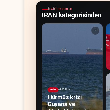
İLGILI HABERLER
İRAN kategorisinden
↗
09.08.2026
AFRİKA
Hürmüz krizi
Guyana ve