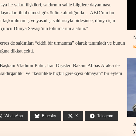
a ile yakın ilişkileri, saldırının sahte bilgilere dayanması,
anlaşmaları ihlal etmesi göz önüne alındığında… ABD’nin bu
in kışkırtılmamış ve yasadışı saldırısıyla birleşince, dünya için
çüncü Dünya Savaşı’nın tohumlarını atabilir."
N
rres de saldırıları “ciddi bir tırmanma” olarak tanımladı ve bunun
İ
ığına dikkat çekti.
Başkanı Vladimir Putin, İran Dışişleri Bakanı Abbas Arakçi ile
r saldırganlık” ve “kesinlikle hiçbir gerekçesi olmayan” bir eylem
WhatsApp
Bluesky
X
Telegram
A
y