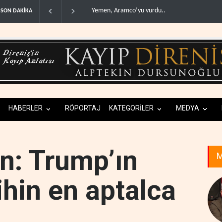
Normalleşme nedir?..
ABD'den Rus petrolün
SON DAKİKA
HABERLER
RÖPORTAJ
KATEGORİLER
MEDYA
n: Trump’ın
M
rihin en aptalca