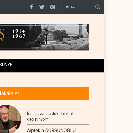
ü alan ülkelere yüzde 100'e varan g�..
Demokratlar Trump için azil süreci 
KÜNYE
akaleler
İran, savunma doktrinini mi
değiştiriyor?
Alptekin DURSUNOĞLU