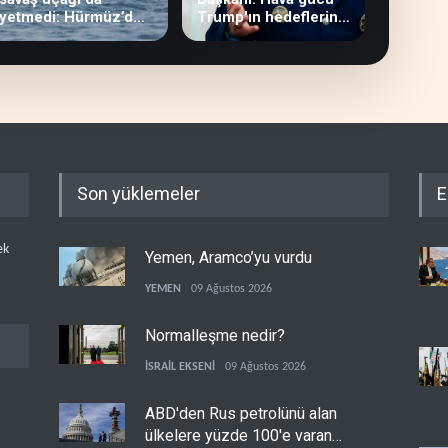
yetmedi: Hürmüz’de
Trump'ın hedeflerine
gemi vuruldu
yetmez
Son yüklemeler
E
ek
Yemen, Aramco’yu vurdu
YEMEN
09 Ağustos 2026
Normalleşme nedir?
İSRAİL EKSENİ
09 Ağustos 2026
ABD'den Rus petrolünü alan
ülkelere yüzde 100'e varan