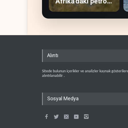
Afrika'daki petrol
üreticilerine
yaradı
Alıntı
Sitede bulunun içerikler ve analizler kaynak gösteriler
alıntılanabilir .
Sosyal Medya