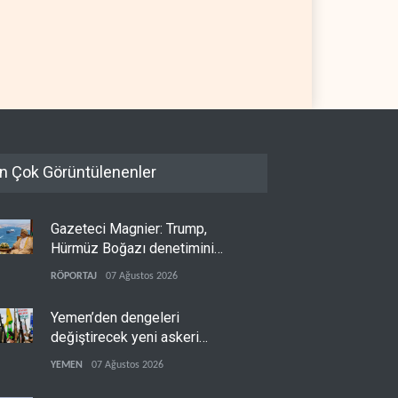
n Çok Görüntülenenler
Gazeteci Magnier: Trump,
Hürmüz Boğazı denetimini
doğrudan İran ve Umman'a
RÖPORTAJ
07 Ağustos 2026
teslim etti
Yemen’den dengeleri
değiştirecek yeni askeri
denklem
YEMEN
07 Ağustos 2026