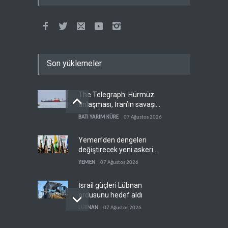
Son yüklemeler
The Telegraph: Hürmüz
anlaşması, İran’ın savaşı
kazandığını gösteriyor
BATI YARIM KÜRE
07 Ağustos 2026
Yemen’den dengeleri
değiştirecek yeni askeri
denklem
YEMEN
07 Ağustos 2026
İsrail güçleri Lübnan
ordusunu hedef aldı
LÜBNAN
07 Ağustos 2026