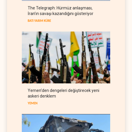
The Telegraph: Hürmüz anlaşması,
Galibaf, Trump'ın tehdit ve
İran’ın savaşı kazandığını gösteriyor
müzakere mesajlarıyla alay
etti
BATI YARIM KÜRE
İRAN
07 Ağustos 2026
Trump: İran savaşı yakında
bitebilir, ABD silah stokları
zorlanıyor
BATI YARIM KÜRE
07 Ağustos 2026
İsrail ordusunda helikopter
krizi
İSRAİL
07 Ağustos 2026
Gazze'nin yeniden inşası
Yemen’den dengeleri değiştirecek yeni
yerine askeri üs projesi
askeri denklem
FİLİSTİN
07 Ağustos 2026
YEMEN