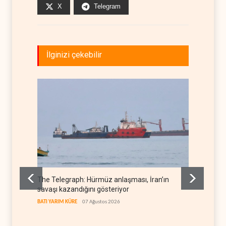
X
Telegram
İlginizi çekebilir
The Telegraph: Hürmüz anlaşması, İran’ın
Yemen’
savaşı kazandığını gösteriyor
denkl
BATI YARIM KÜRE
07 Ağustos 2026
YEMEN