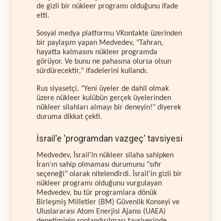
de gizli bir nükleer programı olduğunu ifade
etti.
Sosyal medya platformu VKontakte üzerinden
bir paylaşım yapan Medvedev, "Tahran,
hayatta kalmasını nükleer programda
görüyor. Ve bunu ne pahasına olursa olsun
sürdürecektir," ifadelerini kullandı.
Rus siyasetçi, "Yeni üyeler de dahil olmak
üzere nükleer kulübün gerçek üyelerinden
nükleer silahları almayı bir deneyin!" diyerek
duruma dikkat çekti.
İsrail'e 'programdan vazgeç' tavsiyesi
Medvedev, İsrail'in nükleer silaha sahipken
İran'ın sahip olmaması durumunu "sıfır
seçeneği" olarak nitelendirdi. İsrail'in gizli bir
nükleer programı olduğunu vurgulayan
Medvedev, bu tür programlara dönük
Birleşmiş Milletler (BM) Güvenlik Konseyi ve
Uluslararası Atom Enerjisi Ajansı (UAEA)
denetiminin sonlandırılması tavsiyesinde