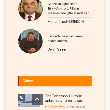
Gazze anlaşmasında
Türkiye’nin rolü: Filistin
Meselesinde çifte standartlı bir
seyir
Muhammed NUREDDİN
Sabra-Şatila’yı hatırlamak
neden önemli?
Selim Sezer
Güncel
The Telegraph: Hürmüz
anlaşması, İran’ın savaşı
kazandığını gösteriyor
BATI YARIM KÜRE
07 Ağustos 2026