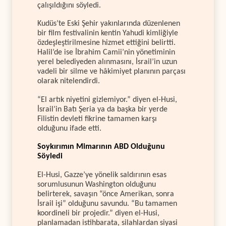
çalışıldığını söyledi.
Kudüs’te Eski Şehir yakınlarında düzenlenen
bir film festivalinin kentin Yahudi kimliğiyle
özdeşleştirilmesine hizmet ettiğini belirtti.
Halil’de ise İbrahim Camii’nin yönetiminin
yerel belediyeden alınmasını, İsrail’in uzun
vadeli bir silme ve hâkimiyet planının parçası
olarak nitelendirdi.
“El artık niyetini gizlemiyor.” diyen el-Husi,
İsrail’in Batı Şeria ya da başka bir yerde
Filistin devleti fikrine tamamen karşı
olduğunu ifade etti.
Soykırımın Mimarının ABD Olduğunu
Söyledi
El-Husi, Gazze’ye yönelik saldırının esas
sorumlusunun Washington olduğunu
belirterek, savaşın “önce Amerikan, sonra
İsrail işi” olduğunu savundu. “Bu tamamen
koordineli bir projedir.” diyen el-Husi,
planlamadan istihbarata, silahlardan siyasi