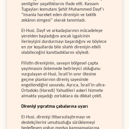
yenilgiler yaşattıklarını ifade etti. Kassam
Tugayları komutanı Şehit Muhammed Dayf’ı
“imanla hareket eden direnişin ve taktik
zekânın simgesi” olarak tanımladı.
El-Husi, Dayf ve arkadaşlarının mücadeleye
yerelden başladığını ancak işgalcinin
ilerleyişini durdurmayı başardığını ve böylece
en zor koşullarda bile silahlı direnişin etkili
olabileceğini kanıtladıklarını söyledi.
Filistin direnişinin, savaşın bölgesel çapta
yayılmasını önlemede belirleyici olduğunu
vurgulayan el-Husi, İsrail’in sınır ötesine
geçme planlarının direniş sayesinde
engellendiğini savundu. Ayrıca, İsrail'in ultra-
Ortodoks (Haredi) Yahudileri askerî hizmete
almakta yaşadığı zorluklara da dikkat çekti.
Direnişi yıpratma çabalarına uyarı
El-Husi, direnişi itibarsızlaştırmayı ve
destekçilerini umutsuzluğa sürüklemeyi
hedefleyen yoğun medya kampanyalarına