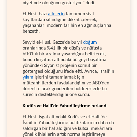
niyetinde olduğunu gösteriyor." dedi.
El-Husi, bazı
ailelerin
tamamen sivil
kayıtlardan silindiğine dikkat çekerek,
yaşananları modern tarihin en ağır suçlarına
benzetti.
Seyyid el-Husi, Gazze’de bu yıl
doğum
oranlarında %41’lik bir düşüş ve nüfusta
%10’luk bir azalma yaşandığını belirterek,
bunun kuşatma altındaki bölgeyi boşaltma
yönündeki Siyonist projenin somut bir
göstergesi olduğunu ifade etti. Ayrıca, İsrail’in
yıkım
işlerini tamamlamak için
müteahhitlerden faydalandığını ve ABD’den
düzenli olarak gönderilen buldozerlerle bu
sürecin desteklendiğini öne sürdü.
Kudüs ve Halil'de Yahudileştirme hızlandı
El-Husi, işgal altındaki Kudüs ve el-Halil'de
İsrail'in Yahudileştirme politikalarının daha da
saldırgan bir hal aldığını ve kutsal mekânlara
yönelik ihlallerin artık normalleştirilmeye