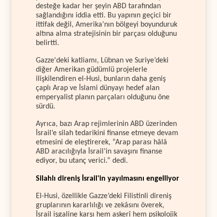
desteğe kadar her şeyin ABD tarafından
sağlandığını iddia etti. Bu yapının geçici bir
ittifak değil, Amerika’nın bölgeyi boyunduruk
altına alma stratejisinin bir parçası olduğunu
belirtti.
Gazze'deki katliamı, Lübnan ve Suriye’deki
diğer Amerikan güdümlü projelerle
ilişkilendiren el-Husi, bunların daha geniş
çaplı Arap ve İslami dünyayı hedef alan
emperyalist planın parçaları olduğunu öne
sürdü.
Ayrıca, bazı Arap rejimlerinin ABD üzerinden
İsrail’e silah tedarikini finanse etmeye devam
etmesini de eleştirerek, “Arap parası hâlâ
ABD aracılığıyla İsrail’in savaşını finanse
ediyor, bu utanç verici.” dedi.
Silahlı direniş İsrail'in yayılmasını engelliyor
El-Husi, özellikle Gazze’deki Filistinli direniş
gruplarının kararlılığı ve zekâsını överek,
İsrail işgaline karşı hem askerî hem psikolojik