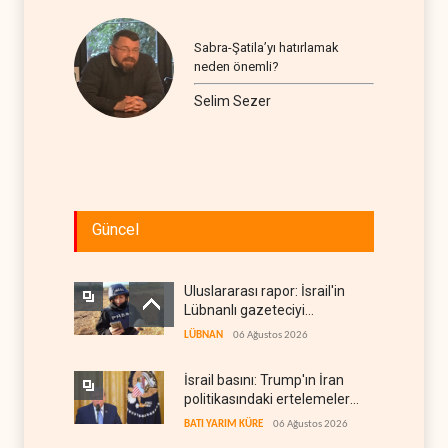
Sabra-Şatila’yı hatırlamak
neden önemli?
Selim Sezer
Güncel
Uluslararası rapor: İsrail'in
Lübnanlı gazeteciyi
öldürmesi savaş suçu
LÜBNAN
06 Ağustos 2026
İsrail basını: Trump'ın İran
politikasındaki ertelemeler
ABD seçimlerini riske atıyor
BATI YARIM KÜRE
06 Ağustos 2026