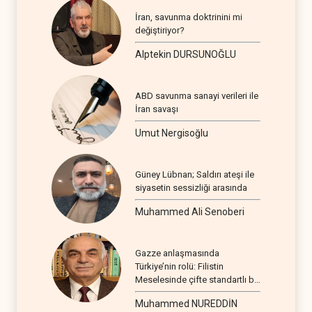
İran, savunma doktrinini mi
değiştiriyor?
Alptekin DURSUNOĞLU
ABD savunma sanayi verileri ile
İran savaşı
Umut Nergisoğlu
Güney Lübnan; Saldırı ateşi ile
siyasetin sessizliği arasında
Muhammed Ali Senoberi
Gazze anlaşmasında
Türkiye’nin rolü: Filistin
Meselesinde çifte standartlı bir
seyir
Muhammed NUREDDİN