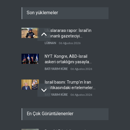
Son yüklemeler
Uluslararası rapor: İsrail'in
Lübnanlı gazeteciyi
öldürmesi savaş suçu
LÜBNAN
06 Ağustos 2026
NYT: Kongre, ABD-İsrail
askeri ortaklığını yasayla
kalıcılaştırıyor
BATI YARIM KÜRE
06 Ağustos 2026
İsrail basını: Trump'ın İran
politikasındaki ertelemeler
ABD seçimlerini riske atıyor
BATI YARIM KÜRE
06 Ağustos 2026
İsrail ordusuna Lübnan'da
En Çok Görüntülenenler
ağır darbe: İki asker öldü
İSRAİL
06 Ağustos 2026