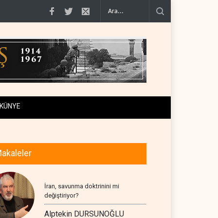
iraf..
Yemen Kızıldeniz kuzeyinde Suudi petrol tankerini vurdu..
İsrail ask
KÜNYE
akaleler
İran, savunma doktrinini mi
değiştiriyor?
Alptekin DURSUNOĞLU