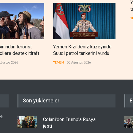
Y
t
Y
sınından terörist
Yemen Kızıldeniz kuzeyinde
İsra
ilere destek itirafı
Suudi petrol tankerini vurdu
lüks
çıktı
Ağustos 2026
YEMEN
05 Ağustos 2026
İSRAİ
Son yüklemeler
E
ek
Colani'den Trump'a Rusya
jesti