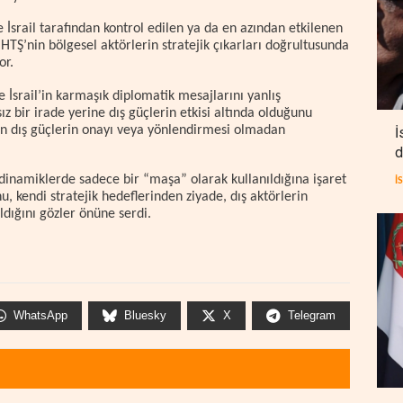
srail tarafından kontrol edilen ya da en azından etkilenen
 HTŞ’nin bölgesel aktörlerin stratejik çıkarları doğrultusunda
or.
 İsrail’in karmaşık diplomatik mesajlarını yanlış
 bir irade yerine dış güçlerin etkisi altında olduğunu
rın dış güçlerin onayı veya yönlendirmesi olmadan
İ
d
 dinamiklerde sadece bir “maşa” olarak kullanıldığına işaret
İ
u, kendi stratejik hedeflerinden ziyade, dış aktörlerin
ldığını gözler önüne serdi.
WhatsApp
Bluesky
X
Telegram