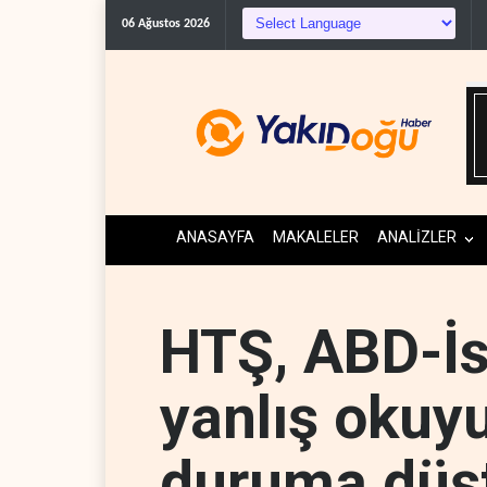
Co
06 Ağustos 2026
ANASAYFA
MAKALELER
ANALİZLER
HTŞ, ABD-İsr
yanlış okuy
duruma düş