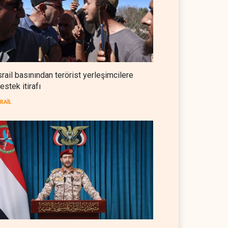
NYT: Washington, İran'ı yine
okuyamadı
BATI YARIM KÜRE
05 Ağustos 2026
İsrailli istihbaratçı: ABD'nin
mühimmatının bittiği iddiası
srail basınından terörist yerleşimcilere
bir iç kavga
estek itirafı
İSRAİL
05 Ağustos 2026
SRAİL
CNN: Stokların erimesi ABD'yi
İran karşısında 'zor kararlara'
sevk ediyor
BATI YARIM KÜRE
05 Ağustos 2026