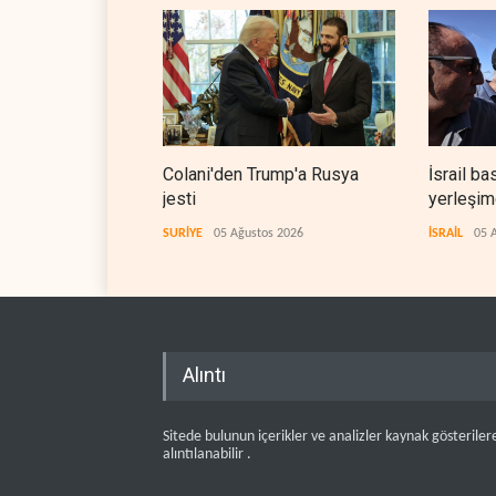
Colani'den Trump'a Rusya
İsrail ba
jesti
yerleşimc
SURİYE
05 Ağustos 2026
İSRAİL
05 
Alıntı
Sitede bulunun içerikler ve analizler kaynak gösteriler
alıntılanabilir .