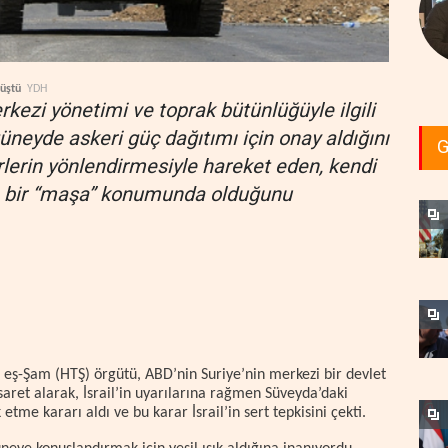
düştü
YDH
rkezi yönetimi ve toprak bütünlüğüyle ilgili
üneyde askeri güç dağıtımı için onay aldığını
G
rlerin yönlendirmesiyle hareket eden, kendi
n bir “maşa” konumunda olduğunu
r eş-Şam (HTŞ) örgütü, ABD’nin Suriye’nin merkezi bir devlet
aret alarak, İsrail’in uyarılarına rağmen Süveyda’daki
tme kararı aldı ve bu karar İsrail’in sert tepkisini çekti.