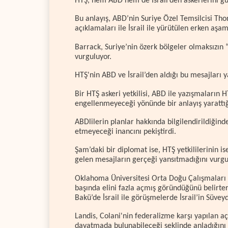
HTŞ, hem ABD hem de İsrail’den askerlerini gün
Bu anlayış, ABD’nin Suriye Özel Temsilcisi T
açıklamaları ile İsrail ile yürütülen erken aş
Barrack, Suriye’nin özerk bölgeler olmaksızın “
vurguluyor.
HTŞ'nin ABD ve İsrail’den aldığı bu mesajları
Bir HTŞ askeri yetkilisi, ABD ile yazışmaların 
engellenmeyeceği yönünde bir anlayış yarattığ
ABDlilerin planlar hakkında bilgilendirildiğin
etmeyeceği inancını pekiştirdi.
Şam’daki bir diplomat ise, HTŞ yetkililerinin 
gelen mesajların gerçeği yansıtmadığını vurgu
Oklahoma Üniversitesi Orta Doğu Çalışmaları M
başında elini fazla açmış göründüğünü belirter
Bakü’de İsrail ile görüşmelerde İsrail’in Süveyd
Landis, Colani'nin federalizme karşı yapılan a
dayatmada bulunabileceği şeklinde anladığını 