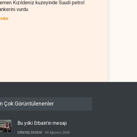
emen Kızıldeniz kuzeyinde Suudi petrol
ankerini vurdu
EMEN
il askerlerinin Lübnan'daki
Hürmüz ve Babülmendep
 oteli yağmaladığı ortaya
boğazlarında gemi trafiği
durağan seyrini koruyor
L
05 Ağustos 2026
İRAN
05 Ağustos 2026
n Çok Görüntülenenler
Bu yılki Erbain’in mesajı
DİRENİŞ EKSENİ
04 Ağustos 2026