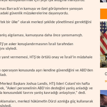
eye konuşlandırmak için yeşil ışık aldığına inanıyordu.
homas Barrack’ın kamuya ve özel görüşmelere yansıyan
amadaki güvenlik müzakerelerine dayanıyordu.
tek bir ülke” olarak merkezi şekilde yönetilmesi gerektiğini
 yanlış algılaması, kamuoyuna daha önce yansımamıştı.
HTŞ'ye asker konuşlandırmasının İsrail tarafından
ını söyledi.
de yanıt vermemesi, HTŞ'de örtülü onay ve İsrail’in müdahale
ise operasyon konusunda aşırı kendine güvendiğini ve ABD’den
C
ladı.
S
erkezi Başkanı Joshua Landis, HTŞ lideri Colani'nin hafta
ek, “Askeri personelinin ABD’nin desteğini yanlış anladığı ve
a konusundaki tavrını yanlış kavradığı anlaşılıyor,” dedi.
çıklamaları, merkezi hükümetin Dürzi azınlığa güç kullanarak
söyledi.