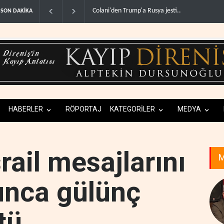
lani'den Trump'a Rusya jesti..
İsrail basınından terörist yerleşimcilere destek it
SON DAKİKA
HABERLER
RÖPORTAJ
KATEGORİLER
MEDYA
ail mesajlarını
M
unca gülünç
tü