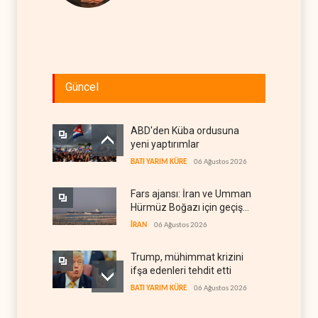
Güncel
ABD'den Küba ordusuna
yeni yaptırımlar
BATI YARIM KÜRE
06 Ağustos 2026
Fars ajansı: İran ve Umman
Hürmüz Boğazı için geçiş
koridorlarında anlaştı
İRAN
06 Ağustos 2026
Trump, mühimmat krizini
ifşa edenleri tehdit etti
BATI YARIM KÜRE
06 Ağustos 2026