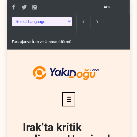
Fars ajansı: İran ve Umman Hürmüz Boğazı için geçiş..
Trump, mühimmat
Irak’ta kritik