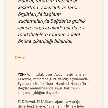
Hancer, terörizm, mezhepçi
kışkırtma, yolsuzluk ve terör
örgütleriyle bağlantı
suçlamalarıyla Bağdat’ta gizlilik
içinde sorguya alındı; üst düzey
müdahalelere rağmen adalet
önüne çıkarıldığı bildirildi.
YDH-
Azm İttifakı üyesi Abdulmecid Taha El-
Dûleymi, Perşembe günü yaptığı açıklamada,
Egemenlik İttifakı lideri Hamis el-Hancer’in
Bağdat mahkemesinde sorgu hakiminin
karşısına çıktığını duyurdu.
El-Dûleymi, El-Mâlume ajansına yaptığı
değerlendirmede, “Egemenlik İttifakı lideri