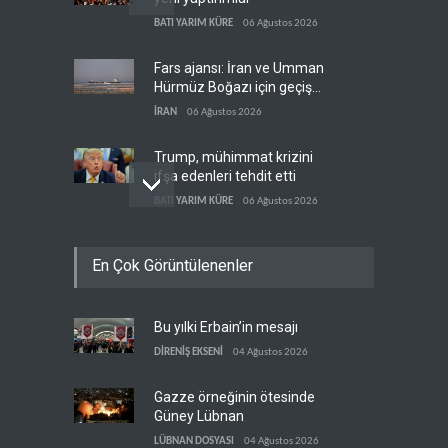
BATI YARIM KÜRE
06 Ağustos 2026
Fars ajansı: İran ve Umman
Hürmüz Boğazı için geçiş
koridorlarında anlaştı
İRAN
06 Ağustos 2026
Trump, mühimmat krizini
ifşa edenleri tehdit etti
BATI YARIM KÜRE
06 Ağustos 2026
Demokratlar: Trump Batı
En Çok Görüntülenenler
Şeria'da işgalci
yerleşimcilere cezasızlık
BATI YARIM KÜRE
06 Ağustos 2026
sağladı
Bu yılki Erbain’in mesajı
İsrail, beyin göçünde rekora
koşuyor
DİRENİŞ EKSENİ
04 Ağustos 2026
İSRAİL
06 Ağustos 2026
Gazze örneğinin ötesinde
Güney Lübnan
LÜBNAN DOSYASI
04 Ağustos 2026