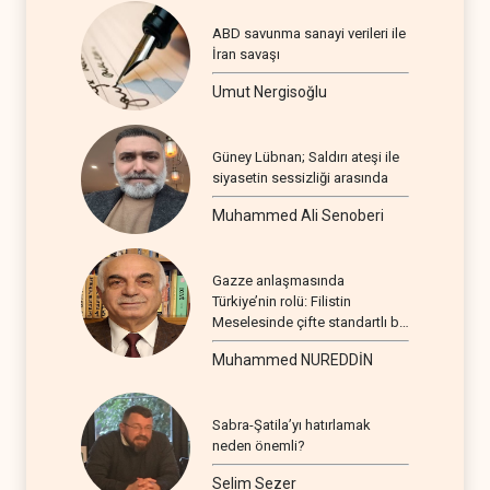
ABD savunma sanayi verileri ile
İran savaşı
Umut Nergisoğlu
Güney Lübnan; Saldırı ateşi ile
siyasetin sessizliği arasında
Muhammed Ali Senoberi
Gazze anlaşmasında
Türkiye’nin rolü: Filistin
Meselesinde çifte standartlı bir
seyir
Muhammed NUREDDİN
Sabra-Şatila’yı hatırlamak
neden önemli?
Selim Sezer