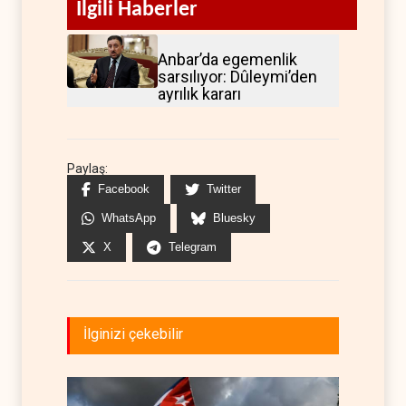
İlgili Haberler
Anbar’da egemenlik
sarsılıyor: Dûleymi’den
ayrılık kararı
Paylaş:
Facebook
Twitter
WhatsApp
Bluesky
X
Telegram
İlginizi çekebilir