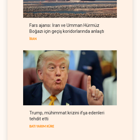
Colani, Hizbullah ile silah
bırakma diyaloğu için kanal
arıyor
LÜBNAN
06 Ağustos 2026
Fars ajansı: İran ve Umman Hürmüz
BM yetkilisinden İsrail'e gizli
Boğazı için geçiş koridorlarında anlaştı
belge akışı
İRAN
BATI YARIM KÜRE
06 Ağustos 2026
Trump, mühimmat krizini ifşa edenleri
tehdit etti
BATI YARIM KÜRE