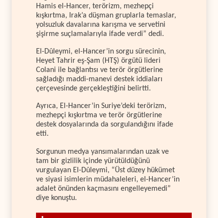
Hamis el-Hancer, terörizm, mezhepçi
kışkırtma, Irak’a düşman gruplarla temaslar,
yolsuzluk davalarına karışma ve servetini
şişirme suçlamalarıyla ifade verdi” dedi.
El-Dûleymi, el-Hancer’in sorgu sürecinin,
Heyet Tahrir eş-Şam (HTŞ) örgütü lideri
Colani ile bağlantısı ve terör örgütlerine
sağladığı maddi-manevi destek iddiaları
çerçevesinde gerçekleştiğini belirtti.
Ayrıca, El-Hancer’in Suriye’deki terörizm,
mezhepçi kışkırtma ve terör örgütlerine
destek dosyalarında da sorgulandığını ifade
etti.
Sorgunun medya yansımalarından uzak ve
tam bir gizlilik içinde yürütüldüğünü
vurgulayan El-Dûleymi, “Üst düzey hükümet
ve siyasi isimlerin müdahaleleri, el-Hancer’in
adalet önünden kaçmasını engelleyemedi”
diye konuştu.