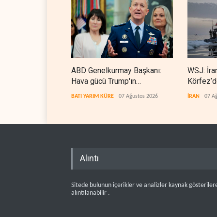
ABD Genelkurmay Başkanı:
WSJ: İra
Hava gücü Trump'ın
Körfez’d
hedeflerine yetmez
erdiriyor
BATI YARIM KÜRE
07 Ağustos 2026
İRAN
07 A
Alıntı
Sitede bulunun içerikler ve analizler kaynak gösteriler
alıntılanabilir .