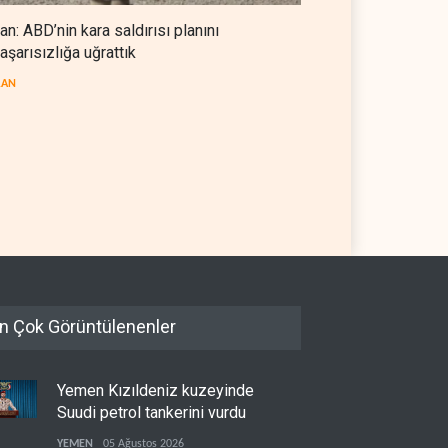
ran: ABD’nin kara saldırısı planını
aşarısızlığa uğrattık
RAN
ullah’ın
Bekai'den Trump’a ‘savaş
ahsızlandırılmasını’ kim
ganimeti’ yanıtı: Önce savaşı
etleyecek?
kazan
AN
07 Ağustos 2026
İRAN
07 Ağustos 2026
n Çok Görüntülenenler
Yemen Kızıldeniz kuzeyinde
Suudi petrol tankerini vurdu
YEMEN
05 Ağustos 2026