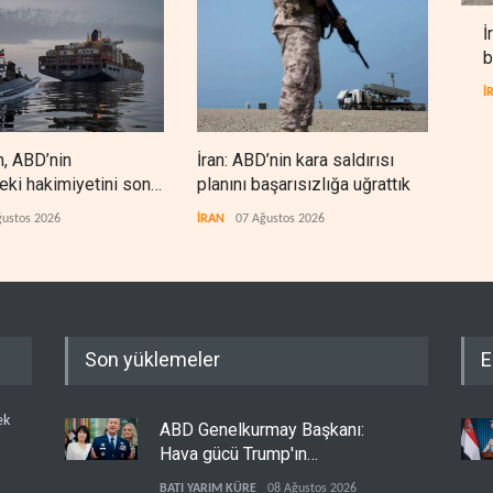
İ
b
İ
n, ABD’nin
İran: ABD’nin kara saldırısı
Hizb
eki hakimiyetini sona
planını başarısızlığa uğrattık
‘sil
den
ğustos 2026
İRAN
07 Ağustos 2026
LÜBN
Son yüklemeler
E
ek
ABD Genelkurmay Başkanı:
Hava gücü Trump'ın
hedeflerine yetmez
BATI YARIM KÜRE
08 Ağustos 2026