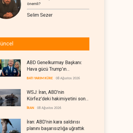
önemli?
Selim Sezer
üncel
ABD Genelkurmay Başkanı:
Hava gücü Trump'ın
hedeflerine yetmez
BATI YARIM KÜRE
08 Ağustos 2026
WSJ: İran, ABD’nin
Körfez’deki hakimiyetini sona
erdiriyor
İRAN
08 Ağustos 2026
İran: ABD’nin kara saldırısı
planını başarısızlığa uğrattık