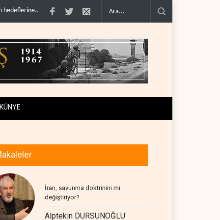
a erdir..
İran: ABD’nin kara saldırısı planını başarısızlı..
Hizbullah’ın ‘silahsı
KÜNYE
akaleler
İran, savunma doktrinini mi
değiştiriyor?
Alptekin DURSUNOĞLU