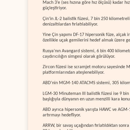
Mach 3’e (ses hızına göre hız ölçüsü) kadar hız
güçleştiriyor.
Çin’in JL-2 balistik füzesi, 7 bin 250 kilometr
denizaltılardan fırlatılabiliyor.
Yine Çin yapımı DF-17 hipersonik füze, alçak ir
özellikle uçak gemilerini hedef almak üzere geli
Rusya’nın Avangard sistemi, 6 bin 400 kilometr
caydırıcılığın simgesi olarak görülüyor.
Zircon füzesi ise scramjet motoru sayesinde M
platformlarından ateşlenebiliyor.
ABD’nin MGM-140 ATACMS sistemi, 305 kilometr
LGM-30 Minuteman III balistik füzesi ise 9 bin
başlığıyla dünyanın en uzun menzilli kara konu
ABD ayrıca hipersonik yarışta HAWC ve AGM-1
artırmayı hedefliyor.
ARRW, bir savaş uçağından fırlatıldıktan sonra 