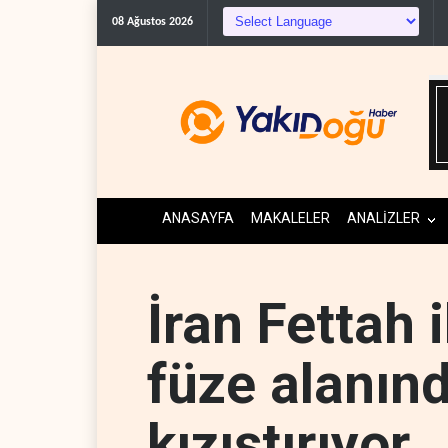
ABD Genelkurmay Başkanı: Hava
08 Ağustos 2026
ANASAYFA
MAKALELER
ANALİZLER
İran Fettah 
füze alanın
kızıştırıyor