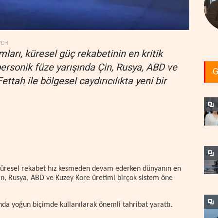
YDH
ları, küresel güç rekabetinin en kritik
ipersonik füze yarışında Çin, Rusya, ABD ve
G
ttah ile bölgesel caydırıcılıkta yeni bir
 küresel rekabet hız kesmeden devam ederken dünyanın en
 Çin, Rusya, ABD ve Kuzey Kore üretimi birçok sistem öne
nda yoğun biçimde kullanılarak önemli tahribat yarattı.