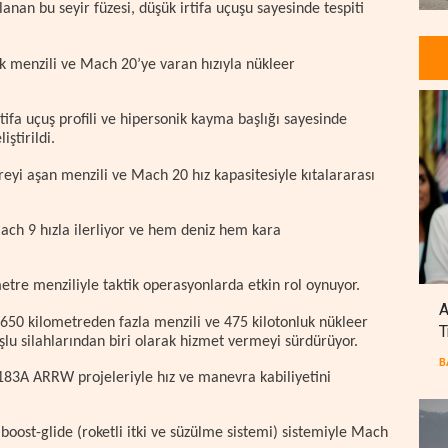
lanan bu seyir füzesi, düşük irtifa uçuşu sayesinde tespiti
elik menzili ve Mach 20’ye varan hızıyla nükleer
tifa uçuş profili ve hipersonik kayma başlığı sayesinde
ştirildi.
eyi aşan menzili ve Mach 20 hız kapasitesiyle kıtalararası
ach 9 hızla ilerliyor ve hem deniz hem kara
e menziliyle taktik operasyonlarda etkin rol oynuyor.
A
 650 kilometreden fazla menzili ve 475 kilotonluk nükleer
T
şlu silahlarından biri olarak hizmet vermeyi sürdürüyor.
B
83A ARRW projeleriyle hız ve manevra kabiliyetini
boost-glide (roketli itki ve süzülme sistemi) sistemiyle Mach