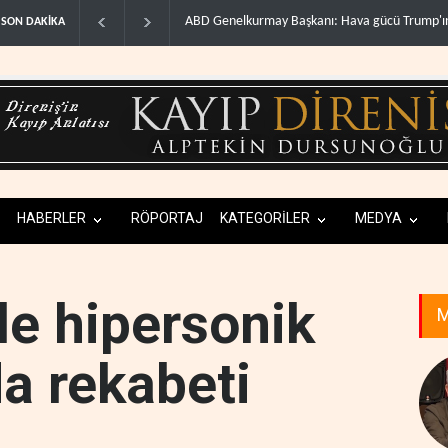
 gücü Trump'ın hedeflerine..
WSJ: İran, ABD’nin Körfez’deki hakimiyetini son
SON DAKİKA
HABERLER
RÖPORTAJ
KATEGORİLER
MEDYA
ile hipersonik
M
da rekabeti