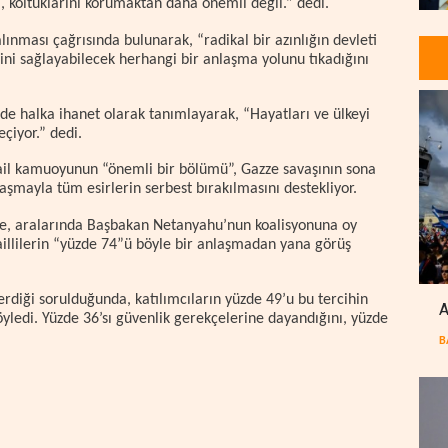
ı, koltuklarını korumaktan daha önemli değil.” dedi.
nması çağrısında bulunarak, “radikal bir azınlığın devleti
ni sağlayabilecek herhangi bir anlaşma yolunu tıkadığını
 halka ihanet olarak tanımlayarak, “Hayatları ve ülkeyi
çiyor.” dedi.
rail kamuoyunun “önemli bir bölümü”, Gazze savaşının sona
aşmayla tüm esirlerin serbest bırakılmasını destekliyor.
e, aralarında Başbakan Netanyahu’nun koalisyonuna oy
aillilerin “yüzde 74”ü böyle bir anlaşmadan yana görüş
diği sorulduğunda, katılımcıların yüzde 49’u bu tercihin
A
öyledi. Yüzde 36’sı güvenlik gerekçelerine dayandığını, yüzde
B