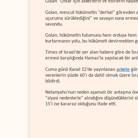
Golan “Onlar için askerlerin ve esirlerin hayat
Golan, mevcut hükümetin “derhal” görevden alı
uçuruma sürüklediğini” ve savaşın sona ermesi
savundu.
Golan, hükümetin tutumunu hem orduya hem de
kurtarmanın yolu, bu hükümeti devirmekten ge
Times of Israel’de yer alan habere göre de İs
ermesi karşılığında Hamas'la yapılacak bir anl
Cuma günü Kanal 12’de yayınlanan
ankete
gör
verenlerin yüzde 60’ı da dahil olmak üzere İsr
bildirdi.
Netanyahu’nun neden aşamalı bir anlaşma öner
“siyasi nedenlerle” alındığını düşündüklerini s
15’i ise kararsız olduğunu ifade etti.