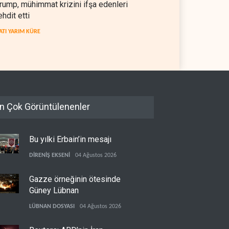
rump, mühimmat krizini ifşa edenleri
ehdit etti
ATI YARIM KÜRE
n Çok Görüntülenenler
Bu yılki Erbain’in mesajı
DİRENİŞ EKSENİ
04 Ağustos 2026
Gazze örneğinin ötesinde
Güney Lübnan
LÜBNAN DOSYASI
04 Ağustos 2026