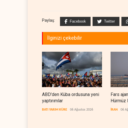
Paylaş:
Facebook
Twitter
İlginizi çekebilir
ABD'den Küba ordusuna yeni
Fars aja
yaptırımlar
Hürmüz B
koridorla
BATI YARIM KÜRE
06 Ağustos 2026
İRAN
06 A