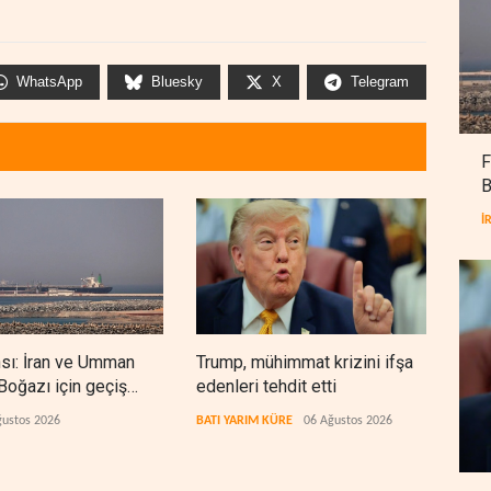
WhatsApp
Bluesky
X
Telegram
F
B
İ
nsı: İran ve Umman
Trump, mühimmat krizini ifşa
Demo
oğazı için geçiş
edenleri tehdit etti
Şeri
rında anlaştı
ceza
ğustos 2026
BATI YARIM KÜRE
06 Ağustos 2026
BATI