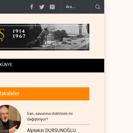
geçiş..
Trump, mühimmat krizini ifşa edenleri tehdit etti..
Demokratlar: Tru
KÜNYE
akaleler
İran, savunma doktrinini mi
değiştiriyor?
Alptekin DURSUNOĞLU