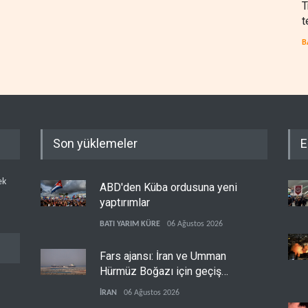
T
t
B
Son yüklemeler
E
ek
ABD'den Küba ordusuna yeni
yaptırımlar
BATI YARIM KÜRE
06 Ağustos 2026
Fars ajansı: İran ve Umman
Hürmüz Boğazı için geçiş
koridorlarında anlaştı
İRAN
06 Ağustos 2026