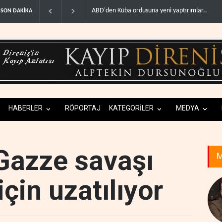
Fars ajansı: İran ve Umman Hürmüz Boğazı için 
SON DAKİKA
HABERLER
RÖPORTAJ
KATEGORİLER
MEDYA
 Gazze savaşı
M
için uzatılıyor