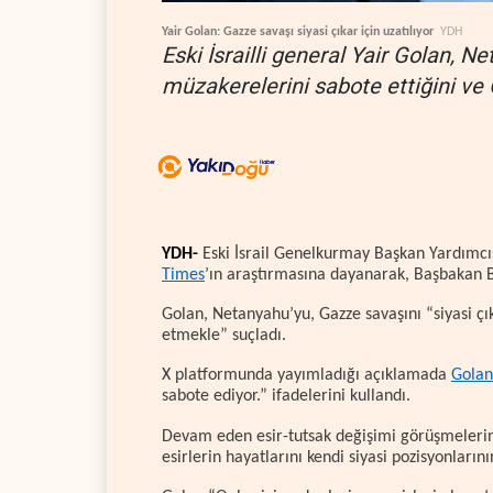
Yair Golan: Gazze savaşı siyasi çıkar için uzatılıyor
YDH
Eski İsrailli general Yair Golan, N
müzakerelerini sabote ettiğini ve 
YDH-
Eski İsrail Genelkurmay Başkan Yardımcıs
Times
’ın araştırmasına dayanarak, Başbakan B
Golan, Netanyahu’yu, Gazze savaşını “siyasi çı
etmekle” suçladı.
X platformunda yayımladığı açıklamada
Golan
sabote ediyor.” ifadelerini kullandı.
Devam eden esir-tutsak değişimi görüşmelerine 
esirlerin hayatlarını kendi siyasi pozisyonları