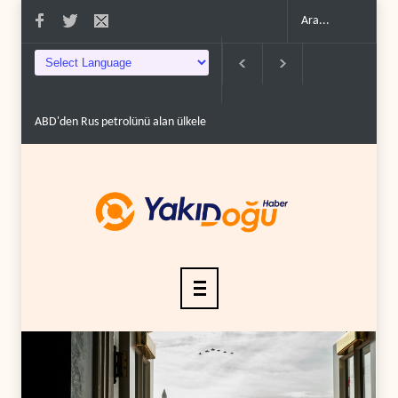
D'den Rus petrolünü alan ülkelere yüzde 100'e varan g�..
Demokratlar Trump