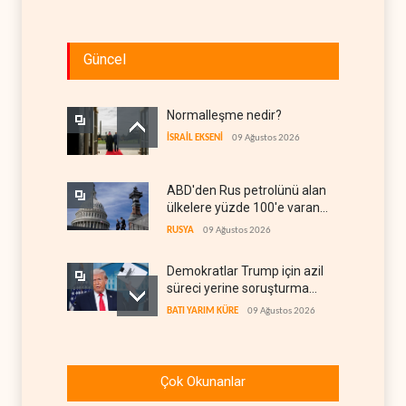
Güncel
Normalleşme nedir?
İSRAİL EKSENİ
09 Ağustos 2026
ABD'den Rus petrolünü alan
ülkelere yüzde 100'e varan
gümrük vergisi
RUSYA
09 Ağustos 2026
Demokratlar Trump için azil
süreci yerine soruşturma
hazırlıyor
BATI YARIM KÜRE
09 Ağustos 2026
Hürmüz krizi Guyana ve
Afrika'daki petrol
Çok Okunanlar
üreticilerine yaradı
AFRİKA
09 Ağustos 2026