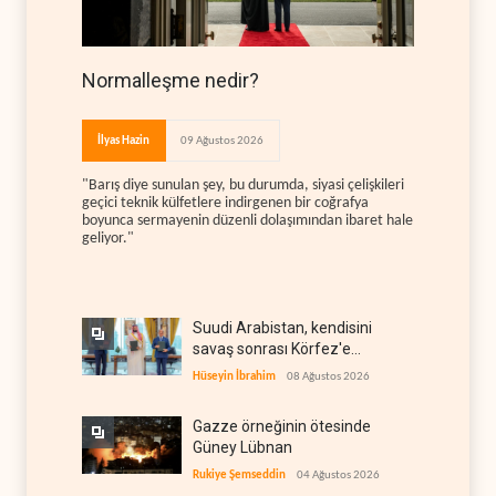
Normalleşme nedir?
İlyas Hazin
09 Ağustos 2026
"Barış diye sunulan şey, bu durumda, siyasi çelişkileri
geçici teknik külfetlere indirgenen bir coğrafya
boyunca sermayenin düzenli dolaşımından ibaret hale
geliyor."
Suudi Arabistan, kendisini
savaş sonrası Körfez'e
hazırlıyor
Hüseyin İbrahim
08 Ağustos 2026
Gazze örneğinin ötesinde
Güney Lübnan
Rukiye Şemseddin
04 Ağustos 2026