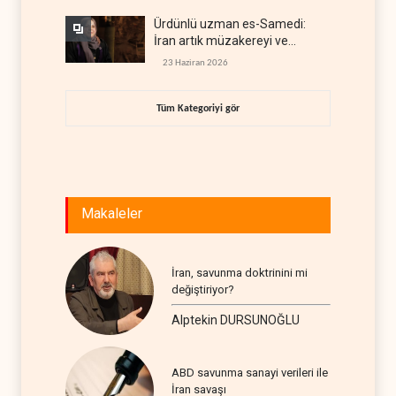
Ürdünlü uzman es-Samedi:
İran artık müzakereyi ve
çatışmayı aynı anda yürütüyor
23 Haziran 2026
Tüm Kategoriyi gör
Makaleler
İran, savunma doktrinini mi
değiştiriyor?
Alptekin DURSUNOĞLU
ABD savunma sanayi verileri ile
İran savaşı