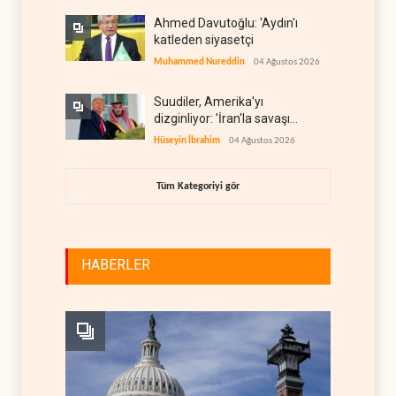
Ahmed Davutoğlu: 'Aydın'ı
katleden siyasetçi
Muhammed Nureddin
04 Ağustos 2026
Suudiler, Amerika'yı
dizginliyor: 'İran'la savaşı
kaldıracak gücümüz yok'
Hüseyin İbrahim
04 Ağustos 2026
Tüm Kategoriyi gör
HABERLER