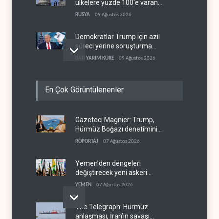
ülkelere yüzde 100'e varan
gümrük vergisi
RUSYA
09 Ağustos 2026
Demokratlar Trump için azil
süreci yerine soruşturma
hazırlıyor
BATI YARIM KÜRE
09 Ağustos 2026
Hürmüz krizi Guyana ve
En Çok Görüntülenenler
Afrika'daki petrol
üreticilerine yaradı
AFRİKA
09 Ağustos 2026
Gazeteci Magnier: Trump,
Pentagon silah şirketlerine
Hürmüz Boğazı denetimini
21 gün süre verdi
doğrudan İran ve Umman'a
RÖPORTAJ
07 Ağustos 2026
BATI YARIM KÜRE
09 Ağustos 2026
teslim etti
Yemen’den dengeleri
değiştirecek yeni askeri
denklem
YEMEN
07 Ağustos 2026
The Telegraph: Hürmüz
anlaşması, İran’ın savaşı