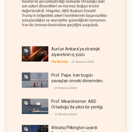
Nawfal ile gerçekleştirdiği söyleşide Ortadoğu'daki
son askeri dinamikleri ve Hürmüz Boğazı krizini
değerlendirdi. Magnier, ABD Başkanı Donald
Trump'ın bölgedeki askeri hamlelerinin başarısızlıkla
sonuçlandığını ve seyrüsefer güvenliğinin tamamen
İran ile Umman kontrolüne geçtiğini vurguladı.
Aun'un Ankara'ya stratejik
ziyaretinin iç yüzü
The Beiruter
31 Temmuz 2026
Prof. Pape: İran bugün
savaştan önceki dönemden
çok daha güçlü
23 Temmuz 2026
Prof. Mearsheimer: ABD
Ortadoğu'da yıkıcı bir yenilgi
aldı
16 Temmuz 2026
İktisatçı Pilkington uyardı: