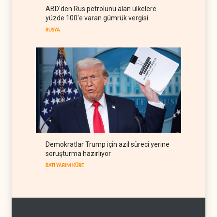
ABD'den Rus petrolünü alan ülkelere
The Guardian: Trump’ın İran
yüzde 100'e varan gümrük vergisi
stratejisi alay konusu oldu
RUSYA
BATI YARIM KÜRE
08 Ağustos 2026
Demokratlar Trump için azil süreci yerine
soruşturma hazırlıyor
BATI YARIM KÜRE