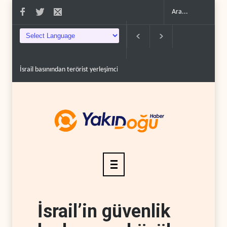
rail basınından terörist yerleşimcilere destek itiraf..
Yemen Kızıldeniz kuzeyinde
İsrail’in güvenlik