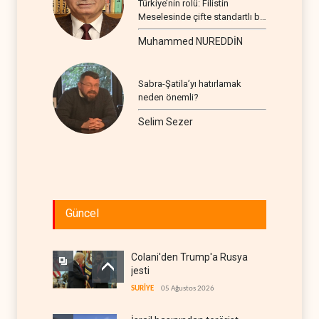
Türkiye’nin rolü: Filistin
Meselesinde çifte standartlı bir
seyir
Muhammed NUREDDİN
Sabra-Şatila’yı hatırlamak
neden önemli?
Selim Sezer
Güncel
Colani'den Trump'a Rusya
jesti
SURİYE
05 Ağustos 2026