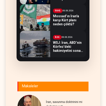
hedeflerine yetmez
08.08.2026
İSRAİL
Mossad’ın İran'a
karşı Kürt planı
neden çöktü?
08.08.2026
İRAN
WSJ: İran, ABD’nin
Körfez’deki
hakimiyetini sona
erdiriyor
Makaleler
İran, savunma doktrinini mi