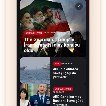
↗
08.08.2026
BATI YARIM KÜRE
The Guardian: Trump’ın
İran stratejisi alay konusu
oldu
08.08.2026
İRAN
ABD’nin onlarca
savaş uçağı da
yetmedi:
Hürmüz’de gemi
vuruldu
BATI YARIM KÜRE
08.08.2026
ABD Genelkurmay
Başkanı: Hava gücü
Trump'ın