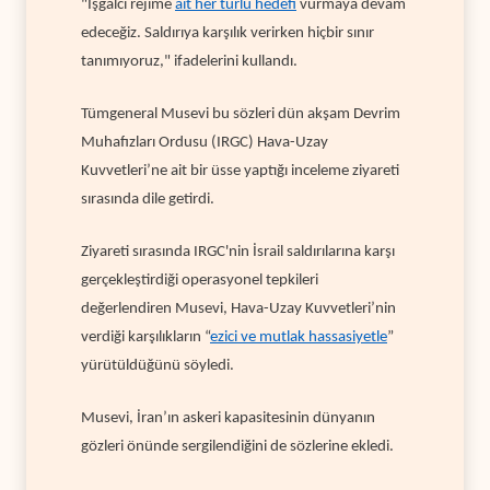
"İşgalci rejime
ait her türlü hedefi
vurmaya devam
edeceğiz. Saldırıya karşılık verirken hiçbir sınır
tanımıyoruz," ifadelerini kullandı.
Tümgeneral Musevi bu sözleri dün akşam Devrim
Muhafızları Ordusu (IRGC) Hava-Uzay
Kuvvetleri’ne ait bir üsse yaptığı inceleme ziyareti
sırasında dile getirdi.
Ziyareti sırasında IRGC'nin İsrail saldırılarına karşı
gerçekleştirdiği operasyonel tepkileri
değerlendiren Musevi, Hava-Uzay Kuvvetleri’nin
verdiği karşılıkların “
ezici ve mutlak hassasiyetle
”
yürütüldüğünü söyledi.
Musevi, İran’ın askeri kapasitesinin dünyanın
gözleri önünde sergilendiğini de sözlerine ekledi.