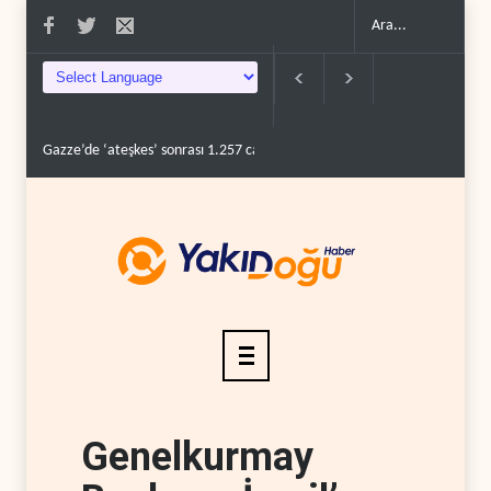
Gazze’de ‘ateşkes’ sonrası 1.257 can kaybı..
ABD’nin onlarca savaş uç
Genelkurmay