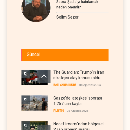
Sabra-Şatila’yı hatırlamak
neden önemli?
Selim Sezer
Güncel
The Guardian: Trump’ın İran
stratejisi alay konusu oldu
BATI YARIM KÜRE
08 Ağustos 2026
Gazze’de ‘ateşkes’ sonrası
1.257 can kaybı
FİLİSTİN
08 Ağustos 2026
Necef İmamı'ndan bölgesel
'Arap projesi' uyarısı