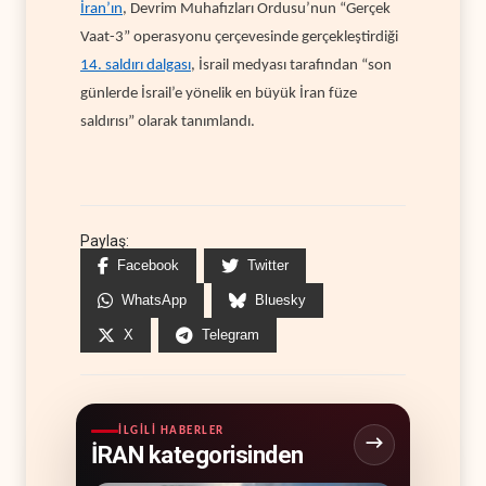
İran’ın
, Devrim Muhafızları Ordusu’nun “Gerçek
Vaat-3” operasyonu çerçevesinde gerçekleştirdiği
14. saldırı dalgası
, İsrail medyası tarafından “son
günlerde İsrail’e yönelik en büyük İran füze
saldırısı” olarak tanımlandı.
Paylaş:
Facebook
Twitter
WhatsApp
Bluesky
X
Telegram
İLGILI HABERLER
İRAN kategorisinden