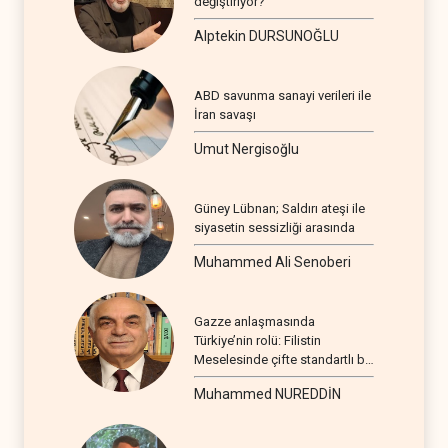
değiştiriyor?
Alptekin DURSUNOĞLU
ABD savunma sanayi verileri ile
İran savaşı
Umut Nergisoğlu
Güney Lübnan; Saldırı ateşi ile
siyasetin sessizliği arasında
Muhammed Ali Senoberi
Gazze anlaşmasında
Türkiye’nin rolü: Filistin
Meselesinde çifte standartlı bir
seyir
Muhammed NUREDDİN