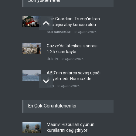
Son yüklemeler
The Guardian: Trump’ın İran
stratejisi alay konusu oldu
BATI YARIM KÜRE
08 Ağustos 2026
Gazze’de ‘ateşkes’ sonrası
1.257 can kaybı
FİLİSTİN
08 Ağustos 2026
ABD’nin onlarca savaş uçağı
da yetmedi: Hürmüz’de
gemi vuruldu
İRAN
08 Ağustos 2026
Necef İmamı'ndan bölgesel
En Çok Görüntülenenler
'Arap projesi' uyarısı
IRAK
08 Ağustos 2026
Maariv: Hizbullah oyunun
Mossad’ın İran'a karşı Kürt
kurallarını değiştiriyor
planı neden çöktü?