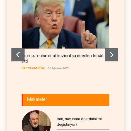
Trump, mühimmat krizini ifşa edenleri tehdit
Demokra
etti
yerleşi
BATI YARIM KÜRE
06 Ağustos 2026
BATI YAR
Makaleler
İran, savunma doktrinini mi
değiştiriyor?