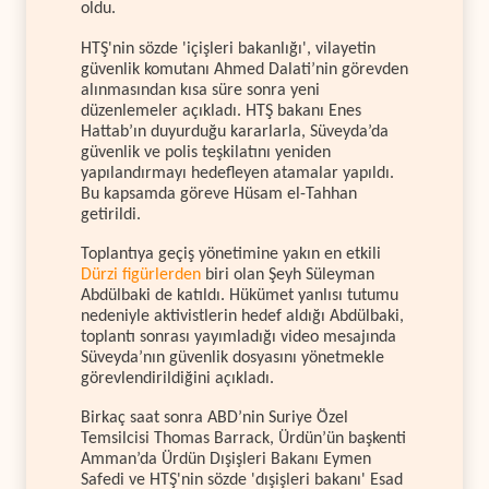
oldu.
HTŞ'nin sözde 'içişleri bakanlığı', vilayetin
güvenlik komutanı Ahmed Dalati’nin görevden
alınmasından kısa süre sonra yeni
düzenlemeler açıkladı. HTŞ bakanı Enes
Hattab’ın duyurduğu kararlarla, Süveyda’da
güvenlik ve polis teşkilatını yeniden
yapılandırmayı hedefleyen atamalar yapıldı.
Bu kapsamda göreve Hüsam el-Tahhan
getirildi.
Toplantıya geçiş yönetimine yakın en etkili
Dürzi figürlerden
biri olan Şeyh Süleyman
Abdülbaki de katıldı. Hükümet yanlısı tutumu
nedeniyle aktivistlerin hedef aldığı Abdülbaki,
toplantı sonrası yayımladığı video mesajında
Süveyda’nın güvenlik dosyasını yönetmekle
görevlendirildiğini açıkladı.
Birkaç saat sonra ABD’nin Suriye Özel
Temsilcisi Thomas Barrack, Ürdün’ün başkenti
Amman’da Ürdün Dışişleri Bakanı Eymen
Safedi ve HTŞ'nin sözde 'dışişleri bakanı' Esad