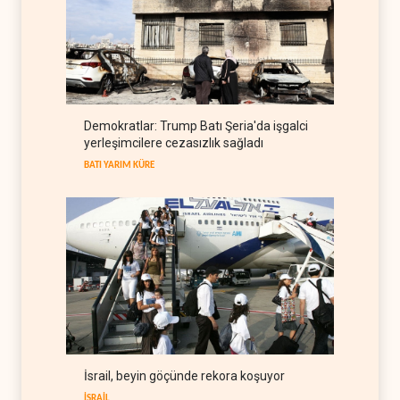
Uluslararası rapor: İsrail'in
Lübnanlı gazeteciyi
öldürmesi savaş suçu
LÜBNAN
06 Ağustos 2026
İsrail basını: Trump'ın İran
Demokratlar: Trump Batı Şeria'da işgalci
politikasındaki ertelemeler
yerleşimcilere cezasızlık sağladı
ABD seçimlerini riske atıyor
BATI YARIM KÜRE
06 Ağustos 2026
BATI YARIM KÜRE
İsrail, beyin göçünde rekora koşuyor
İSRAİL