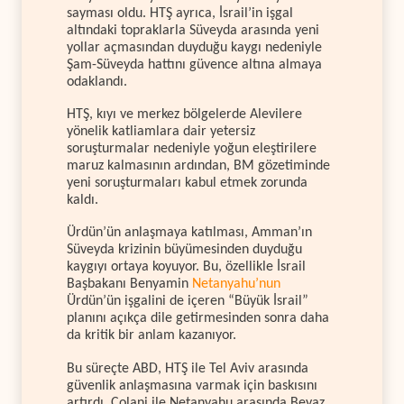
sayması oldu. HTŞ ayrıca, İsrail’in işgal
altındaki topraklarla Süveyda arasında yeni
yollar açmasından duyduğu kaygı nedeniyle
Şam-Süveyda hattını güvence altına almaya
odaklandı.
HTŞ, kıyı ve merkez bölgelerde Alevilere
yönelik katliamlara dair yetersiz
soruşturmalar nedeniyle yoğun eleştirilere
maruz kalmasının ardından, BM gözetiminde
yeni soruşturmaları kabul etmek zorunda
kaldı.
Ürdün’ün anlaşmaya katılması, Amman’ın
Süveyda krizinin büyümesinden duyduğu
kaygıyı ortaya koyuyor. Bu, özellikle İsrail
Başbakanı Benyamin
Netanyahu’nun
Ürdün’ün işgalini de içeren “Büyük İsrail”
planını açıkça dile getirmesinden sonra daha
da kritik bir anlam kazanıyor.
Bu süreçte ABD, HTŞ ile Tel Aviv arasında
güvenlik anlaşmasına varmak için baskısını
artırdı. Colani ile Netanyahu arasında Beyaz