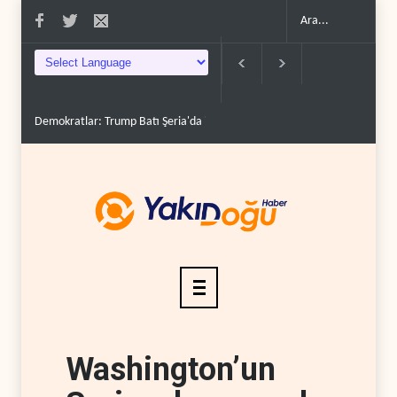
ilere ..
İsrail, beyin göçünde rekora koşuyor..
Kolombiya kartelleri Ukrayna
Washington’un