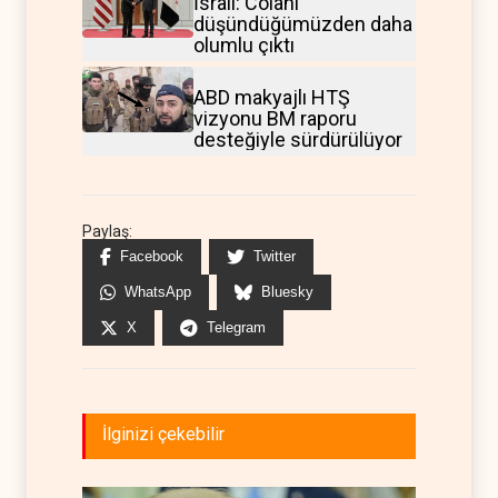
İsrail: Colani
düşündüğümüzden daha
olumlu çıktı
ABD makyajlı HTŞ
vizyonu BM raporu
desteğiyle sürdürülüyor
Paylaş:
Facebook
Twitter
WhatsApp
Bluesky
X
Telegram
İlginizi çekebilir