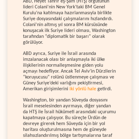
ABD, Heyet Tahrir eş-Şam (HTŞ) örgütünün
lideri Colani'nin New York’taki BM Genel
Kurulu’na katılmaya hazırlanmasıyla birlikte
Suriye dosyasındaki çalışmalarını hızlandırdı.
Colani'nin altmış yıl sonra BM kürsüsünde
konuşacak ilk Suriye lideri olması, Washington
tarafından “diplomatik bir başarı” olarak
görülüyor.
ABD ayrıca, Suriye ile İsrail arasında
imzalanacak olası bir anlaşmayla iki ülke
ilişkilerinin normalleşmesine giden yolu
açmayı hedefliyor. Ancak Tel Aviv’in Dürzilerin
“koruyucusu” rolünü üstlenmeye çalışması ve
Güney Suriye’deki varlığını pekiştirmesi,
Amerikan girişimlerini
iki yönlü hale
getirdi.
Washington, bir yandan Süveyda dosyasını
İsrail meselesinden ayırmaya, diğer yandan
da HTŞ ile İsrail hükümeti arasındaki uçurumu
kapatmaya çalışıyor. Bu süreçte Ürdün de
devreye girerek hem Süveyda için bir yol
haritası oluşturulmasına hem de güneyde
silahsızlandırılmış bölge tartışmalarına taraf