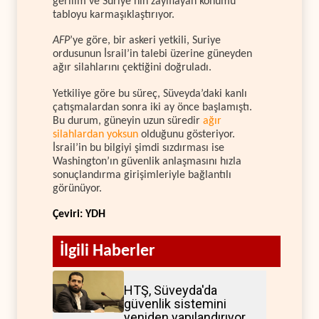
gerilim ve Suriye’nin zayıflayan konumu
tabloyu karmaşıklaştırıyor.
AFP
’ye göre, bir askeri yetkili, Suriye
ordusunun İsrail’in talebi üzerine güneyden
ağır silahlarını çektiğini doğruladı.
Yetkiliye göre bu süreç, Süveyda’daki kanlı
çatışmalardan sonra iki ay önce başlamıştı.
Bu durum, güneyin uzun süredir
ağır
silahlardan yoksun
olduğunu gösteriyor.
İsrail’in bu bilgiyi şimdi sızdırması ise
Washington’ın güvenlik anlaşmasını hızla
sonuçlandırma girişimleriyle bağlantılı
görünüyor.
Çeviri: YDH
İlgili Haberler
HTŞ, Süveyda'da
güvenlik sistemini
yeniden yapılandırıyor