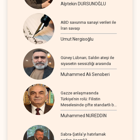
Alptekin DURSUNOĞLU
ABD savunma sanayi verileri ile
İran savaşı
Umut Nergisoğlu
Güney Lübnan; Saldırı ateşi ile
siyasetin sessizliği arasında
Muhammed Ali Senoberi
Gazze anlaşmasında
Türkiye’nin rolü: Filistin
Meselesinde çifte standartlı bir
seyir
Muhammed NUREDDİN
Sabra-Şatila’yı hatırlamak