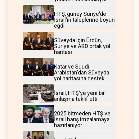
HTŞ, güney Suriye'de
İsrail'in taleplerine boyun
eğdi
Süveyda için Ürdün,
Suriye ve ABD ortak yol
haritası
Katar ve Suudi
Arabistan'dan Süveyda
yol haritasına destek
İsrail, HTŞ'ye yeni bir
anlaşma teklif etti
2025 bitmeden HTŞ ve
İsrail barış imzalamaya
hazırlanıyor