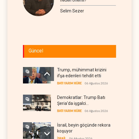
neden önemli?
Selim Sezer
Güncel
Trump, mühimmat krizini
ifşa edenleri tehdit etti
BATI YARIM KÜRE
06 Ağustos 2026
Demokratlar: Trump Batı
Şeria'da işgalci
yerleşimcilere cezasızlık
BATI YARIM KÜRE
06 Ağustos 2026
sağladı
İsrail, beyin göçünde rekora
koşuyor
İSRAİL
06 Ağustos 2026