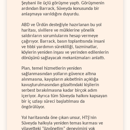
Şeybani ile üçlü görüşme yaptı. Görüşmenin
ardından Barrack, Süveyda konusunda bir
anlaşmaya varıldığını duyurdu.
ABD ve Ürdün desteğiyle hazırlanan bu yol
haritası, sivillere ve mülklerine yönelik
saldırıların sorumlularını hesap vermeye
çağırıyor. Barrack, basın toplantısında insani
ve tıbbi yardımın sürekliliği, tazminatlar,
köylerin yeniden inşası ve yerinden edilenlerin
dönüşünü sağlayacak mekanizmaları anlattı.
Plan, temel hizmetlerin yeniden
sağlanmasından yolların güvence altına
alınmasına, kayıpların akıbetinin açıklığa
kavuşturulmasından gözaltındaki kişilerin
serbest bırakılmasına kadar birçok adım
içeriyor. Ayrıca tüm Süveyda halkını kapsayan
bir iç uzlaşı süreci başlatılması da
öngörülüyor.
Yol haritasında öne çıkan unsur, HTŞ'nin
Süveyda halkıyla yeniden temas kurması ve
vilayetteki “özyönetim” deneyimini yok