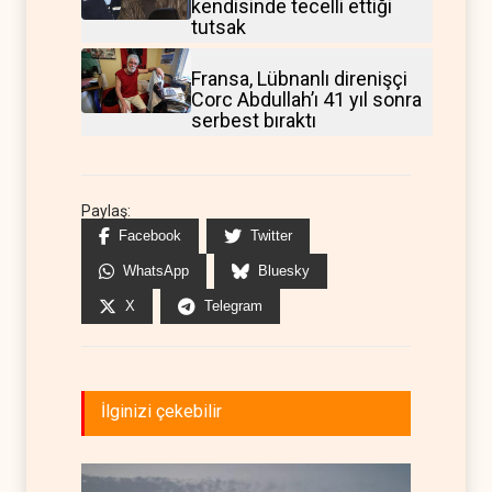
kendisinde tecelli ettiği
tutsak
Fransa, Lübnanlı direnişçi
Corc Abdullah’ı 41 yıl sonra
serbest bıraktı
Paylaş:
Facebook
Twitter
WhatsApp
Bluesky
X
Telegram
İlginizi çekebilir