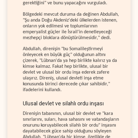
gerektiğini" ve bunu yapacağını vurguladı.
Bölgedeki mevcut duruma da değinen Abdullah,
"Şu anda Doğu Akdeniz'deki ülkelerden istenen,
onların yok edilmesi ve toplumlarının
emperyalist güçler ile İsrail'in denetleyeceği
mezhepçi bloklara dönüştürülmesidir," dedi.
Abdullah, direnişin "bu Somalileştirmeyi
önleyecek en büyük güç" olduğunun altını
çizerek, "Lübnan'da ya hep birlikte kalırız ya da
kimse kalmaz. Fakat hep birlikte, ulusal bir
devlet ve ulusal bir ordu inşa ederek zafere
ulaşırız. Direniş, ulusal devleti inşa etme
konusunda birinci derecede çıkar sahibidir,"
ifadelerini kullandı.
Ulusal devlet ve silahlı ordu inşası
Direnişin tabanının, ulusal bir devlet ve "kara
sınırlarını, suları, hava sahasını ve vatandaşların
onurunu koruyabilecek silahlı bir ordu" inşasını
dayatabilecek güce sahip olduğunu söyleyen
Abdullah, "Lübnan'da hiç kimse, özellikle de