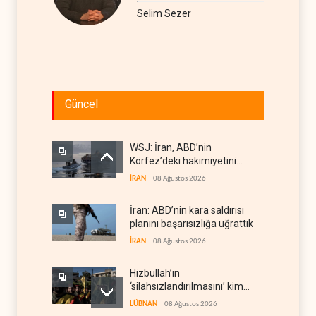
Selim Sezer
Güncel
WSJ: İran, ABD’nin
Körfez’deki hakimiyetini
sona erdiriyor
İRAN
08 Ağustos 2026
İran: ABD’nin kara saldırısı
planını başarısızlığa uğrattık
İRAN
08 Ağustos 2026
Hizbullah’ın
‘silahsızlandırılmasını’ kim
denetleyecek?
LÜBNAN
08 Ağustos 2026