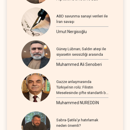
ABD savunma sanayi verileri ile
İran savaşı
Umut Nergisoğlu
Güney Lübnan; Saldırı ateşi ile
siyasetin sessizliği arasında
Muhammed Ali Senoberi
Gazze anlaşmasında
Türkiye’nin rolü: Filistin
Meselesinde çifte standartlı bir
seyir
Muhammed NUREDDİN
Sabra-Şatila’yı hatırlamak
neden önemli?