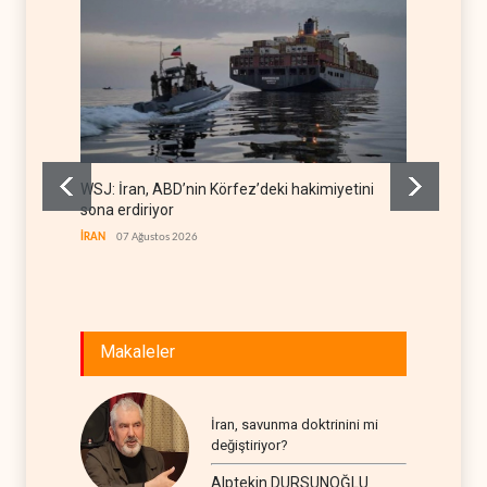
WSJ: İran, ABD’nin Körfez’deki hakimiyetini
İran: A
sona erdiriyor
uğrattı
İRAN
07 Ağustos 2026
İRAN
07
Makaleler
İran, savunma doktrinini mi
değiştiriyor?
Alptekin DURSUNOĞLU