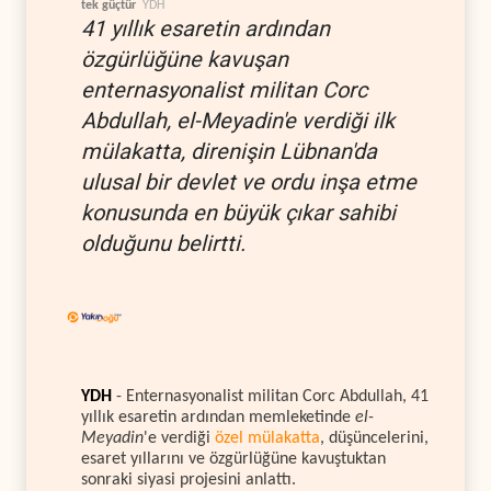
tek güçtür
YDH
41 yıllık esaretin ardından
özgürlüğüne kavuşan
enternasyonalist militan Corc
Abdullah, el-Meyadin'e verdiği ilk
mülakatta, direnişin Lübnan'da
ulusal bir devlet ve ordu inşa etme
konusunda en büyük çıkar sahibi
olduğunu belirtti.
YDH
- Enternasyonalist militan Corc Abdullah, 41
yıllık esaretin ardından memleketinde
el-
Meyadin
'e verdiği
özel mülakatta
, düşüncelerini,
esaret yıllarını ve özgürlüğüne kavuştuktan
sonraki siyasi projesini anlattı.