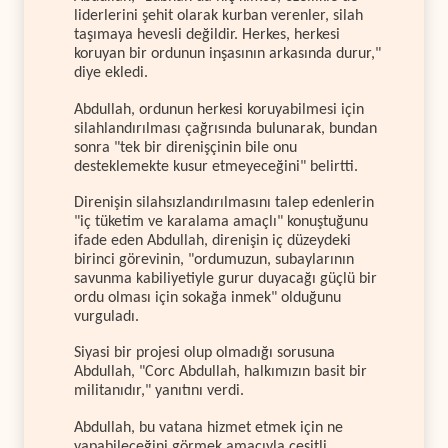
liderlerini şehit olarak kurban verenler, silah
taşımaya hevesli değildir. Herkes, herkesi
koruyan bir ordunun inşasının arkasında durur,"
diye ekledi.
Abdullah, ordunun herkesi koruyabilmesi için
silahlandırılması çağrısında bulunarak, bundan
sonra "tek bir direnişçinin bile onu
desteklemekte kusur etmeyeceğini" belirtti.
Direnişin silahsızlandırılmasını talep edenlerin
"iç tüketim ve karalama amaçlı" konuştuğunu
ifade eden Abdullah, direnişin iç düzeydeki
birinci görevinin, "ordumuzun, subaylarının
savunma kabiliyetiyle gurur duyacağı güçlü bir
ordu olması için sokağa inmek" olduğunu
vurguladı.
Siyasi bir projesi olup olmadığı sorusuna
Abdullah, "Corc Abdullah, halkımızın basit bir
militanıdır," yanıtını verdi.
Abdullah, bu vatana hizmet etmek için ne
yapabileceğini görmek amacıyla çeşitli