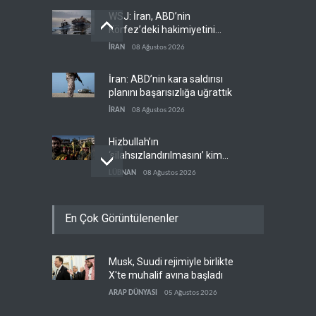
WSJ: İran, ABD’nin
Körfez’deki hakimiyetini
sona erdiriyor
İRAN
08 Ağustos 2026
İran: ABD’nin kara saldırısı
planını başarısızlığa uğrattık
İRAN
08 Ağustos 2026
Hizbullah’ın
‘silahsızlandırılmasını’ kim
denetleyecek?
LÜBNAN
08 Ağustos 2026
Bekai'den Trump’a ‘savaş
En Çok Görüntülenenler
ganimeti’ yanıtı: Önce savaşı
kazan
İRAN
08 Ağustos 2026
Musk, Suudi rejimiyle birlikte
Pentagon silah şirketlerinin
X'te muhalif avına başladı
önünü açıyor
ARAP DÜNYASI
05 Ağustos 2026
BATI YARIM KÜRE
08 Ağustos 2026