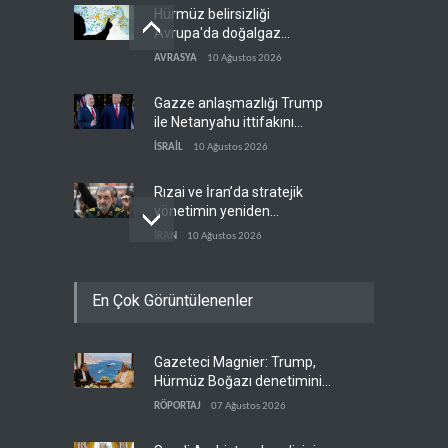
Hürmüz belirsizliği
Avrupa'da doğalgaz
fiyatlarını artırdı
AVRASYA
10 Ağustos 2026
Gazze anlaşmazlığı Trump
ile Netanyahu ittifakını
sınava tabi tutuyor
İSRAİL
10 Ağustos 2026
Rızai ve İran’da stratejik
yönetimin yeniden
yapılanması
İRAN
10 Ağustos 2026
Reşid Gannuşi açlık grevine
En Çok Görüntülenenler
başladı
ARAP DÜNYASI
10 Ağustos 2026
Gazeteci Magnier: Trump,
BBC: İsrail, arkeolojiyi işgal
Hürmüz Boğazı denetimini
silahına dönüştürüyor
doğrudan İran ve Umman'a
RÖPORTAJ
07 Ağustos 2026
FİLİSTİN
10 Ağustos 2026
teslim etti