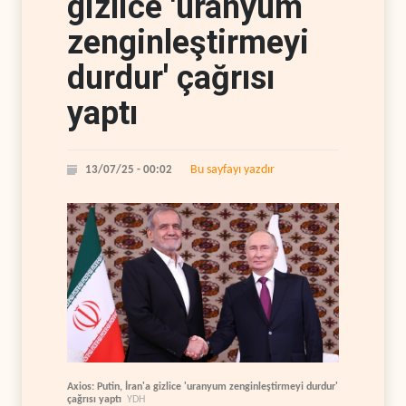
gizlice 'uranyum
zenginleştirmeyi
durdur' çağrısı
yaptı
Bu sayfayı yazdır
13/07/25 - 00:02
Axios: Putin, İran'a gizlice 'uranyum zenginleştirmeyi durdur'
çağrısı yaptı
YDH