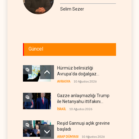
Selim Sezer
Güncel
Hürmüz belirsizliği
Avrupa'da doğalgaz
fiyatlarını artırdı
AVRASYA
10 Ağustos 2026
Gazze anlaşmazlığı Trump
ile Netanyahu ittifakını
sınava tabi tutuyor
İSRAİL
10 Ağustos 2026
Reşid Gannuşi açlık grevine
başladı
ARAP DÜNYASI
10 Ağustos 2026