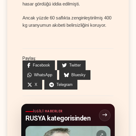
hasar gördüğü iddia edilmişti.
Ancak yüzde 60 saflıkta zenginleştirilmiş 400
kg uranyumun akıbeti belirsizliğini koruyor.
Paylaş:
Facebook
Twitter
WhatsApp
Bluesky
X
Telegram
İLGILI HABERLER
RUSYA kategorisinden
↗