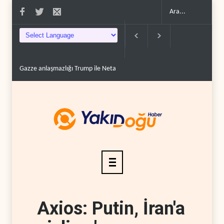
yahu ittifakını sın..
Rızai ve İran’da stratejik yönetimin yeniden yapılanma..
Axios: Putin, İran'a