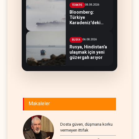
08.08.2026
TÜRKİYE
Bloomberg:
Türkiye
Karadeniz'deki
gemi trafiğini
kısıtlamaya başladı
06.08.2026
RUSYA
Rusya, Hindistan'a
ulaşmak için yeni
güzergah arıyor
Makaleler
Dosta güven, düşmana korku
vermeyen ittifak