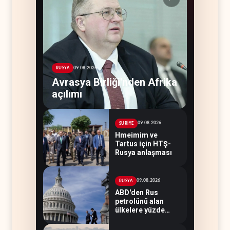
09.08.2026
RUSYA
Avrasya Birliği'nden Afrika
açılımı
09.08.2026
SURİYE
Hmeimim ve
Tartus için HTŞ-
Rusya anlaşması
09.08.2026
RUSYA
ABD'den Rus
petrolünü alan
ülkelere yüzde
100'e varan
gümrük vergisi