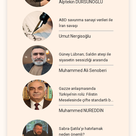
Alptekin DURSUNOĞLU
ABD savunma sanayi verileri ile
İran savaşı
Umut Nergisoğlu
Güney Lübnan; Saldırı ateşi ile
siyasetin sessizliği arasında
Muhammed Ali Senoberi
Gazze anlaşmasında
Türkiye’nin rolü: Filistin
Meselesinde çifte standartlı bir
seyir
Muhammed NUREDDİN
Sabra-Şatila’yı hatırlamak
neden önemli?