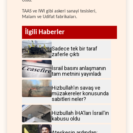
Üssü.
TAAS ve IWI gibi askeri sanayi tesisleri,
Malam ve Udifat fabrikaları.
İlgili Haberler
Sadece tek bir taraf
zaferle çıktı
İsrail basını anlaşmanın
tam metnini yayınladı
Hizbullah'ın savaş ve
müzakereler konusunda
sabitleri neler?
Hizbullah İHA'ları İsrail'in
kabusu oldu
Ateşkesin ardından: