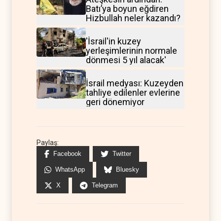
Batı’ya boyun eğdiren
Hizbullah neler kazandı?
'İsrail'in kuzey
yerleşimlerinin normale
dönmesi 5 yıl alacak'
İsrail medyası: Kuzeyden
tahliye edilenler evlerine
geri dönemiyor
Paylaş:
Facebook
Twitter
WhatsApp
Bluesky
X
Telegram