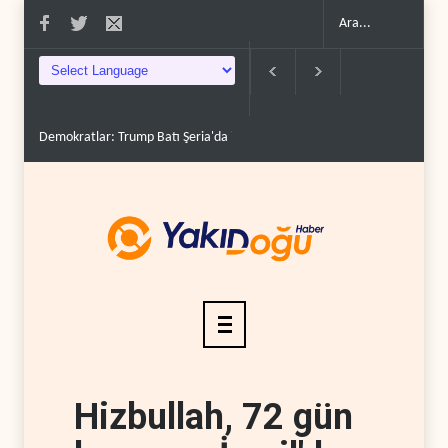
Demokratlar: Trump Batı Şeria'da işgalci yerleşimcilere ..
İsrail, beyi
Hizbullah, 72 gün