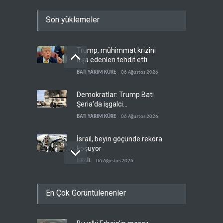
Son yüklemeler
Trump, mühimmat krizini
ifşa edenleri tehdit etti
BATI YARIM KÜRE
06 Ağustos 2026
Demokratlar: Trump Batı
Şeria'da işgalci
yerleşimcilere cezasızlık
BATI YARIM KÜRE
06 Ağustos 2026
sağladı
İsrail, beyin göçünde rekora
koşuyor
İSRAİL
06 Ağustos 2026
Kolombiya kartelleri
En Çok Görüntülenenler
Ukrayna'daki İHA
teknolojisinin peşine düştü
AVRASYA
06 Ağustos 2026