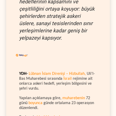
hedeflerinin kapsamını ve
çeşitliliğini ortaya koyuyor: büyük
şehirlerden stratejik askeri
üslere, sanayi tesislerinden sınır
yerleşimlerine kadar geniş bir
yelpazeyi kapsıyor.
YDH-
Lübnan İslam Direnişi – Hizbullah,
Uli'l-
Bas Muharebesi sırasında
İsrail
rejimine ait
onlarca askeri hedefi, yerleşim bölgesini ve
şehri vurdu.
Yapılan açıklamaya göre,
muharebenin
72
günü
boyunca
günde ortalama 23 operasyon
düzenlendi.