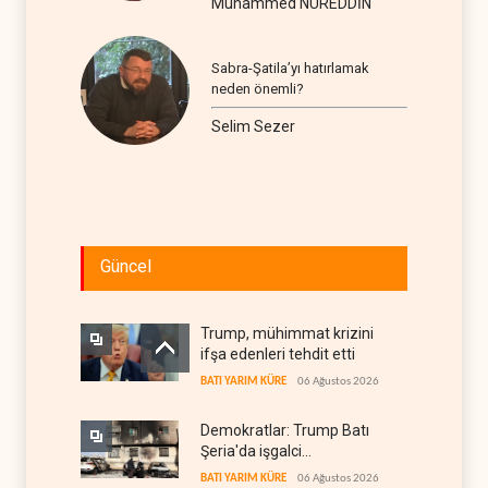
Muhammed NUREDDİN
Sabra-Şatila’yı hatırlamak
neden önemli?
Selim Sezer
Güncel
Trump, mühimmat krizini
ifşa edenleri tehdit etti
BATI YARIM KÜRE
06 Ağustos 2026
Demokratlar: Trump Batı
Şeria'da işgalci
yerleşimcilere cezasızlık
BATI YARIM KÜRE
06 Ağustos 2026