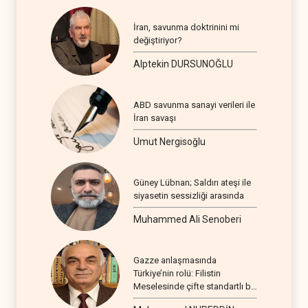
İran, savunma doktrinini mi
değiştiriyor?
Alptekin DURSUNOĞLU
ABD savunma sanayi verileri ile
İran savaşı
Umut Nergisoğlu
Güney Lübnan; Saldırı ateşi ile
siyasetin sessizliği arasında
Muhammed Ali Senoberi
Gazze anlaşmasında
Türkiye’nin rolü: Filistin
Meselesinde çifte standartlı bir
seyir