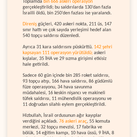
Toplamda
bin 666 askeri operasyon
gerçekleştirildi; bu saldırılarda 130’dan fazla
İsrailli öldü, bin 250’den fazlası ise yaralandı.
Direniş
güçleri, 420 askeri nokta, 211 üs, 147
sınır hattı ve çok sayıda yerleşimi hedef alan
540 topçu saldırısı düzenledi.
Ayrıca 31 kara saldırısını püskürttü.
142 şehri
kapsayan 111 operasyon yürütüldü;
askeri
kışlalar, 35 İHA ve 29 sızma girişimi etkisiz
hale getirildi.
Sadece 60 gün içinde bin 285 roket saldırısı,
93 topçu atışı, 166 hava saldırısı, 86 güdümlü
füze operasyonu, 34 hava savunma
müdahalesi, 16 keskin nişancı ve makineli
tüfek saldırısı, 11 mühendislik operasyonu ve
11 doğrudan silahlı eylem gerçekleştirildi.
Hizbullah, İsrail ordusunun ağır kayıplar
verdiğini açıkladı.
76 askeri araç
, 55 komuta
merkezi, 32 topçu mevzisi, 17 fabrika ve
bölük, 14 eğitim kampı, 10 hava üssü, 9 İHA, 8