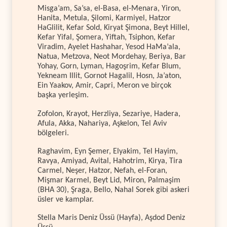
Misga’am, Sa’sa, el-Basa, el-Menara, Yiron,
Hanita, Metula, Şilomi, Karmiyel, Hatzor
HaGlilit, Kefar Sold, Kiryat Şimona, Beyt Hillel,
Kefar Yifal, Şomera, Yiftah, Tsiphon, Kefar
Viradim, Ayelet Hashahar, Yesod HaMa’ala,
Natua, Metzova, Neot Mordehay, Beriya, Bar
Yohay, Gorn, Lyman, Hagoşrim, Kefar Blum,
Yekneam Illit, Gornot Hagalil, Hosn, Ja’aton,
Ein Yaakov, Amir, Capri, Meron ve birçok
başka yerleşim.
Zofolon, Krayot, Herzliya, Sezariye, Hadera,
Afula, Akka, Nahariya, Aşkelon, Tel Aviv
bölgeleri.
Raghavim, Eyn Şemer, Elyakim, Tel Hayim,
Ravya, Amiyad, Avital, Hahotrim, Kirya, Tira
Carmel, Neşer, Hatzor, Nefah, el-Foran,
Mişmar Karmel, Beyt Lid, Miron, Palmaşim
(BHA 30), Şraga, Bello, Nahal Sorek gibi askeri
üsler ve kamplar.
Stella Maris Deniz Üssü (Hayfa), Aşdod Deniz