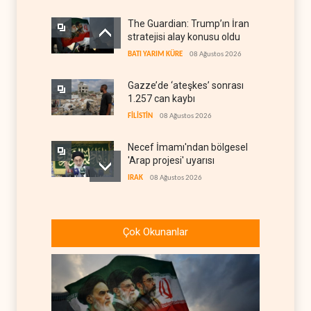
The Guardian: Trump’ın İran
stratejisi alay konusu oldu
BATI YARIM KÜRE
08 Ağustos 2026
Gazze’de ‘ateşkes’ sonrası
1.257 can kaybı
FİLİSTİN
08 Ağustos 2026
Necef İmamı'ndan bölgesel
'Arap projesi' uyarısı
IRAK
08 Ağustos 2026
ABD’nin onlarca savaş uçağı
da yetmedi: Hürmüz’de
Çok Okunanlar
gemi vuruldu
İRAN
08 Ağustos 2026
Suudi Arabistan, kendisini
savaş sonrası Körfez'e
hazırlıyor
ANALİZLER
08 Ağustos 2026