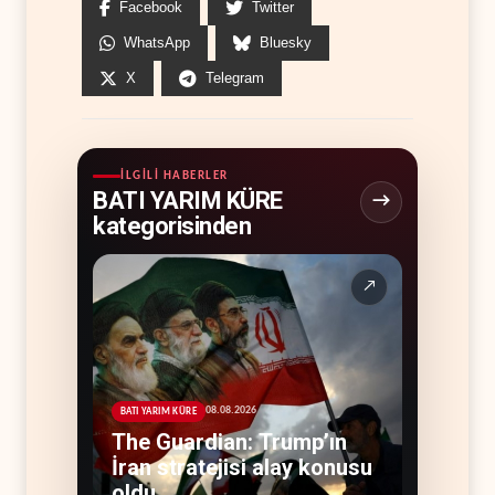
Facebook
Twitter
WhatsApp
Bluesky
X
Telegram
İLGILI HABERLER
BATI YARIM KÜRE
kategorisinden
↗
08.08.2026
BATI YARIM KÜRE
The Guardian: Trump’ın
İran stratejisi alay konusu
oldu