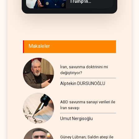
Trump'ın
hedeflerine yetmez
Makaleler
İran, savunma doktrinini mi
değiştiriyor?
Alptekin DURSUNOĞLU
ABD savunma sanayi verileri ile
İran savaşı
Umut Nergisoğlu
Güney Lübnan; Saldırı ateşi ile