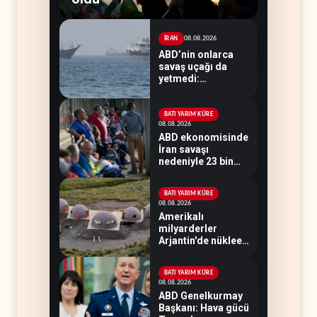
08.08.2026
İRAN
ABD’nin onlarca
savaş uçağı da
yetmedi:
Hürmüz’de gemi
vuruldu
BATI YARIM KÜRE
08.08.2026
ABD ekonomisinde
İran savaşı
nedeniyle 23 bin
istihdam kaybı
yaşandı
BATI YARIM KÜRE
08.08.2026
Amerikalı
milyarderler
Arjantin'de nükleer
savaş sığınağı inşa
ediyor
BATI YARIM KÜRE
08.08.2026
ABD Genelkurmay
Başkanı: Hava gücü