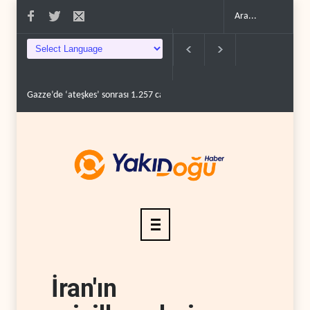
Gazze’de ‘ateşkes’ sonrası 1.257 can kaybı..
ABD’nin onlarca savaş uça
İran'ın