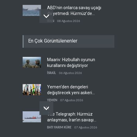
ABD’nin onlarca savaş uçağı
da yetmedi: Hürmüz’de
gemi vuruldu
İRAN
08 Ağustos 2026
Necef İmamı'ndan bölgesel
En Çok Görüntülenenler
'Arap projesi' uyarısı
IRAK
08 Ağustos 2026
Maariv: Hizbullah oyunun
Mossad’ın İran'a karşı Kürt
kurallarını değiştiriyor
planı neden çöktü?
İSRAİL
06 Ağustos 2026
İSRAİL
08 Ağustos 2026
Yemen’den dengeleri
değiştirecek yeni askeri
denklem
YEMEN
07 Ağustos 2026
The Telegraph: Hürmüz
anlaşması, İran’ın savaşı
kazandığını gösteriyor
BATI YARIM KÜRE
07 Ağustos 2026