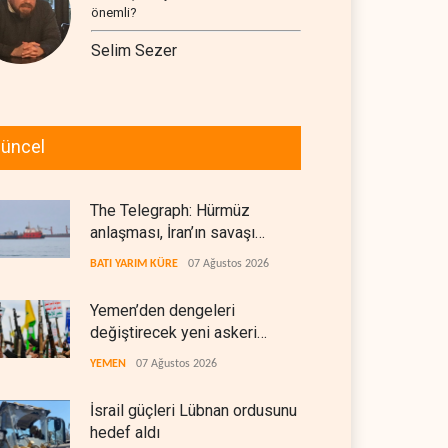
önemli?
Selim Sezer
üncel
The Telegraph: Hürmüz
anlaşması, İran’ın savaşı
kazandığını gösteriyor
BATI YARIM KÜRE
07 Ağustos 2026
Yemen’den dengeleri
değiştirecek yeni askeri
denklem
YEMEN
07 Ağustos 2026
İsrail güçleri Lübnan ordusunu
hedef aldı