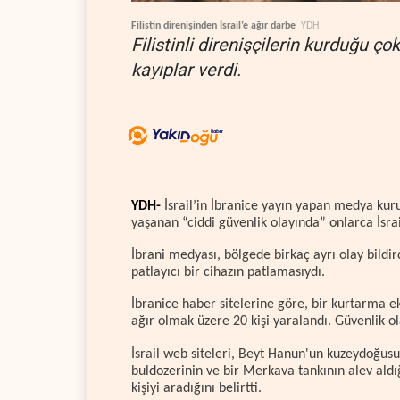
Filistin direnişinden İsrail’e ağır darbe
YDH
Filistinli direnişçilerin kurduğu ç
kayıplar verdi.
YDH-
İsrail’in İbranice yayın yapan medya kuru
yaşanan “ciddi güvenlik olayında” onlarca İsrai
İbrani medyası, bölgede birkaç ayrı olay bildird
patlayıcı bir cihazın patlamasıydı.
İbranice haber sitelerine göre, bir kurtarma ek
ağır olmak üzere 20 kişi yaralandı. Güvenlik o
İsrail web siteleri, Beyt Hanun'un kuzeydoğusun
buldozerinin ve bir Merkava tankının alev aldığ
kişiyi aradığını belirtti.