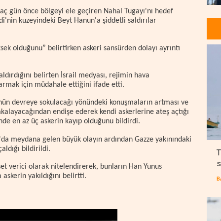
birkaç gün önce bölgeyi ele geçiren Nahal Tugayı'nı hedef
di'nin kuzeyindeki Beyt Hanun'a şiddetli saldırılar
ksek olduğunu” belirtirken askeri sansürden dolayı ayrıntı
saldırdığını belirten İsrail medyası, rejimin hava
armak için müdahale ettiğini ifade etti.
'nün devreye sokulacağı yönündeki konuşmaların artması ve
yakalayacağından endişe ederek kendi askerlerine ateş açtığı
nde en az üç askerin kayıp olduğunu bildirdi.
'da meydana gelen büyük olayın ardından Gazze yakınındaki
aldığı bildirildi.
T
s
et verici olarak nitelendirerek, bunların Han Yunus
askerin yakıldığını belirtti.
B