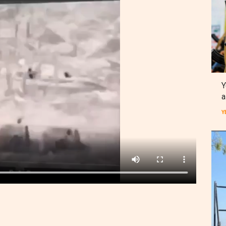
Y
a
Y