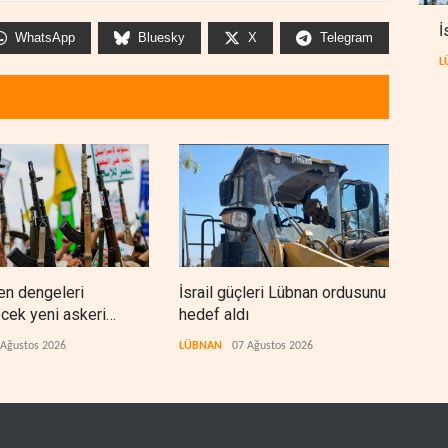
İ
WhatsApp
Bluesky
X
Telegram
L
en dengeleri
İsrail güçleri Lübnan ordusunu
Fore
ecek yeni askeri
hedef aldı
Orta
 Ağustos 2026
LÜBNAN
07 Ağustos 2026
BATI