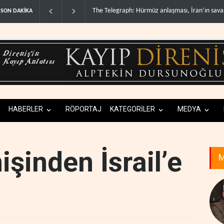
h: Hürmüz anlaşması, İran’ın savaşı ka..
Yemen’den dengeleri değiştirecek ye
SON DAKİKA
HABERLER
RÖPORTAJ
KATEGORİLER
MEDYA
nişinden İsrail’e
M