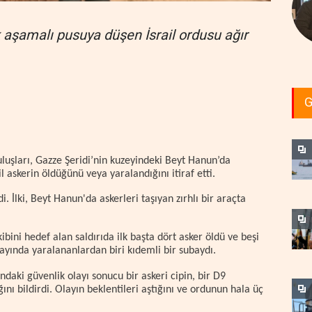
ok aşamalı pusuya düşen İsrail ordusu ağır
G
luşları, Gazze Şeridi’nin kuzeyindeki Beyt Hanun’da
l askerin öldüğünü veya yaralandığını itiraf etti.
i. İlki, Beyt Hanun'da askerleri taşıyan zırhlı bir araçta
ibini hedef alan saldırıda ilk başta dört asker öldü ve beşi
layında yaralananlardan biri kıdemli bir subaydı.
daki güvenlik olayı sonucu bir askeri cipin, bir D9
ını bildirdi. Olayın beklentileri aştığını ve ordunun hala üç