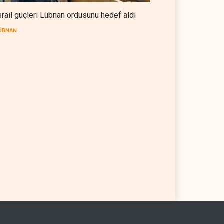
srail güçleri Lübnan ordusunu hedef aldı
ÜBNAN
ign Affairs: ABD
Suudi Arabistan, Türkiye ve
doğu'dan elini çekmeli
Pakistan ortak savunma
anlaşması imzaladı
 YARIM KÜRE
07 Ağustos 2026
ARAP DÜNYASI
07 Ağustos 2026