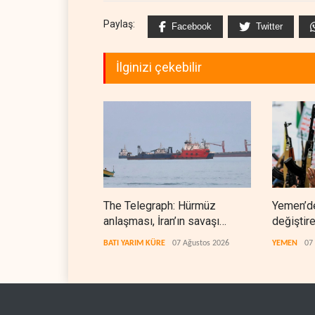
Paylaş:
Facebook
Twitter
İlginizi çekebilir
The Telegraph: Hürmüz
Yemen’d
anlaşması, İran’ın savaşı
değiştir
kazandığını gösteriyor
denklem
BATI YARIM KÜRE
07 Ağustos 2026
YEMEN
07