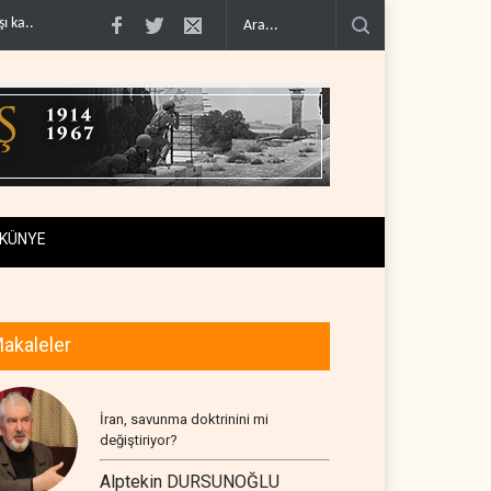
ni askeri denklem..
İsrail güçleri Lübnan ordusunu hedef aldı..
Foreign Affa
KÜNYE
akaleler
İran, savunma doktrinini mi
değiştiriyor?
Alptekin DURSUNOĞLU