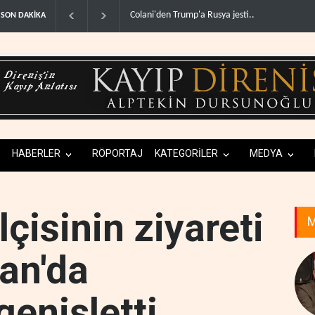
olani'den Trump'a Rusya jesti..
İsrail basınından terörist yerleşimcilere destek i
SON DAKİKA
HABERLER
RÖPORTAJ
KATEGORİLER
MEDYA
lçisinin ziyareti
M
an'da
 genişletti