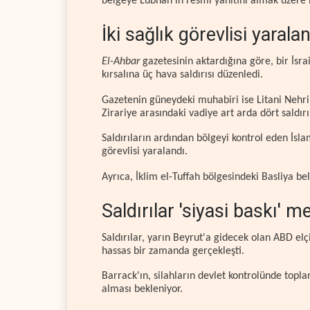
belgeye Lübnan'ın resmi yanıtını almak üzere 
İki sağlık görevlisi yarala
El-Ahbar
gazetesinin aktardığına göre, bir İsrai
kırsalına üç hava saldırısı düzenledi.
Gazetenin güneydeki muhabiri ise Litani Nehri'n
Zirariye arasındaki vadiye art arda dört saldırı 
Saldırıların ardından bölgeyi kontrol eden İsla
görevlisi yaralandı.
Ayrıca, İklim el-Tuffah bölgesindeki Basliya beld
Saldırılar 'siyasi baskı' m
Saldırılar, yarın Beyrut'a gidecek olan ABD elç
hassas bir zamanda gerçekleşti.
Barrack'ın, silahların devlet kontrolünde top
alması bekleniyor.