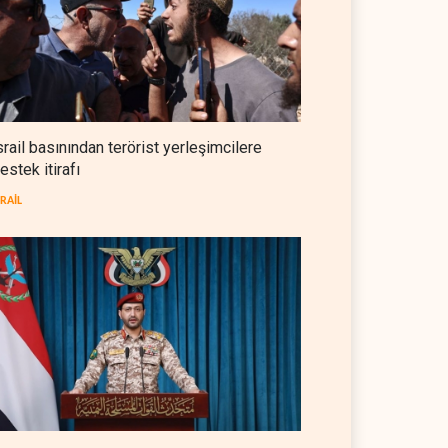
NYT: Washington, İran'ı yine
okuyamadı
BATI YARIM KÜRE
05 Ağustos 2026
İsrailli istihbaratçı: ABD'nin
mühimmatının bittiği iddiası
srail basınından terörist yerleşimcilere
bir iç kavga
estek itirafı
İSRAİL
05 Ağustos 2026
SRAİL
CNN: Stokların erimesi ABD'yi
İran karşısında 'zor kararlara'
sevk ediyor
BATI YARIM KÜRE
05 Ağustos 2026