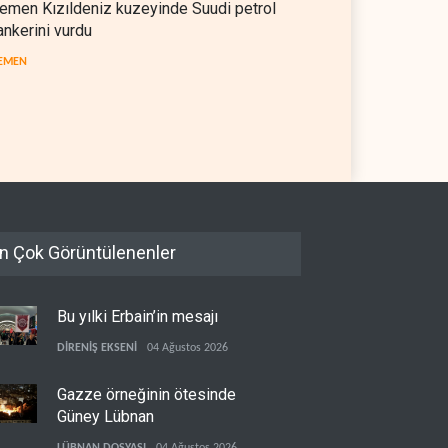
emen Kızıldeniz kuzeyinde Suudi petrol
ankerini vurdu
EMEN
il askerlerinin Lübnan'daki
Hürmüz ve Babülmendep
 oteli yağmaladığı ortaya
boğazlarında gemi trafiği
durağan seyrini koruyor
L
05 Ağustos 2026
İRAN
05 Ağustos 2026
n Çok Görüntülenenler
Bu yılki Erbain’in mesajı
DİRENİŞ EKSENİ
04 Ağustos 2026
Gazze örneğinin ötesinde
Güney Lübnan
LÜBNAN DOSYASI
04 Ağustos 2026