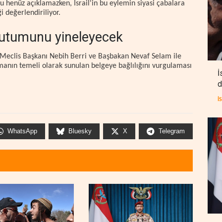
u henüz açıklamazken, İsrail'in bu eylemin siyasi çabalara
i değerlendiriliyor.
tutumunu yineleyecek
Meclis Başkanı Nebih Berri ve Başbakan Nevaf Selam ile
nın temeli olarak sunulan belgeye bağlılığını vurgulaması
İ
d
İ
WhatsApp
Bluesky
X
Telegram