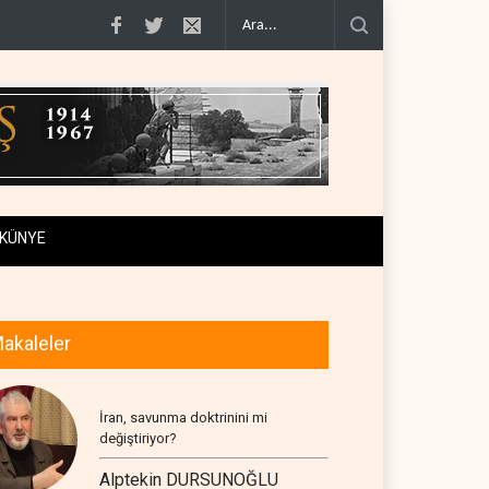
tiraf..
Yemen Kızıldeniz kuzeyinde Suudi petrol tankerini vurdu..
İsrail ask
KÜNYE
akaleler
İran, savunma doktrinini mi
değiştiriyor?
Alptekin DURSUNOĞLU