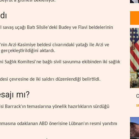
Beyrut'a gitmesi bekleniyor.
ndı
l savaş uçağı Batı Silsile'deki Budey ve Flavi beldelerinin
in Arzi-Kasimiye beldesi civarındaki yatağı ile Arzi ve
gerçekleştirildiğini aktardı.
mi Sağlık Komitesi'ne bağlı sivil savunma ekibinden iki sağlık
esi çevresine de iki saldırı düzenlendiği belirtildi.
esajı mı?
C
S
isi Barrack'ın temaslarına yönelik hazırlıkların sürdüğü
lanmasına odaklanan ABD önerisine Lübnan'ın resmi yanıtını