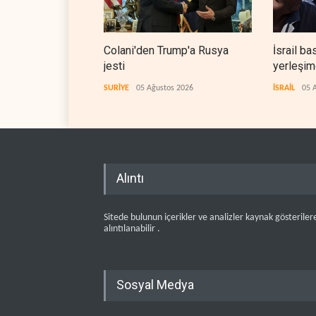
Colani'den Trump'a Rusya
İsrail ba
jesti
yerleşimc
SURİYE
05 Ağustos 2026
İSRAİL
05 
Alıntı
Sitede bulunun içerikler ve analizler kaynak gösteriler
alıntılanabilir .
Sosyal Medya