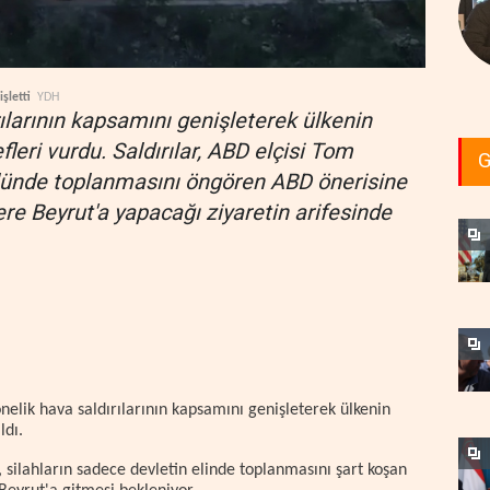
işletti
YDH
rılarının kapsamını genişleterek ülkenin
leri vurdu. Saldırılar, ABD elçisi Tom
G
rolünde toplanmasını öngören ABD önerisine
re Beyrut'a yapacağı ziyaretin arifesinde
nelik hava saldırılarının kapsamını genişleterek ülkenin
ldı.
 silahların sadece devletin elinde toplanmasını şart koşan