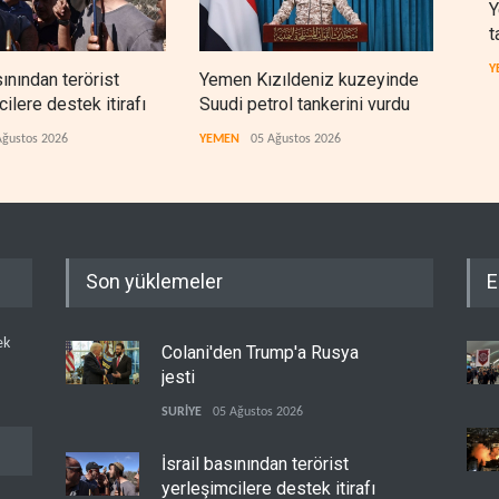
Y
t
Y
sınından terörist
Yemen Kızıldeniz kuzeyinde
İsra
ilere destek itirafı
Suudi petrol tankerini vurdu
lüks
çıktı
Ağustos 2026
YEMEN
05 Ağustos 2026
İSRAİ
Son yüklemeler
E
ek
Colani'den Trump'a Rusya
jesti
SURİYE
05 Ağustos 2026
İsrail basınından terörist
yerleşimcilere destek itirafı