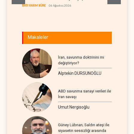
geçiş k
BATI YARIM KÜRE
06 Ağustos 2026
İRAN
06
Makaleler
İran, savunma doktrinini mi
değiştiriyor?
Alptekin DURSUNOĞLU
ABD savunma sanayi verileri ile
İran savaşı
Umut Nergisoğlu
Güney Lübnan; Saldırı ateşi ile
siyasetin sessizliği arasında