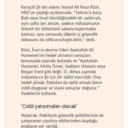
Karaçili Şii din adamı Seyyid Ali Raza Rizvi,
MEE'ye yaptığı açıklamada, "Tahran'a karşı
Batı veya İsrail öncülüğündeki bir saldırıyla
aynı safta yer almak, sadece nüfusumuzun
önemli bir bölümünü yabancılaştırmakla
kalmaz, aynı zamanda ülkenin iç güvenlik
dokusunu da istikrarsızlaştırabilir," dedi..
Rizvi, İran'ın devrim lideri Ayetullah Ali
Hamenei'nin hedef almanın sonuçları
konusunda uyarıda bulundu ve "Ayetullah
Hamenei, Molla Ömer, Saddam Hüseyin veya
Beşşar Esed gibi değil. O, dünya çapında
milyonlarca Şii için bir taklit merciidir. Onu
hedef almak, Pakistan da dahil olmak üzere
ciddi duygusal ve siyasi sonuçlar doğurur,"
ifadelerini kullandı.
'Ciddi yansımaları olacak'
Haberde, Pakistanlı güvenlik yetkililerinin de
çatışmanın yayılma etkilerinden duyduğu
endişeye yer verildi.