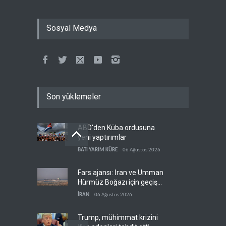
Sosyal Medya
Son yüklemeler
ABD'den Küba ordusuna
yeni yaptırımlar
BATI YARIM KÜRE
06 Ağustos 2026
Fars ajansı: İran ve Umman
Hürmüz Boğazı için geçiş
koridorlarında anlaştı
İRAN
06 Ağustos 2026
Trump, mühimmat krizini