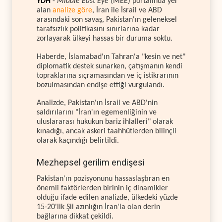
YDH
-
Middle East Eye
(MEE) portalında yer
alan
analize göre
, İran ile İsrail ve ABD
arasındaki son savaş, Pakistan'ın geleneksel
tarafsızlık politikasını sınırlarına kadar
zorlayarak ülkeyi hassas bir duruma soktu.
Haberde, İslamabad'ın Tahran'a "kesin ve net"
diplomatik destek sunarken, çatışmanın kendi
topraklarına sıçramasından ve iç istikrarının
bozulmasından endişe ettiği vurgulandı.
Analizde, Pakistan'ın İsrail ve ABD'nin
saldırılarını "İran'ın egemenliğinin ve
uluslararası hukukun bariz ihlalleri" olarak
kınadığı, ancak askeri taahhütlerden bilinçli
olarak kaçındığı belirtildi.
Mezhepsel gerilim endişesi
Pakistan'ın pozisyonunu hassaslaştıran en
önemli faktörlerden birinin iç dinamikler
olduğu ifade edilen analizde, ülkedeki yüzde
15-20'lik Şii azınlığın İran'la olan derin
bağlarına dikkat çekildi.