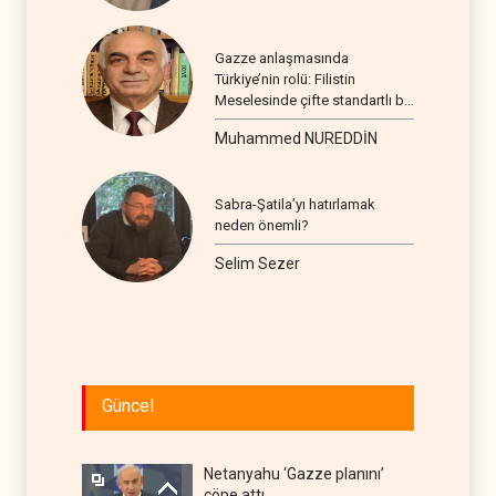
Gazze anlaşmasında
Türkiye’nin rolü: Filistin
Meselesinde çifte standartlı bir
seyir
Muhammed NUREDDİN
Sabra-Şatila’yı hatırlamak
neden önemli?
Selim Sezer
Güncel
Netanyahu ‘Gazze planını’
çöpe attı