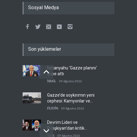
Sosyal Medya
Son yüklemeler
Netanyahu ‘Gazze planını’
çöpe attı
İSRAİL
09 Ağustos 2026
Gazze’de soykırımın yeni
cephesi: Kamyonlar ve
sürücüler de hedefte
FİLİSTİN
09 Ağustos 2026
Devrim Lideri ve
Pizişkiyan’dan kritik
görüşme
İRAN
09 Ağustos 2026