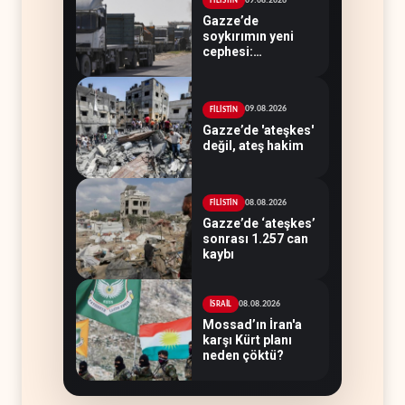
09.08.2026
FİLİSTİN
Gazze’de
soykırımın yeni
cephesi:
Kamyonlar ve
sürücüler de
hedefte
09.08.2026
FİLİSTİN
Gazze’de 'ateşkes'
değil, ateş hakim
08.08.2026
FİLİSTİN
Gazze’de ‘ateşkes’
sonrası 1.257 can
kaybı
08.08.2026
İSRAİL
Mossad’ın İran'a
karşı Kürt planı
neden çöktü?