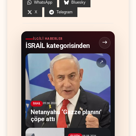
WhatsApp
Bluesky
X
Telegram
İLGILI HABERLER
İSRAİL kategorisinden
↗
09.08.2026
İSRAİL
Netanyahu ‘Gazze planını’
çöpe attı