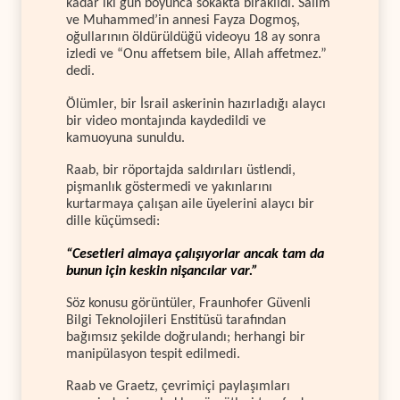
kadar iki gün boyunca sokakta bırakıldı. Salim
ve Muhammed’in annesi Fayza Dogmoş,
oğullarının öldürüldüğü videoyu 18 ay sonra
izledi ve “Onu affetsem bile, Allah affetmez.”
dedi.
Ölümler, bir İsrail askerinin hazırladığı alaycı
bir video montajında kaydedildi ve
kamuoyuna sunuldu.
Raab, bir röportajda saldırıları üstlendi,
pişmanlık göstermedi ve yakınlarını
kurtarmaya çalışan aile üyelerini alaycı bir
dille küçümsedi:
“Cesetleri almaya çalışıyorlar ancak tam da
bunun için keskin nişancılar var.”
Söz konusu görüntüler, Fraunhofer Güvenli
Bilgi Teknolojileri Enstitüsü tarafından
bağımsız şekilde doğrulandı; herhangi bir
manipülasyon tespit edilmedi.
Raab ve Graetz, çevrimiçi paylaşımları