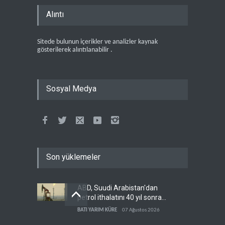
Alıntı
Sitede bulunun içerikler ve analizler kaynak
gösterilerek alıntılanabilir .
Sosyal Medya
Son yüklemeler
ABD, Suudi Arabistan'dan
petrol ithalatını 40 yıl sonra
ilk kez durdurdu
BATI YARIM KÜRE
07 Ağustos 2026