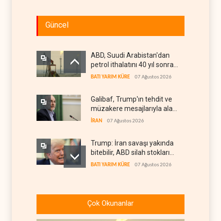
Güncel
ABD, Suudi Arabistan'dan
petrol ithalatını 40 yıl sonra
ilk kez durdurdu
BATI YARIM KÜRE
07 Ağustos 2026
Galibaf, Trump'ın tehdit ve
müzakere mesajlarıyla alay
etti
İRAN
07 Ağustos 2026
Trump: İran savaşı yakında
bitebilir, ABD silah stokları
zorlanıyor
BATI YARIM KÜRE
07 Ağustos 2026
İsrail ordusunda helikopter
krizi
Çok Okunanlar
İSRAİL
07 Ağustos 2026