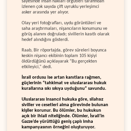
sayesinde insan hakları örgütleri tarafından
izlenen çok sayıda çift uyruklu yerleşimci
asker arasında yer alıyor.
Olay yeri fotoğrafları, uydu görüntüleri ve
saha araştırmaları, nişancıların konumunu ve
görüş alanını doğruladı; sivillerin kasıtlı olarak
hedef alındığını gösterdi.
Raab, Bir röportajda, görev süreleri boyunca
keskin nişancı ekibinin toplam 105 kişiyi
öldürdüğünü açıklayarak “Bu gerçekten
etkileyici,” dedi.
İsrail ordusu ise artan kanıtlara rağmen,
güçlerinin “tahkimat ve uluslararası hukuk
kurallarına sıkı sıkıya uyduğunu” savundu.
Uluslararası insancıl hukuka göre, silahsız
siviller ve cesetleri alma görevinde bulunan
kişiler korunur. Bu ölümler, bu hukukun
açık bir ihlali niteliğinde. Ölümler, İsrail’in
Gazze’de yürüttüğü geniş çaplı imha
kampanyasının örneğini oluşturuyor.