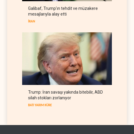
Hürmüz krizi ABD'nin petrol
Galibaf, Trump'ın tehdit ve müzakere
rezervlerini son 45 yılın
mesajlarıyla alay etti
dibine indirdi
BATI YARIM KÜRE
07 Ağustos 2026
İRAN
Trump: İran savaşı yakında bitebilir, ABD
silah stokları zorlanıyor
BATI YARIM KÜRE