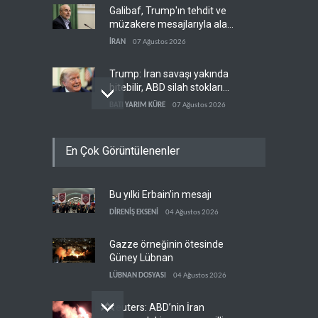
Galibaf, Trump'ın tehdit ve
müzakere mesajlarıyla alay
etti
İRAN
07 Ağustos 2026
Trump: İran savaşı yakında
bitebilir, ABD silah stokları
zorlanıyor
BATI YARIM KÜRE
07 Ağustos 2026
Gazze'nin yeniden inşası
En Çok Görüntülenenler
yerine askeri üs projesi
FİLİSTİN
07 Ağustos 2026
Bu yılki Erbain’in mesajı
İsrail ordusunda helikopter
krizi
DİRENİŞ EKSENİ
04 Ağustos 2026
İSRAİL
07 Ağustos 2026
Gazze örneğinin ötesinde
Güney Lübnan
LÜBNAN DOSYASI
04 Ağustos 2026
Reuters: ABD’nin İran