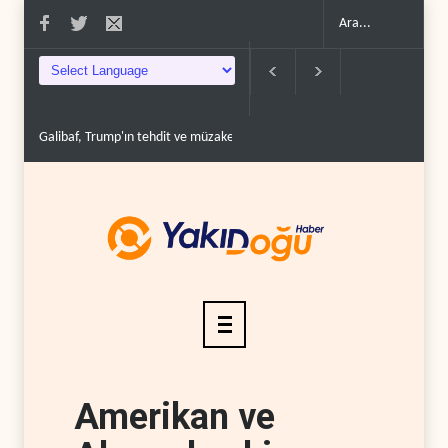
Galibaf, Trump'ın tehdit ve müzakere mesajlarıyla alay et..
Trump: İran
Amerikan ve