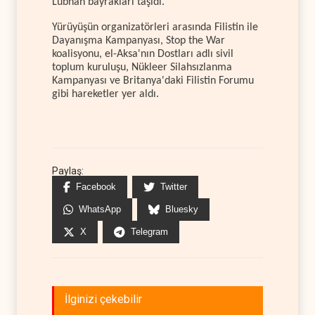
Lübnan bayrakları taşıdı.
Yürüyüşün organizatörleri arasında Filistin ile
Dayanışma Kampanyası, Stop the War
koalisyonu, el-Aksa'nın Dostları adlı sivil
toplum kuruluşu, Nükleer Silahsızlanma
Kampanyası ve Britanya'daki Filistin Forumu
gibi hareketler yer aldı.
Paylaş:
Facebook
Twitter
WhatsApp
Bluesky
X
Telegram
İlginizi çekebilir