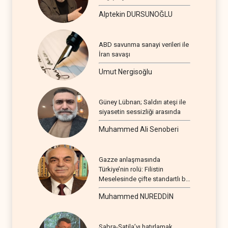
Alptekin DURSUNOĞLU
ABD savunma sanayi verileri ile
İran savaşı
Umut Nergisoğlu
Güney Lübnan; Saldırı ateşi ile
siyasetin sessizliği arasında
Muhammed Ali Senoberi
Gazze anlaşmasında
Türkiye’nin rolü: Filistin
Meselesinde çifte standartlı bir
seyir
Muhammed NUREDDİN
Sabra-Şatila’yı hatırlamak