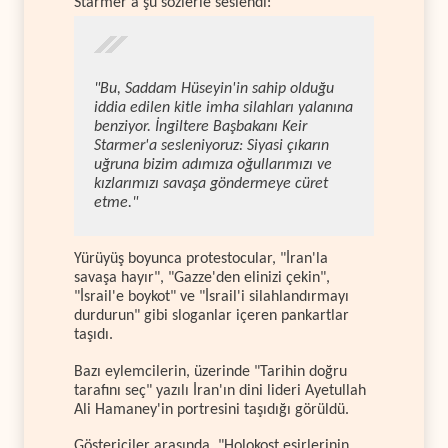
Starmer'a şu sözlerle seslendi:
"Bu, Saddam Hüseyin'in sahip olduğu
iddia edilen kitle imha silahları yalanına
benziyor. İngiltere Başbakanı Keir
Starmer'a sesleniyoruz: Siyasi çıkarın
uğruna bizim adımıza oğullarımızı ve
kızlarımızı savaşa göndermeye cüret
etme."
Yürüyüş boyunca protestocular, "İran'la
savaşa hayır", "Gazze'den elinizi çekin",
"İsrail'e boykot" ve "İsrail'i silahlandırmayı
durdurun" gibi sloganlar içeren pankartlar
taşıdı.
Bazı eylemcilerin, üzerinde "Tarihin doğru
tarafını seç" yazılı İran'ın dini lideri Ayetullah
Ali Hamaney'in portresini taşıdığı görüldü.
Göstericiler arasında, "Holokost esirlerinin