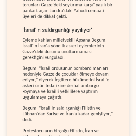
torunları Gazze'deki soykırıma karşı" yazılı bir
pankart açan Londra'daki Yahudi cemaati
üyeleri de dikkat çekti.
'İsrail'in saldırganlığı yayılıyor'
Eyleme katılan milletvekili Apsana Begum,
İsrail'in İran'a yönelik askeri eylemlerinin
Gazze'deki durumu unutturmaması
gerektiğini vurguladı.
Begum, "İsrail ordusunun bombardımanları
nedeniyle Gazze'de çocuklar ölmeye devam
ediyor," diyerek İngiltere hükümetini İsrail'e
askeri ürün tedarikine derhal ambargo
koymaya ve İsrailli yetkililere yaptırım
uygulamaya çağırdı.
Begum, "İsrail'in saldırganlığı Filistin ve
Lübnan'dan Suriye ve İran'a kadar genişliyor,"
dedi.
Protestocuların birçoğu Filistin, İran ve