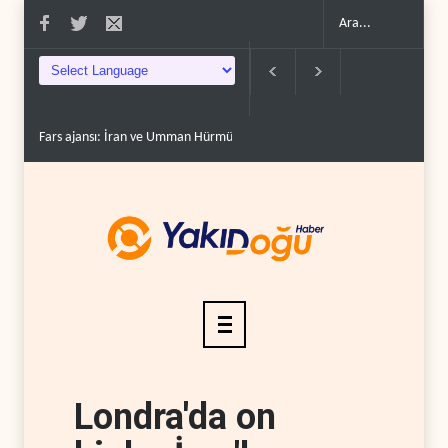
Fars ajansı: İran ve Umman Hürmüz Boğazı için geçiş..
Trump, mühimmat
Londra'da on