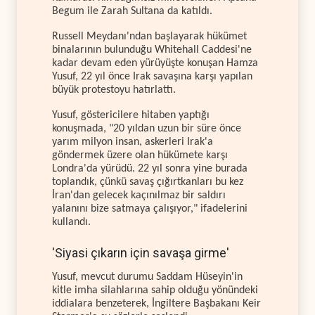
Begum ile Zarah Sultana da katıldı.
Russell Meydanı'ndan başlayarak hükümet
binalarının bulunduğu Whitehall Caddesi'ne
kadar devam eden yürüyüşte konuşan Hamza
Yusuf, 22 yıl önce Irak savaşına karşı yapılan
büyük protestoyu hatırlattı.
Yusuf, göstericilere hitaben yaptığı
konuşmada, "20 yıldan uzun bir süre önce
yarım milyon insan, askerleri Irak'a
göndermek üzere olan hükümete karşı
Londra'da yürüdü. 22 yıl sonra yine burada
toplandık, çünkü savaş çığırtkanları bu kez
İran'dan gelecek kaçınılmaz bir saldırı
yalanını bize satmaya çalışıyor," ifadelerini
kullandı.
'Siyasi çıkarın için savaşa girme'
Yusuf, mevcut durumu Saddam Hüseyin'in
kitle imha silahlarına sahip olduğu yönündeki
iddialara benzeterek, İngiltere Başbakanı Keir