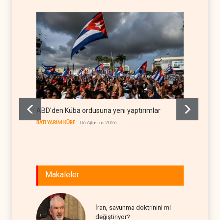
ABD'den Küba ordusuna yeni yaptırımlar
Fars a
geçiş k
BATI YARIM KÜRE
06 Ağustos 2026
İRAN
06
Makaleler
İran, savunma doktrinini mi
değiştiriyor?