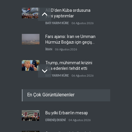
ABD'den Küba ordusuna
yeni yaptırımlar
BATI YARIM KÜRE
06 Ağustos 2026
Fars ajansı: İran ve Umman
Hürmüz Boğazı için geçiş
koridorlarında anlaştı
İRAN
06 Ağustos 2026
Trump, mühimmat krizini
ifşa edenleri tehdit etti
BATI YARIM KÜRE
06 Ağustos 2026
Demokratlar: Trump Batı
En Çok Görüntülenenler
Şeria'da işgalci
yerleşimcilere cezasızlık
BATI YARIM KÜRE
06 Ağustos 2026
sağladı
Bu yılki Erbain’in mesajı
İsrail, beyin göçünde rekora
koşuyor
DİRENİŞ EKSENİ
04 Ağustos 2026
İSRAİL
06 Ağustos 2026