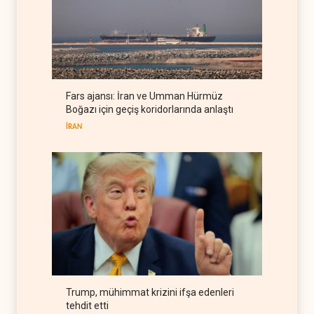
dönüştürüyor
İSRAİL
06 Ağustos 2026
Colani, Hizbullah ile silah
bırakma diyaloğu için kanal
arıyor
LÜBNAN
06 Ağustos 2026
Fars ajansı: İran ve Umman Hürmüz
BM yetkilisinden İsrail'e gizli
Boğazı için geçiş koridorlarında anlaştı
belge akışı
İRAN
BATI YARIM KÜRE
06 Ağustos 2026
Trump, mühimmat krizini ifşa edenleri
tehdit etti