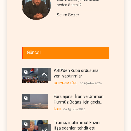
neden önemli?
Selim Sezer
Güncel
ABD'den Küba ordusuna
yeni yaptırımlar
BATI YARIM KÜRE
06 Ağustos 2026
Fars ajansı: İran ve Umman
Hürmüz Boğazı için geçiş
koridorlarında anlaştı
İRAN
06 Ağustos 2026
Trump, mühimmat krizini
ifşa edenleri tehdit etti