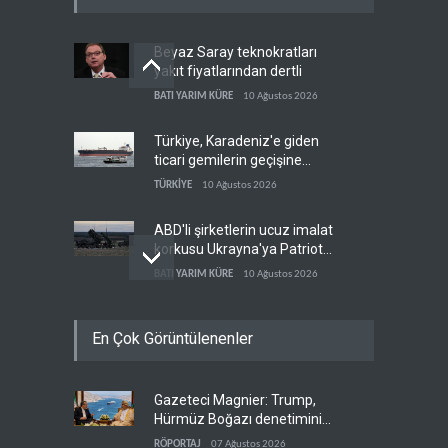
Beyaz Saray teknokratları
yakıt fiyatlarından dertli
BATI YARIM KÜRE
10 Ağustos 2026
Türkiye, Karadeniz'e giden
ticari gemilerin geçişine
yeniden izin verdi
TÜRKİYE
10 Ağustos 2026
ABD'li şirketlerin ucuz imalat
korkusu Ukrayna'ya Patriot
iznini engelledi
BATI YARIM KÜRE
10 Ağustos 2026
İran, Hürmüz hamlesiyle
En Çok Görüntülenenler
denklemi değiştirdi
İRAN
10 Ağustos 2026
Gazeteci Magnier: Trump,
Senatör Murphy: İsrail’in
Hürmüz Boğazı denetimini
adımları ABD’nin güvenlik
doğrudan İran ve Umman'a
hedefleriyle çelişiyor
RÖPORTAJ
07 Ağustos 2026