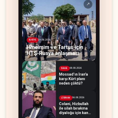
↗
09.08.2026
SURİYE
Hmeimim ve Tartus için
HTŞ-Rusya anlaşması
08.08.2026
İSRAİL
Mossad’ın İran'a
karşı Kürt planı
neden çöktü?
06.08.2026
LÜBNAN
Colani, Hizbullah
ile silah bırakma
diyaloğu için kanal
arıyor