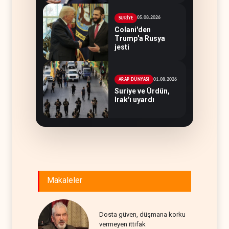
05.08.2026
SURİYE
Colani'den
Trump'a Rusya
jesti
01.08.2026
ARAP DÜNYASI
Suriye ve Ürdün,
Irak'ı uyardı
Makaleler
Dosta güven, düşmana korku
vermeyen ittifak