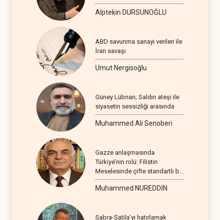
Alptekin DURSUNOĞLU
ABD savunma sanayi verileri ile
İran savaşı
Umut Nergisoğlu
Güney Lübnan; Saldırı ateşi ile
siyasetin sessizliği arasında
Muhammed Ali Senoberi
Gazze anlaşmasında
Türkiye’nin rolü: Filistin
Meselesinde çifte standartlı bir
seyir
Muhammed NUREDDİN
Sabra-Şatila’yı hatırlamak