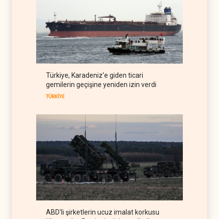
şartında ısrarlı
IRAK
10 Ağustos 2026
Yemen ordusu Suudi
güçlerinin Muha'daki askeri
depolarını vurdu
YEMEN
10 Ağustos 2026
Nüceba Hareketi: ABD'nin
Türkiye, Karadeniz'e giden ticari
Irak petrolü üzerindeki
gemilerin geçişine yeniden izin verdi
hakimiyeti bitmeli
IRAK
10 Ağustos 2026
TÜRKİYE
ABD'li şirketlerin ucuz imalat korkusu