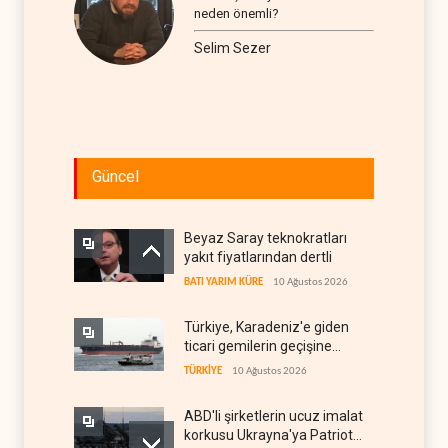
neden önemli?
Selim Sezer
Güncel
Beyaz Saray teknokratları
yakıt fiyatlarından dertli
BATI YARIM KÜRE
10 Ağustos 2026
Türkiye, Karadeniz'e giden
ticari gemilerin geçişine
yeniden izin verdi
TÜRKİYE
10 Ağustos 2026
ABD'li şirketlerin ucuz imalat
korkusu Ukrayna'ya Patriot