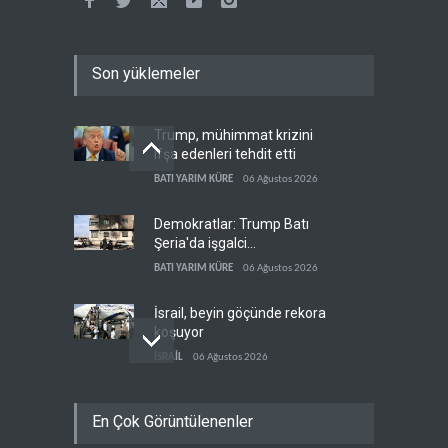
Son yüklemeler
Trump, mühimmat krizini
ifşa edenleri tehdit etti
BATI YARIM KÜRE
06 Ağustos 2026
Demokratlar: Trump Batı
Şeria'da işgalci
yerleşimcilere cezasızlık
BATI YARIM KÜRE
06 Ağustos 2026
sağladı
İsrail, beyin göçünde rekora
koşuyor
İSRAİL
06 Ağustos 2026
Kolombiya kartelleri
En Çok Görüntülenenler
Ukrayna'daki İHA
teknolojisinin peşine düştü
AVRASYA
06 Ağustos 2026