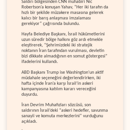
Saldırı bölgesinden CNN muhabiri Nic
Robertson’a konuşan Yahav, “Her iki tarafın da
hızlı bir şekilde müzakere masasına gelerek
kalıcı bir barış anlaşması imzalaması
gerekiyor” çağrısında bulundu.
Hayfa Belediye Başkanı, İsrail hükümetlerini
uzun süredir bölge halkını göz ardı etmekle
eleştirerek, “Şehrimizdeki iki stratejik
noktanın İran tarafından vurulması, devletin
bizi dikkate almadığının en somut göstergesi”
ifadelerini kullandı.
ABD Başkanı Trump ise Washington’un aktif
müdahale seçeneğini değerlendirirken, iki
hafta içinde İran’a karşı İsrail’in askeri
kampanyasına katılım kararı vereceğini
duyurdu.
İran Devrim Muhafızları sözcüsü, son
saldırının İsrail’deki “askeri hedefler, savunma
sanayii ve komuta merkezlerini” vurduğunu
açıkladı.