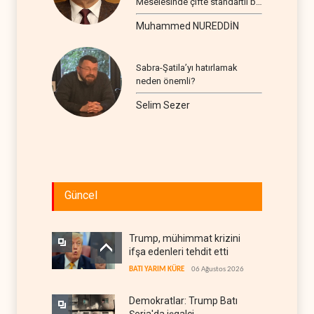
Meselesinde çifte standartlı bir
seyir
Muhammed NUREDDİN
Sabra-Şatila’yı hatırlamak
neden önemli?
Selim Sezer
Güncel
Trump, mühimmat krizini
ifşa edenleri tehdit etti
BATI YARIM KÜRE
06 Ağustos 2026
Demokratlar: Trump Batı