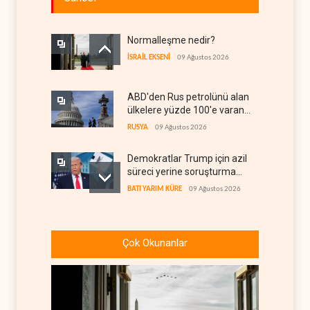
Normalleşme nedir?
İSRAİL EKSENİ
09 Ağustos 2026
ABD'den Rus petrolünü alan
ülkelere yüzde 100'e varan
gümrük vergisi
RUSYA
09 Ağustos 2026
Demokratlar Trump için azil
süreci yerine soruşturma
hazırlıyor
BATI YARIM KÜRE
09 Ağustos 2026
Hürmüz krizi Guyana ve
Afrika'daki petrol
Çok Okunanlar
üreticilerine yaradı
AFRİKA
09 Ağustos 2026
Pentagon silah şirketlerine
21 gün süre verdi