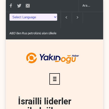
ABD'den Rus petrolünü alan ülkelere yüzde 100'e varan g�..
Demokratl
İsrailli liderler