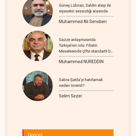
Güney Lübnan; Saldırı ateşi ile
siyasetin sessizliği arasında
Muhammed Ali Senoberi
Gazze anlaşmasında
Türkiye’nin rolü: Filistin
Meselesinde çifte standartlı bir
seyir
Muhammed NUREDDİN
Sabra-Şatila’yı hatırlamak
neden önemli?
Selim Sezer
Güncel