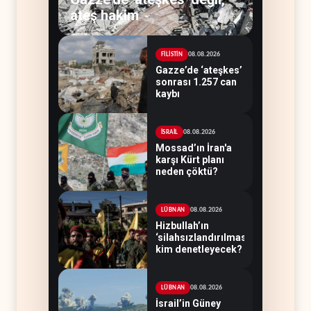
ateş hakim
08.08.2026
FİLİSTİN
Gazze’de ‘ateşkes’
sonrası 1.257 can
kaybı
08.08.2026
İSRAİL
Mossad’ın İran'a
karşı Kürt planı
neden çöktü?
08.08.2026
LÜBNAN
Hizbullah’ın
‘silahsızlandırılmasını’
kim denetleyecek?
08.08.2026
LÜBNAN
İsrail’in Güney