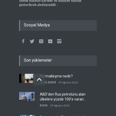
Sitede bulunun içerikler ve analizler kaynak
gösterilerek alıntılanabilir .
Sosyal Medya
Son yüklemeler
Normalleşme nedir?
İSRAİL EKSENİ
09 Ağustos 2026
ABD'den Rus petrolünü alan
ülkelere yüzde 100'e varan
gümrük vergisi
RUSYA
09 Ağustos 2026