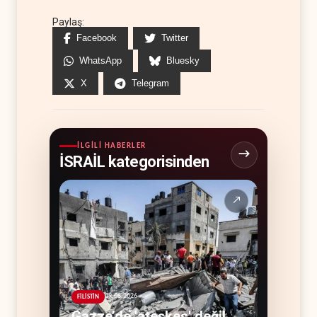
Paylaş:
Facebook
Twitter
WhatsApp
Bluesky
X
Telegram
İLGILI HABERLER
İSRAİL kategorisinden
↗
09.08.2026
FİLİSTİN
Gazze’de 'ateşkes' değil,