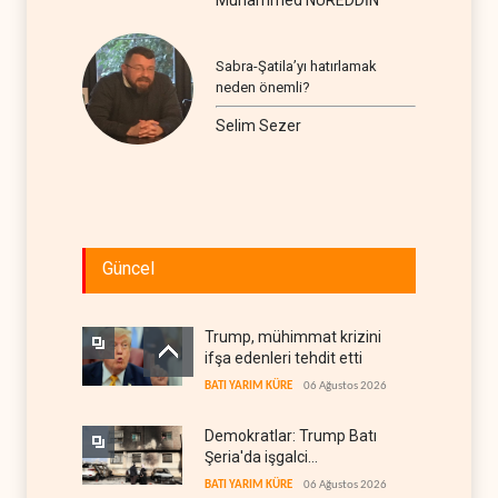
Muhammed NUREDDİN
Sabra-Şatila’yı hatırlamak
neden önemli?
Selim Sezer
Güncel
Trump, mühimmat krizini
ifşa edenleri tehdit etti
BATI YARIM KÜRE
06 Ağustos 2026
Demokratlar: Trump Batı
Şeria'da işgalci
yerleşimcilere cezasızlık
BATI YARIM KÜRE
06 Ağustos 2026