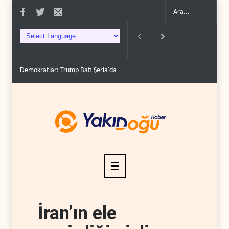
Demokratlar: Trump Batı Şeria'da işgalci yerleşimcilere ..
İsrail, beyin
İran’ın ele