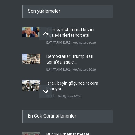
Son yüklemeler
Trump, mühimmat krizini
ifşa edenleri tehdit etti
BATI YARIM KÜRE
06 Ağustos 2026
Demokratlar: Trump Batı
Şeria'da işgalci
yerleşimcilere cezasızlık
BATI YARIM KÜRE
06 Ağustos 2026
sağladı
İsrail, beyin göçünde rekora
koşuyor
İSRAİL
06 Ağustos 2026
Kolombiya kartelleri
En Çok Görüntülenenler
Ukrayna'daki İHA
teknolojisinin peşine düştü
AVRASYA
06 Ağustos 2026
Bu yılki Erbain’in mesajı