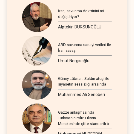
İran, savunma doktrinini mi
değiştiriyor?
Alptekin DURSUNOĞLU
ABD savunma sanayi verileri ile
İran savaşı
Umut Nergisoğlu
Güney Lübnan; Saldırı ateşi ile
siyasetin sessizliği arasında
Muhammed Ali Senoberi
Gazze anlaşmasında
Türkiye’nin rolü: Filistin
Meselesinde çifte standartlı bir
seyir