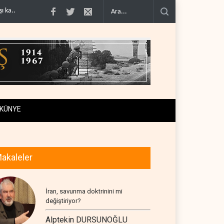
 denklem..
İsrail güçleri Lübnan ordusunu hedef aldı..
Foreign Affairs: ABD 
KÜNYE
akaleler
İran, savunma doktrinini mi
değiştiriyor?
Alptekin DURSUNOĞLU