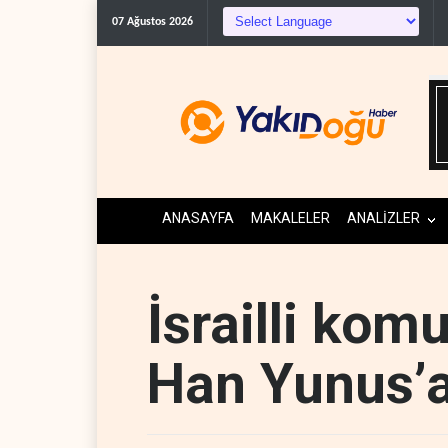
The Telegraph: Hürmüz
07 Ağustos 2026
ANASAYFA
MAKALELER
ANALİZLER
İsrailli komu
Han Yunus’