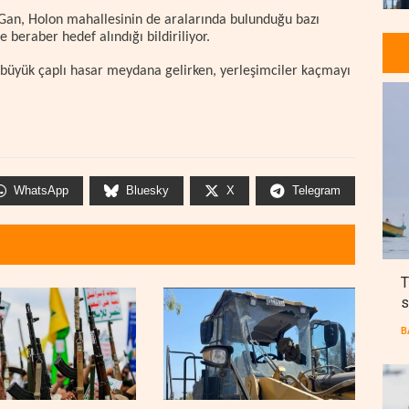
t Gan, Holon mahallesinin de aralarında bulunduğu bazı
 beraber hedef alındığı bildiriliyor.
da büyük çaplı hasar meydana gelirken, yerleşimciler kaçmayı
WhatsApp
Bluesky
X
Telegram
T
s
B