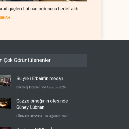
srail güçleri Lübnan ordusunu hedef aldı
ÜBNAN
n Çok Görüntülenenler
Bu yılki Erbain’in mesajı
DİRENİŞ EKSENİ
04 Ağustos 2026
Gazze örneğinin ötesinde
Güney Lübnan
LÜBNAN DOSYASI
04 Ağustos 2026