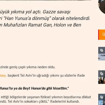
 büyük yıkıma yol açtı. Gazze savaşı
hri “Han Yunus’a dönmüş” olarak nitelendirdi.
im Muhafızları Ramat Gan, Holon ve Ben
G
kezinde geniş çaplı yıkıma neden oldu.
ubayı,
başkent Tel Aviv’in uğradığı yıkımı şu sözlerle ifade
unus’ta ya da Beyt Hanun’da gibi hissettim.”
t ettiği bölgelerde yaşanan fiziksel yıkımın boyutlarına dikkat
dü. Tel Aviv’in sokakları çöktü,” ifadelerini kullandı.