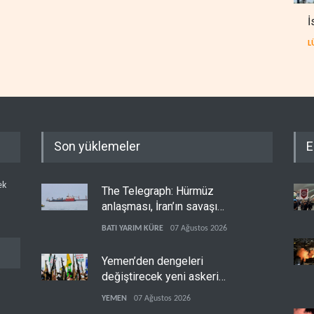
İ
L
Son yüklemeler
E
ek
The Telegraph: Hürmüz
anlaşması, İran’ın savaşı
kazandığını gösteriyor
BATI YARIM KÜRE
07 Ağustos 2026
Yemen’den dengeleri
değiştirecek yeni askeri
denklem
YEMEN
07 Ağustos 2026