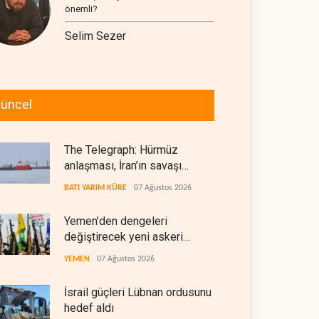
önemli?
Selim Sezer
üncel
The Telegraph: Hürmüz
anlaşması, İran’ın savaşı
kazandığını gösteriyor
BATI YARIM KÜRE
07 Ağustos 2026
Yemen’den dengeleri
değiştirecek yeni askeri
denklem
YEMEN
07 Ağustos 2026
İsrail güçleri Lübnan ordusunu
hedef aldı