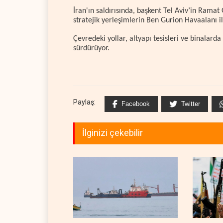
İran'ın saldırısında, başkent Tel Aviv’in Rama
stratejik yerleşimlerin Ben Gurion Havaalanı ile
Çevredeki yollar, altyapı tesisleri ve binalar
sürdürüyor.
Paylaş:
Facebook
Twitter
İlginizi çekebilir