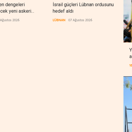
en dengeleri
İsrail güçleri Lübnan ordusunu
Fore
ecek yeni askeri
hedef aldı
Orta
 Ağustos 2026
LÜBNAN
07 Ağustos 2026
BATI
Y
a
Y