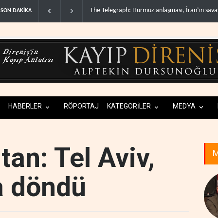
 anlaşması, İran’ın savaşı ka..
Yemen’den dengeleri değiştirecek yeni askeri
SON DAKİKA
HABERLER
RÖPORTAJ
KATEGORİLER
MEDYA
tan: Tel Aviv,
M
a döndü