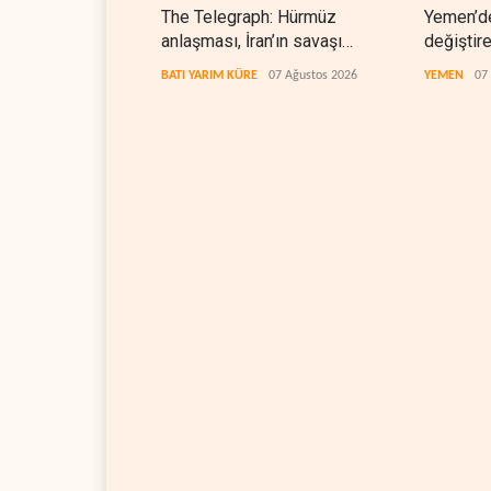
The Telegraph: Hürmüz
Yemen’d
anlaşması, İran’ın savaşı
değiştir
kazandığını gösteriyor
denklem
BATI YARIM KÜRE
07 Ağustos 2026
YEMEN
07