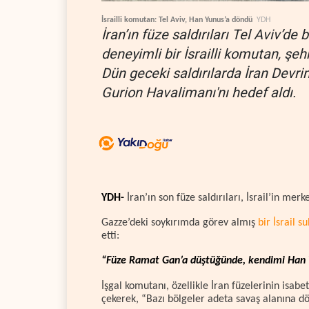
İsrailli komutan: Tel Aviv, Han Yunus’a döndü
YDH
İran’ın füze saldırıları Tel Aviv’de
deneyimli bir İsrailli komutan, şe
Dün geceki saldırılarda İran Devr
Gurion Havalimanı'nı hedef aldı.
YDH-
İran’ın son füze saldırıları, İsrail’in mer
Gazze’deki soykırımda görev almış
bir İsrail s
etti:
“Füze Ramat Gan’a düştüğünde, kendimi Han Y
İşgal komutanı, özellikle İran füzelerinin isabe
çekerek, “Bazı bölgeler adeta savaş alanına dön