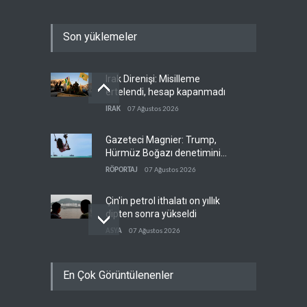
Son yüklemeler
Irak Direnişi: Misilleme
ertelendi, hesap kapanmadı
IRAK
07 Ağustos 2026
Gazeteci Magnier: Trump,
Hürmüz Boğazı denetimini
doğrudan İran ve Umman'a
RÖPORTAJ
07 Ağustos 2026
teslim etti
Çin'in petrol ithalatı on yıllık
dipten sonra yükseldi
ASYA
07 Ağustos 2026
BAE, OPEC'ten ayrıldıktan
En Çok Görüntülenenler
sonra petrol üretimini rekor
düzeye çıkardı
ARAP DÜNYASI
07 Ağustos 2026