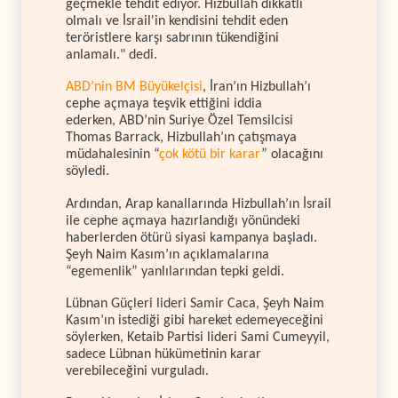
geçmekle tehdit ediyor. Hizbullah dikkatli
olmalı ve İsrail'in kendisini tehdit eden
teröristlere karşı sabrının tükendiğini
anlamalı." dedi.
ABD’nin BM Büyükelçisi
, İran’ın Hizbullah’ı
cephe açmaya teşvik ettiğini iddia
ederken, ABD’nin Suriye Özel Temsilcisi
Thomas Barrack, Hizbullah’ın çatışmaya
müdahalesinin “
çok kötü bir karar
” olacağını
söyledi.
Ardından, Arap kanallarında Hizbullah’ın İsrail
ile cephe açmaya hazırlandığı yönündeki
haberlerden ötürü siyasi kampanya başladı.
Şeyh Naim Kasım’ın açıklamalarına
“egemenlik” yanlılarından tepki geldi.
Lübnan Güçleri lideri Samir Caca, Şeyh Naim
Kasım’ın istediği gibi hareket edemeyeceğini
söylerken, Ketaib Partisi lideri Sami Cumeyyil,
sadece Lübnan hükümetinin karar
verebileceğini vurguladı.