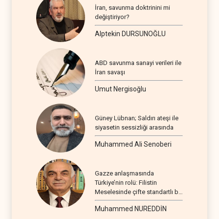
İran, savunma doktrinini mi
değiştiriyor?
Alptekin DURSUNOĞLU
ABD savunma sanayi verileri ile
İran savaşı
Umut Nergisoğlu
Güney Lübnan; Saldırı ateşi ile
siyasetin sessizliği arasında
Muhammed Ali Senoberi
Gazze anlaşmasında
Türkiye’nin rolü: Filistin
Meselesinde çifte standartlı bir
seyir
Muhammed NUREDDİN