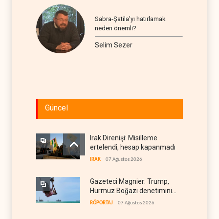
Sabra-Şatila’yı hatırlamak
neden önemli?
Selim Sezer
Güncel
Irak Direnişi: Misilleme
ertelendi, hesap kapanmadı
IRAK
07 Ağustos 2026
Gazeteci Magnier: Trump,
Hürmüz Boğazı denetimini
doğrudan İran ve Umman'a
RÖPORTAJ
07 Ağustos 2026
teslim etti