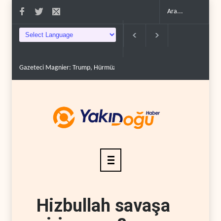
Gazeteci Magnier: Trump, Hürmüz Boğazı denetimini doğru..
Çin'in p
Hizbullah savaşa