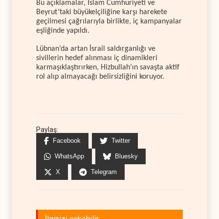
Bu açıklamalar, İslam Cumhuriyeti ve
Beyrut’taki büyükelçiliğine karşı harekete
geçilmesi çağrılarıyla birlikte, iç kampanyalar
eşliğinde yapıldı.
Lübnan’da artan İsrail saldırganlığı ve
sivillerin hedef alınması iç dinamikleri
karmaşıklaştırırken, Hizbullah’ın savaşta aktif
rol alıp almayacağı belirsizliğini koruyor.
Paylaş:
Facebook
Twitter
WhatsApp
Bluesky
X
Telegram
İlginizi çekebilir