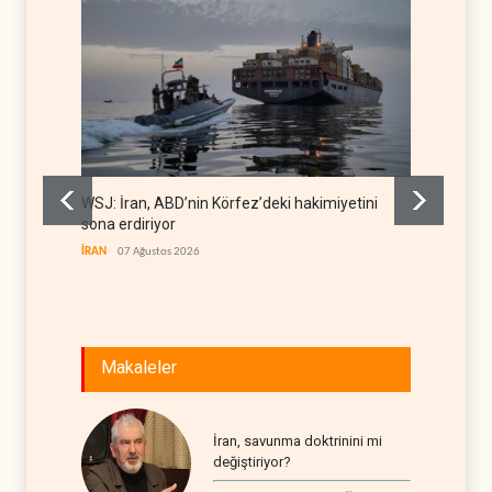
WSJ: İran, ABD’nin Körfez’deki hakimiyetini
İran: A
sona erdiriyor
uğrattı
İRAN
07 Ağustos 2026
İRAN
07
Makaleler
İran, savunma doktrinini mi
değiştiriyor?