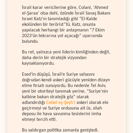
İsrail karar vericilerine göre, Colani, 'Ahmed
el-Şaraa' olsa dahi, özünde İsrail Savaş Bakanı
Israel Katz’ın tanımladığı gibi “El-Kaide
ekolünden bir terörist”tü. Katz, onunla
yapılacak herhangi bir anlaşmanın “7 Ekim
2023’ün tekrarına yol açacağı” uyarısında
bulundu.
Bu ret, yalnızca yeni liderin kimliğinden değil,
daha derin bir stratejik vizyondan
kaynaklanıyordu.
Esed’in düşüşü, İsrail’e Suriye sahasını
doğrudan kendi askeri gücüyle yeniden dizayn
etme fırsatı sunuyordu. Bu nedenle Tel Aviv,
yeni bir otoriteyi tanımak yerine, “Suriye’nin
kalbine bakan stratejik göz” olarak
adlandırdığı
Cebel eş-Şeyh'i
askeri olarak ele
geçirmeyi ve Suriye ordusuna ait üs, silah
deposu ile hava savunma tesislerini imha
etmeyi tercih etti.
Bu saldırgan politika zamanla genişledi.