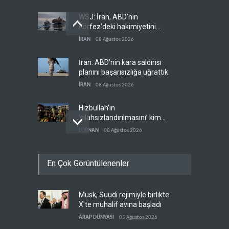
WSJ: İran, ABD’nin
Körfez’deki hakimiyetini
sona erdiriyor
İRAN
08 Ağustos 2026
İran: ABD’nin kara saldırısı
planını başarısızlığa uğrattık
İRAN
08 Ağustos 2026
Hizbullah’ın
‘silahsızlandırılmasını’ kim
denetleyecek?
LÜBNAN
08 Ağustos 2026
Bekai'den Trump’a ‘savaş
En Çok Görüntülenenler
ganimeti’ yanıtı: Önce savaşı
kazan
İRAN
08 Ağustos 2026
Musk, Suudi rejimiyle birlikte
Pentagon silah şirketlerinin
X'te muhalif avına başladı
önünü açıyor
ARAP DÜNYASI
05 Ağustos 2026
BATI YARIM KÜRE
08 Ağustos 2026