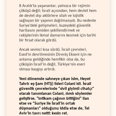
8 Aralık’ta yaşananlar, yalnızca bir rejimin
çöküşü değil; İsrail açısından, hem devlet hem
de devlet dışı aktörlere silah ve lojistik
sağlayan bir yapının dağılmasıydı. Bu nedenle
Suriye’deki gelişmeleri, kuzeydeki güvenlik
haritasını yeniden şekillendirmek ve
rakiplerinin ikmal damarını kesmek için tarihi
bir fırsat olarak gördü.
Ancak sevinci kısa sürdü. İsrail çevreleri,
Esed'in devrilmesinin Direniş Ekseni için ne
anlama geldiğinde hemfikir olsa da, bu
çöküşün İsrail’in değil, Türkiye’nin eseri
olması kaygıyı artırdı.
Yeni dönemde sahneye çıkan isim, Heyet
Tahrir eş-Şam (HTŞ) lideri Colani idi. İsrail
güvenlik çevrelerinde “sivil giyimli cihatçı”
olarak tanımlanan Colani, ılımlı söylemler
geliştirse, “intikam çağının bittiğini” ilan
etse ve “Suriye ile İsrail’in ortak
düşmanları” olduğunu iddia etse de, Tel
Aviv’in tavrı netti: kesin ret.