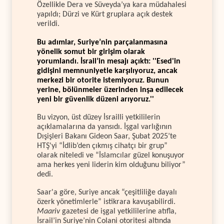
Özellikle Dera ve Süveyda’ya kara müdahalesi
yapıldı; Dürzi ve Kürt gruplara açık destek
verildi.
Bu adımlar, Suriye’nin parçalanmasına
yönelik somut bir girişim olarak
yorumlandı. İsrail’in mesajı açıktı: ''Esed'in
gidişini memnuniyetle karşılıyoruz, ancak
merkezi bir otorite istemiyoruz. Bunun
yerine, bölünmeler üzerinden inşa edilecek
yeni bir güvenlik düzeni arıyoruz.''
Bu vizyon, üst düzey İsrailli yetkililerin
açıklamalarına da yansıdı. İşgal varlığının
Dışişleri Bakanı Gideon Saar, Şubat 2025’te
HTŞ'yi “İdlib’den çıkmış cihatçı bir grup”
olarak niteledi ve “İslamcılar güzel konuşuyor
ama herkes yeni liderin kim olduğunu biliyor”
dedi.
Saar'a göre, Suriye ancak “çeşitliliğe dayalı
özerk yönetimlerle” istikrara kavuşabilirdi.
Maariv
gazetesi de işgal yetkililerine atıfla,
İsrail’in Suriye’nin Colani otoritesi altında