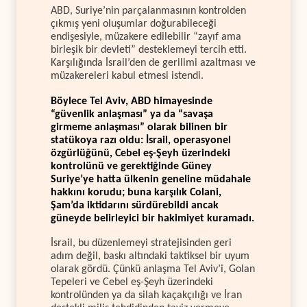
ABD, Suriye’nin parçalanmasının kontrolden
çıkmış yeni oluşumlar doğurabileceği
endişesiyle, müzakere edilebilir “zayıf ama
birleşik bir devleti” desteklemeyi tercih etti.
Karşılığında İsrail’den de gerilimi azaltması ve
müzakereleri kabul etmesi istendi.
Böylece Tel Aviv, ABD himayesinde
“güvenlik anlaşması” ya da “savaşa
girmeme anlaşması” olarak bilinen bir
statükoya razı oldu: İsrail, operasyonel
özgürlüğünü, Cebel eş-Şeyh üzerindeki
kontrolünü ve gerektiğinde Güney
Suriye’ye hatta ülkenin geneline müdahale
hakkını korudu; buna karşılık Colani,
Şam’da iktidarını sürdürebildi ancak
güneyde belirleyici bir hakimiyet kuramadı.
İsrail, bu düzenlemeyi stratejisinden geri
adım değil, baskı altındaki taktiksel bir uyum
olarak gördü. Çünkü anlaşma Tel Aviv’i, Golan
Tepeleri ve Cebel eş-Şeyh üzerindeki
kontrolünden ya da silah kaçakçılığı ve İran