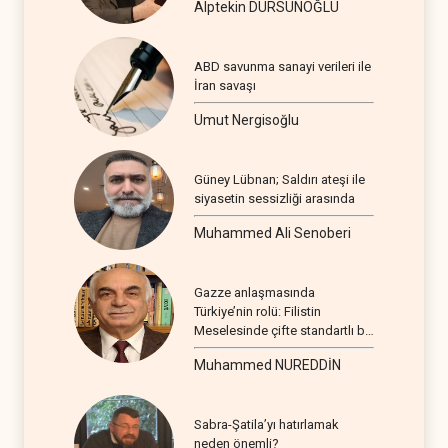
Alptekin DURSUNOĞLU
ABD savunma sanayi verileri ile
İran savaşı
Umut Nergisoğlu
Güney Lübnan; Saldırı ateşi ile
siyasetin sessizliği arasında
Muhammed Ali Senoberi
Gazze anlaşmasında
Türkiye’nin rolü: Filistin
Meselesinde çifte standartlı bir
seyir
Muhammed NUREDDİN
Sabra-Şatila’yı hatırlamak
neden önemli?