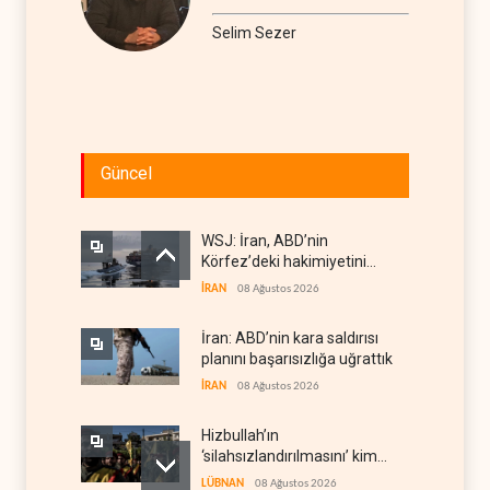
Selim Sezer
Güncel
WSJ: İran, ABD’nin
Körfez’deki hakimiyetini
sona erdiriyor
İRAN
08 Ağustos 2026
İran: ABD’nin kara saldırısı
planını başarısızlığa uğrattık
İRAN
08 Ağustos 2026
Hizbullah’ın
‘silahsızlandırılmasını’ kim
denetleyecek?
LÜBNAN
08 Ağustos 2026