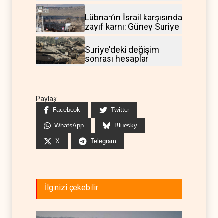
Lübnan’ın İsrail karşısında
zayıf karnı: Güney Suriye
Suriye'deki değişim
sonrası hesaplar
Paylaş:
Facebook
Twitter
WhatsApp
Bluesky
X
Telegram
İlginizi çekebilir