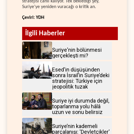
stratejisi canlı kalıyor. Tek beklediği şey,
Suriye’ye yeniden vuracağı o kritik an.
Çeviri: YDH
İlgili Haberler
Suriye'nin bölünmesi
gerçekleşti mi?
Esed'in düşüşünden
sonra İsrail’in Suriye’deki
stratejisi: Türkiye için
jeopolitik tuzak
Suriye iyi durumda değil,
toparlanma yolu hâlâ
uzun ve sonu belirsiz
Suriye’nin kademeli
parçalanışı: 'Devletçikler'