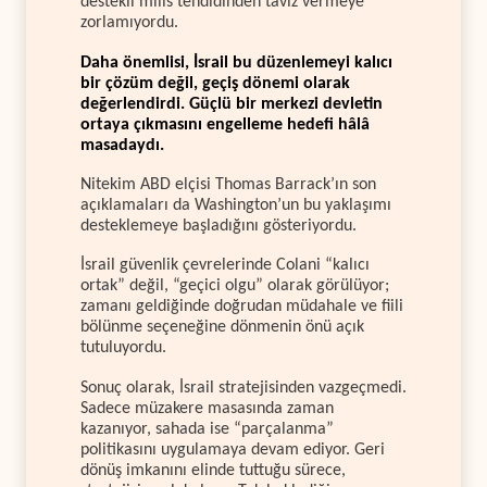
destekli milis tehdidinden taviz vermeye
zorlamıyordu.
Daha önemlisi, İsrail bu düzenlemeyi kalıcı
bir çözüm değil, geçiş dönemi olarak
değerlendirdi. Güçlü bir merkezi devletin
ortaya çıkmasını engelleme hedefi hâlâ
masadaydı.
Nitekim ABD elçisi Thomas Barrack’ın son
açıklamaları da Washington’un bu yaklaşımı
desteklemeye başladığını gösteriyordu.
İsrail güvenlik çevrelerinde Colani “kalıcı
ortak” değil, “geçici olgu” olarak görülüyor;
zamanı geldiğinde doğrudan müdahale ve fiili
bölünme seçeneğine dönmenin önü açık
tutuluyordu.
Sonuç olarak, İsrail stratejisinden vazgeçmedi.
Sadece müzakere masasında zaman
kazanıyor, sahada ise “parçalanma”
politikasını uygulamaya devam ediyor. Geri
dönüş imkanını elinde tuttuğu sürece,