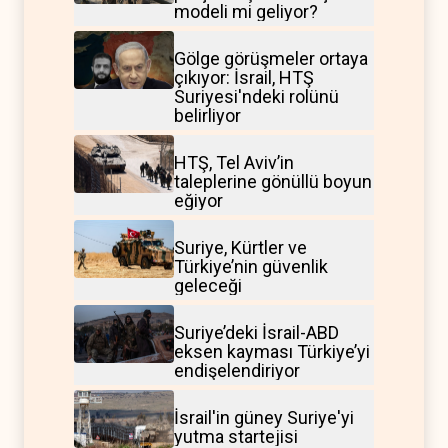
modeli mi geliyor?
Gölge görüşmeler ortaya
çıkıyor: İsrail, HTŞ
Suriyesi'ndeki rolünü
belirliyor
HTŞ, Tel Aviv’in
taleplerine gönüllü boyun
eğiyor
Suriye, Kürtler ve
Türkiye’nin güvenlik
geleceği
Suriye’deki İsrail-ABD
eksen kayması Türkiye’yi
endişelendiriyor
İsrail'in güney Suriye'yi
yutma startejisi