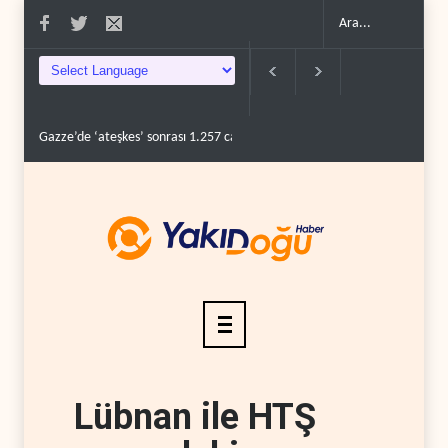
teşkes’ sonrası 1.257 can kaybı..
ABD’nin onlarca savaş uçağı da yetmedi: Hü
Lübnan ile HTŞ