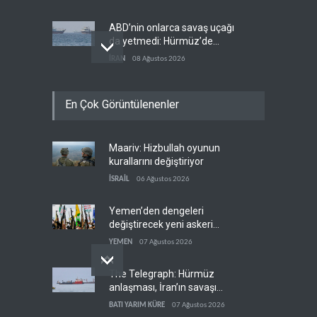
ABD’nin onlarca savaş uçağı
da yetmedi: Hürmüz’de
gemi vuruldu
İRAN
08 Ağustos 2026
Necef İmamı'ndan bölgesel
En Çok Görüntülenenler
'Arap projesi' uyarısı
IRAK
08 Ağustos 2026
Maariv: Hizbullah oyunun
Mossad’ın İran'a karşı Kürt
kurallarını değiştiriyor
planı neden çöktü?
İSRAİL
06 Ağustos 2026
İSRAİL
08 Ağustos 2026
Yemen’den dengeleri
değiştirecek yeni askeri
denklem
YEMEN
07 Ağustos 2026
The Telegraph: Hürmüz
anlaşması, İran’ın savaşı
kazandığını gösteriyor
BATI YARIM KÜRE
07 Ağustos 2026