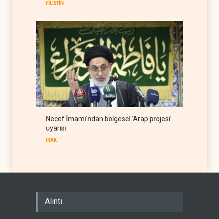
FİLİSTİN
Necef İmamı'ndan bölgesel 'Arap projesi'
uyarısı
IRAK
Alıntı