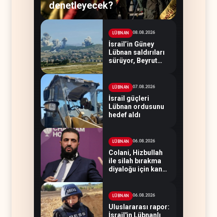
denetleyecek?
08.08.2026
LÜBNAN
İsrail’in Güney
Lübnan saldırıları
sürüyor, Beyrut
suskun
07.08.2026
LÜBNAN
İsrail güçleri
Lübnan ordusunu
hedef aldı
06.08.2026
LÜBNAN
Colani, Hizbullah
ile silah bırakma
diyaloğu için kanal
arıyor
06.08.2026
LÜBNAN
Uluslararası rapor:
İsrail'in Lübnanlı