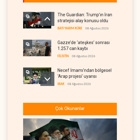
The Guardian: Trump’ın İran
stratejisi alay konusu oldu
BATI YARIM KÜRE
08 Ağustos 2026
Gazze’de ‘ateşkes’ sonrası
1.257 can kaybı
FİLİSTİN
08 Ağustos 2026
Necef İmamı'ndan bölgesel
'Arap projesi' uyarısı
IRAK
08 Ağustos 2026
ABD’nin onlarca savaş uçağı
da yetmedi: Hürmüz’de
Çok Okunanlar
gemi vuruldu
İRAN
08 Ağustos 2026
Suudi Arabistan, kendisini
savaş sonrası Körfez'e
hazırlıyor
ANALİZLER
08 Ağustos 2026