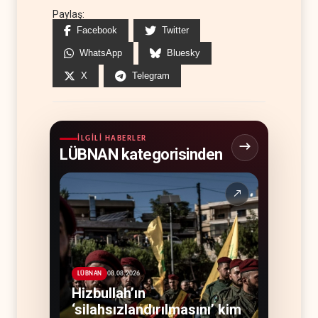
Paylaş:
Facebook
Twitter
WhatsApp
Bluesky
X
Telegram
İLGILI HABERLER
LÜBNAN kategorisinden
↗
08.08.2026
LÜBNAN
Hizbullah’ın
‘silahsızlandırılmasını’ kim