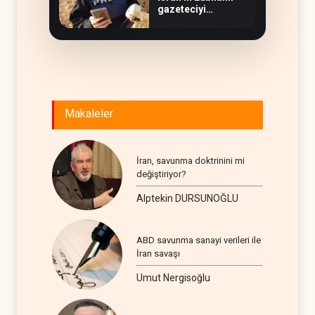
gazeteciyi
öldürmesi savaş
suçu
Makaleler
İran, savunma doktrinini mi
değiştiriyor?
Alptekin DURSUNOĞLU
ABD savunma sanayi verileri ile
İran savaşı
Umut Nergisoğlu