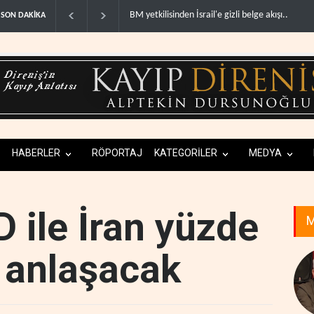
inden İsrail'e gizli belge akışı..
Colani, Hizbullah ile silah bırakma diyaloğu için
SON DAKİKA
HABERLER
RÖPORTAJ
KATEGORİLER
MEDYA
D ile İran yüzde
M
e anlaşacak