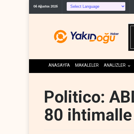
BM yetkilis
06 Ağustos 2026
ANASAYFA
MAKALELER
ANALİZLER
Politico: AB
80 ihtimall