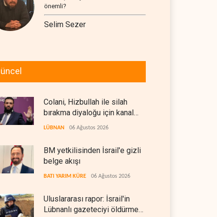
önemli?
Selim Sezer
üncel
Colani, Hizbullah ile silah
bırakma diyaloğu için kanal
arıyor
LÜBNAN
06 Ağustos 2026
BM yetkilisinden İsrail'e gizli
belge akışı
BATI YARIM KÜRE
06 Ağustos 2026
Uluslararası rapor: İsrail'in
Lübnanlı gazeteciyi öldürmesi