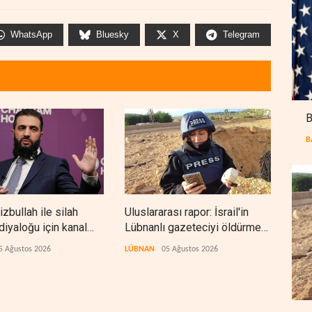
WhatsApp
Bluesky
X
Telegram
B
B
izbullah ile silah
Uluslararası rapor: İsrail'in
NYT:
diyaloğu için kanal
Lübnanlı gazeteciyi öldürmesi
aske
savaş suçu
kalı
5 Ağustos 2026
LÜBNAN
05 Ağustos 2026
BATI