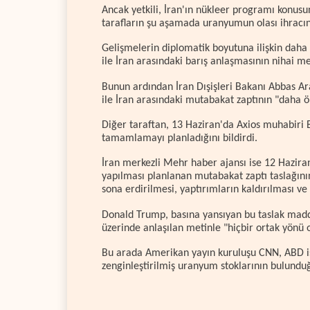
Ancak yetkili, İran'ın nükleer programı konu
tarafların şu aşamada uranyumun olası ihracı
Gelişmelerin diplomatik boyutuna ilişkin dah
ile İran arasındaki barış anlaşmasının nihai m
Bunun ardından İran Dışişleri Bakanı Abbas A
ile İran arasındaki mutabakat zaptının "daha ö
Diğer taraftan, 13 Haziran'da Axios muhabiri
tamamlamayı planladığını bildirdi.
İran merkezli Mehr haber ajansı ise 12 Hazira
yapılması planlanan mutabakat zaptı taslağını
sona erdirilmesi, yaptırımların kaldırılması ve
Donald Trump, basına yansıyan bu taslak madde
üzerinde anlaşılan metinle "hiçbir ortak yönü o
Bu arada Amerikan yayın kuruluşu CNN, ABD is
zenginleştirilmiş uranyum stoklarının bulunduğu