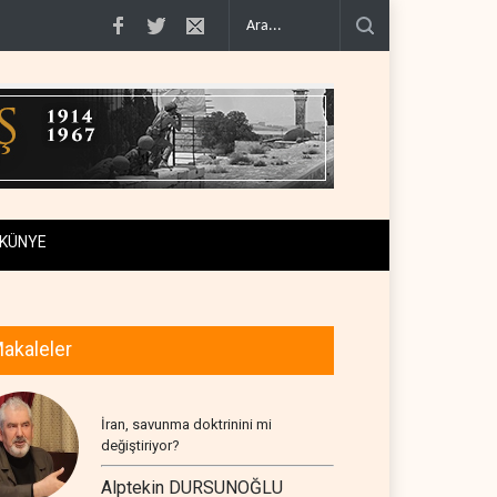
 kanal a..
Uluslararası rapor: İsrail'in Lübnanlı gazeteciyi öldü..
NYT: Kongre,
KÜNYE
akaleler
İran, savunma doktrinini mi
değiştiriyor?
Alptekin DURSUNOĞLU