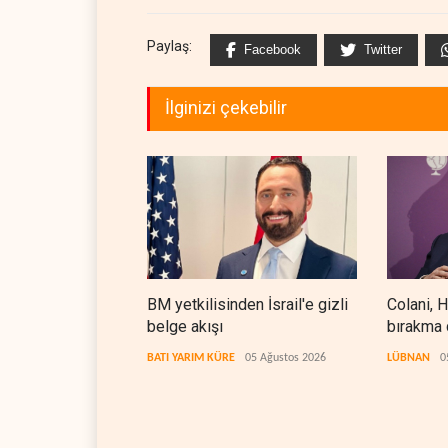
Paylaş:
Facebook
Twitter
İlginizi çekebilir
BM yetkilisinden İsrail'e gizli
Colani, H
belge akışı
bırakma 
arıyor
BATI YARIM KÜRE
05 Ağustos 2026
LÜBNAN
0