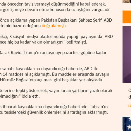
sunda önceden taviz vermeyi düşünmediğini kabul ederek,
nı görüşmeye devam etme konusunda uzlaştığını vurguladı.
a önce açıklama yapan Pakistan Başbakanı Şahbaz Şerif, ABD
etninin hazır olduğunu
doğrulamıştı
.
rakçi, X sosyal medya platformunda yaptığı paylaşımda, ABD
nce hiç bu kadar yakın olmadığını" belirtmişti.
 Barak Ravid, Trump'ın anlaşmayı pazartesi gününe kadar
n sabahı kaynaklarına dayandırdığı haberde, ABD ile
n 14 maddesini açıklamıştı. Bu maddeler arasında savaşın
 Hürmüz Boğazı'nın açılması gibi başlıklar yer alıyordu.
C
lerine tepki göstererek, yayımlanan şartların yazılı olarak
d
lmadığını" iddia etti.
L
tihbarat kaynaklarına dayandırdığı haberinde, Tahran'ın
 tesislerdeki güvenlik önlemlerini artırdığını aktarmıştı.