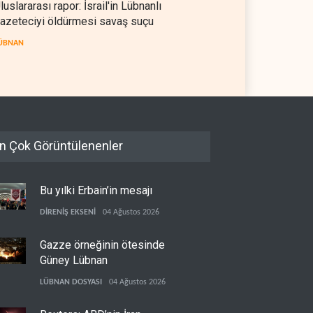
luslararası rapor: İsrail'in Lübnanlı
azeteciyi öldürmesi savaş suçu
ÜBNAN
n Çok Görüntülenenler
Bu yılki Erbain’in mesajı
DİRENİŞ EKSENİ
04 Ağustos 2026
Gazze örneğinin ötesinde
Güney Lübnan
LÜBNAN DOSYASI
04 Ağustos 2026