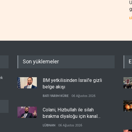
U
g
L
Son yüklemeler
E
ek
BM yetkilisinden İsrail'e gizli
belge akışı
BATI YARIM KÜRE
06 Ağustos 2026
Colani, Hizbullah ile silah
bırakma diyaloğu için kanal
arıyor
LÜBNAN
06 Ağustos 2026