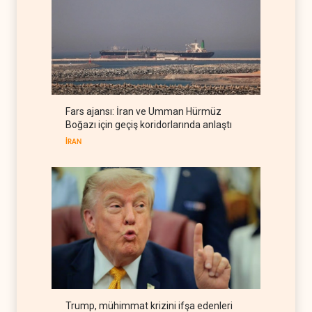
yeni güvenlik hattına
dönüştürüyor
İSRAİL
06 Ağustos 2026
Colani, Hizbullah ile silah
bırakma diyaloğu için kanal
arıyor
LÜBNAN
06 Ağustos 2026
Fars ajansı: İran ve Umman Hürmüz
BM yetkilisinden İsrail'e gizli
Boğazı için geçiş koridorlarında anlaştı
belge akışı
İRAN
BATI YARIM KÜRE
06 Ağustos 2026
Trump, mühimmat krizini ifşa edenleri