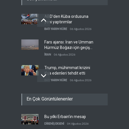
ABD'den Küba ordusuna
yeni yaptırımlar
BATI YARIM KÜRE
06 Ağustos 2026
Fars ajansı: İran ve Umman
Hürmüz Boğazı için geçiş
koridorlarında anlaştı
İRAN
06 Ağustos 2026
Trump, mühimmat krizini
ifşa edenleri tehdit etti
BATI YARIM KÜRE
06 Ağustos 2026
Demokratlar: Trump Batı
En Çok Görüntülenenler
Şeria'da işgalci
yerleşimcilere cezasızlık
BATI YARIM KÜRE
06 Ağustos 2026
sağladı
Bu yılki Erbain’in mesajı
İsrail, beyin göçünde rekora
koşuyor
DİRENİŞ EKSENİ
04 Ağustos 2026