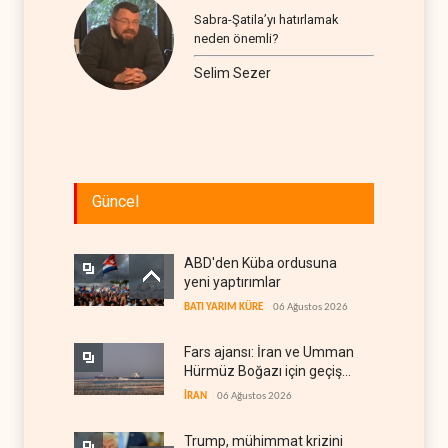
Sabra-Şatila’yı hatırlamak
neden önemli?
Selim Sezer
Güncel
ABD'den Küba ordusuna
yeni yaptırımlar
BATI YARIM KÜRE
06 Ağustos 2026
Fars ajansı: İran ve Umman
Hürmüz Boğazı için geçiş
koridorlarında anlaştı
İRAN
06 Ağustos 2026
Trump, mühimmat krizini