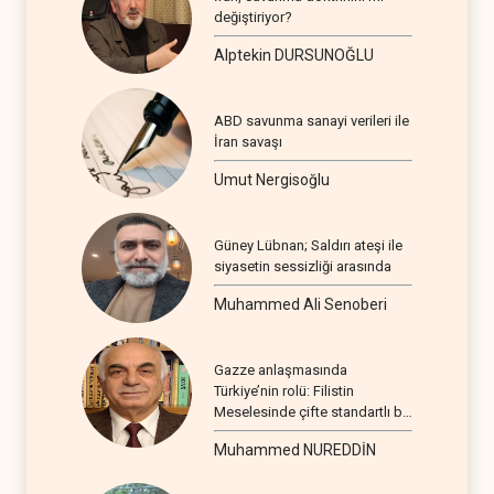
değiştiriyor?
Alptekin DURSUNOĞLU
ABD savunma sanayi verileri ile
İran savaşı
Umut Nergisoğlu
Güney Lübnan; Saldırı ateşi ile
siyasetin sessizliği arasında
Muhammed Ali Senoberi
Gazze anlaşmasında
Türkiye’nin rolü: Filistin
Meselesinde çifte standartlı bir
seyir
Muhammed NUREDDİN