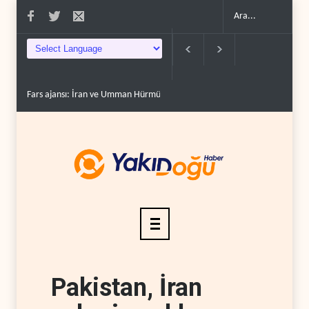
Fars ajansı: İran ve Umman Hürmüz Boğazı için geçiş..
Trump, mühimmat
Pakistan, İran