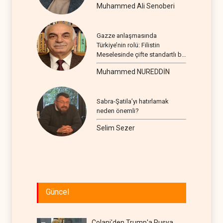
Muhammed Ali Senoberi
Gazze anlaşmasında
Türkiye’nin rolü: Filistin
Meselesinde çifte standartlı bir
seyir
Muhammed NUREDDİN
Sabra-Şatila’yı hatırlamak
neden önemli?
Selim Sezer
Güncel
Colani'den Trump'a Rusya