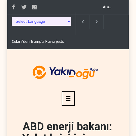
Colani'den Trump'a Rusya jesti..
İsrail basınından terörist yerleşimcilere 
ABD enerji bakanı: