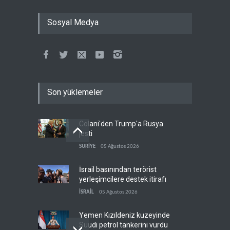
Sosyal Medya
Son yüklemeler
Colani'den Trump'a Rusya
jesti
SURİYE
05 Ağustos 2026
İsrail basınından terörist
yerleşimcilere destek itirafı
İSRAİL
05 Ağustos 2026
Yemen Kızıldeniz kuzeyinde
Suudi petrol tankerini vurdu