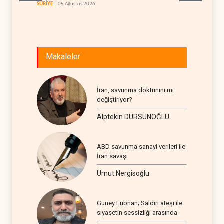
itirafı
SURİYE
05 Ağustos 2026
İSRAİL
0
Makaleler
İran, savunma doktrinini mi
değiştiriyor?
Alptekin DURSUNOĞLU
ABD savunma sanayi verileri ile
İran savaşı
Umut Nergisoğlu
Güney Lübnan; Saldırı ateşi ile
siyasetin sessizliği arasında