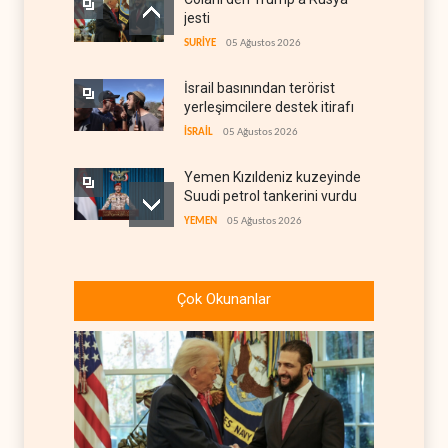
jesti
SURİYE
05 Ağustos 2026
İsrail basınından terörist
yerleşimcilere destek itirafı
İSRAİL
05 Ağustos 2026
Yemen Kızıldeniz kuzeyinde
Suudi petrol tankerini vurdu
YEMEN
05 Ağustos 2026
İsrail askerlerinin
Lübnan'daki lüks oteli
Çok Okunanlar
yağmaladığı ortaya çıktı
İSRAİL
05 Ağustos 2026
Hürmüz ve Babülmendep
boğazlarında gemi trafiği
durağan seyrini koruyor
İRAN
05 Ağustos 2026
Musk, Suudi rejimiyle birlikte