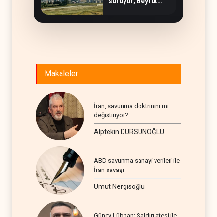
sürüyor, Beyrut
suskun
Makaleler
İran, savunma doktrinini mi
değiştiriyor?
Alptekin DURSUNOĞLU
ABD savunma sanayi verileri ile
İran savaşı
Umut Nergisoğlu
Güney Lübnan; Saldırı ateşi ile