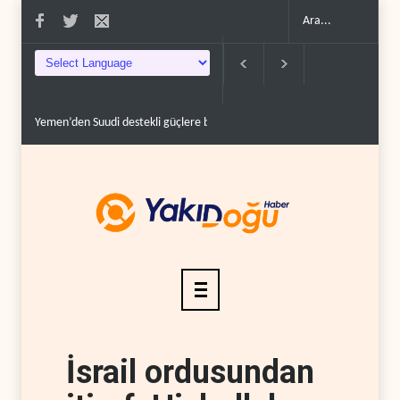
Yemen’den Suudi destekli güçlere büyük operasyon..
Grönland’da izinsiz 
İsrail ordusundan