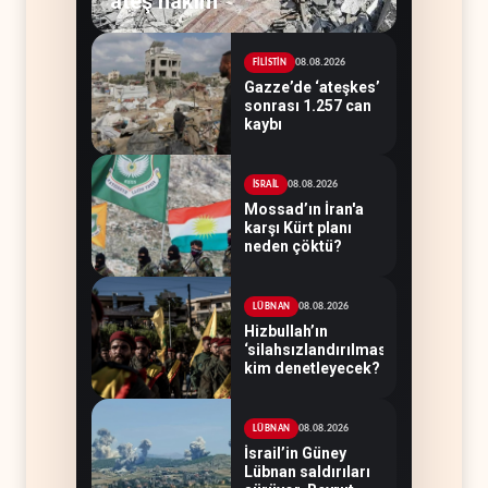
ateş hakim
08.08.2026
FİLİSTİN
Gazze’de ‘ateşkes’
sonrası 1.257 can
kaybı
08.08.2026
İSRAİL
Mossad’ın İran'a
karşı Kürt planı
neden çöktü?
08.08.2026
LÜBNAN
Hizbullah’ın
‘silahsızlandırılmasını’
kim denetleyecek?
08.08.2026
LÜBNAN
İsrail’in Güney
Lübnan saldırıları