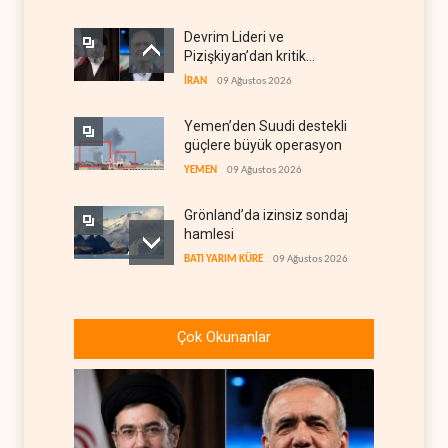
Devrim Lideri ve
Pizişkiyan’dan kritik
görüşme
İRAN
09 Ağustos 2026
Yemen’den Suudi destekli
güçlere büyük operasyon
YEMEN
09 Ağustos 2026
Grönland’da izinsiz sondaj
hamlesi
BATI YARIM KÜRE
09 Ağustos 2026
Arakçi: ‘İran, tüm baskılara
rağmen direnişini
Çok Okunanlar
sürdürecek’
İRAN
09 Ağustos 2026
Yemen, Aramco’yu vurdu
YEMEN
09 Ağustos 2026