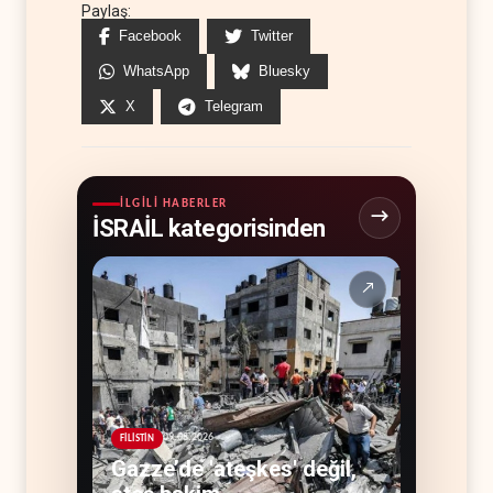
Paylaş:
Facebook
Twitter
WhatsApp
Bluesky
X
Telegram
İLGILI HABERLER
İSRAİL kategorisinden
↗
09.08.2026
FİLİSTİN
Gazze’de 'ateşkes' değil,