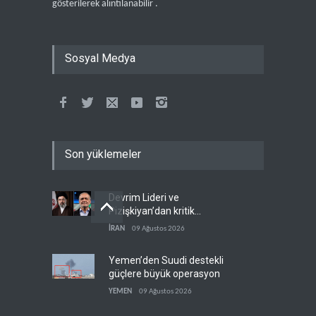
gösterilerek alıntılanabilir .
Sosyal Medya
Son yüklemeler
Devrim Lideri ve
Pizişkiyan’dan kritik
görüşme
İRAN
09 Ağustos 2026
Yemen’den Suudi destekli
güçlere büyük operasyon
YEMEN
09 Ağustos 2026