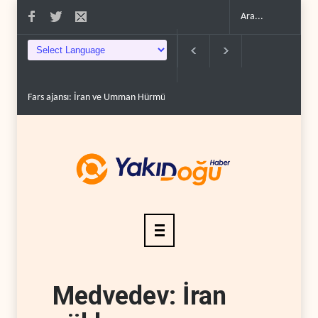
Fars ajansı: İran ve Umman Hürmüz Boğazı için geçiş..
Trump, mühimmat
Medvedev: İran