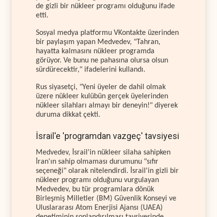
de gizli bir nükleer programı olduğunu ifade
etti.
Sosyal medya platformu VKontakte üzerinden
bir paylaşım yapan Medvedev, "Tahran,
hayatta kalmasını nükleer programda
görüyor. Ve bunu ne pahasına olursa olsun
sürdürecektir," ifadelerini kullandı.
Rus siyasetçi, "Yeni üyeler de dahil olmak
üzere nükleer kulübün gerçek üyelerinden
nükleer silahları almayı bir deneyin!" diyerek
duruma dikkat çekti.
İsrail'e 'programdan vazgeç' tavsiyesi
Medvedev, İsrail'in nükleer silaha sahipken
İran'ın sahip olmaması durumunu "sıfır
seçeneği" olarak nitelendirdi. İsrail'in gizli bir
nükleer programı olduğunu vurgulayan
Medvedev, bu tür programlara dönük
Birleşmiş Milletler (BM) Güvenlik Konseyi ve
Uluslararası Atom Enerjisi Ajansı (UAEA)
denetiminin sonlandırılması tavsiyesinde