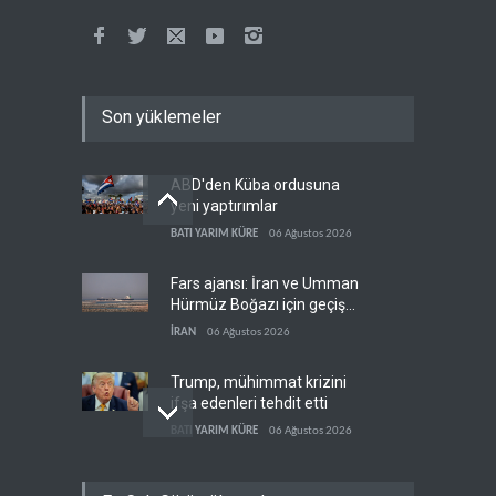
Son yüklemeler
ABD'den Küba ordusuna
yeni yaptırımlar
BATI YARIM KÜRE
06 Ağustos 2026
Fars ajansı: İran ve Umman
Hürmüz Boğazı için geçiş
koridorlarında anlaştı
İRAN
06 Ağustos 2026
Trump, mühimmat krizini
ifşa edenleri tehdit etti
BATI YARIM KÜRE
06 Ağustos 2026
Demokratlar: Trump Batı