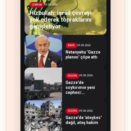
09.08.2026
LÜBNAN
Hizbullah: İsrail çevreyi
yok ederek topraklarını
genişletiyor
09.08.2026
İSRAİL
Netanyahu ‘Gazze
planını’ çöpe attı
09.08.2026
FİLİSTİN
Gazze’de
soykırımın yeni
cephesi:
Kamyonlar ve
sürücüler de
hedefte
09.08.2026
FİLİSTİN
Gazze’de 'ateşkes'
değil, ateş hakim