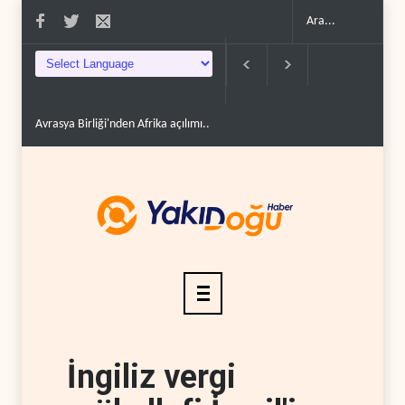
Avrasya Birliği'nden Afrika açılımı..
Hizbullah: İsrail çevreyi yok ederek to
İngiliz vergi