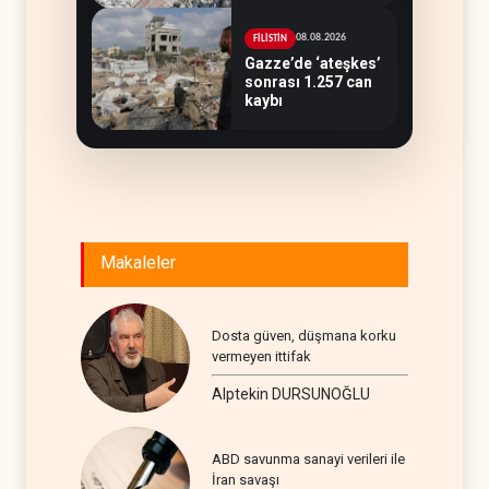
08.08.2026
FİLİSTİN
Gazze’de ‘ateşkes’
sonrası 1.257 can
kaybı
Makaleler
Dosta güven, düşmana korku
vermeyen ittifak
Alptekin DURSUNOĞLU
ABD savunma sanayi verileri ile
İran savaşı