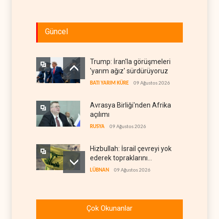
Güncel
Trump: İran'la görüşmeleri
'yarım ağız' sürdürüyoruz
BATI YARIM KÜRE
09 Ağustos 2026
Avrasya Birliği'nden Afrika
açılımı
RUSYA
09 Ağustos 2026
Hizbullah: İsrail çevreyi yok
ederek topraklarını
genişletiyor
LÜBNAN
09 Ağustos 2026
Ayetullah Hamenei'den
Muhsin Rızai'ye yeni görev
Çok Okunanlar
İRAN
09 Ağustos 2026