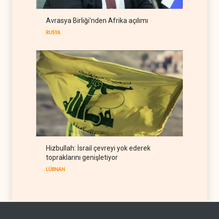
Hmeimim ve Tartus için
Avrasya Birliği'nden Afrika açılımı
HTŞ-Rusya anlaşması
RUSYA
SURİYE
09 Ağustos 2026
Hizbullah: İsrail çevreyi yok ederek
topraklarını genişletiyor
LÜBNAN