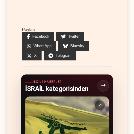
Paylaş:
Facebook
Twitter
WhatsApp
Bluesky
X
Telegram
İLGILI HABERLER
İSRAİL kategorisinden
↗