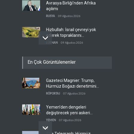
Avrasya Birliği'nden Afrika
açılımı
RUSYA
09 Ağustos 2026
Hizbullah: İsrail çevreyi yok
ederek topraklarını
genişletiyor
LÜBNAN
09 Ağustos 2026
Ayetullah Hamenei'den
En Çok Görüntülenenler
Muhsin Rızai'ye yeni görev
İRAN
09 Ağustos 2026
Gazeteci Magnier: Trump,
Hamas arabuluculardan
Hürmüz Boğazı denetimini
İsrail'e baskı yapmasını
doğrudan İran ve Umman'a
istedi
RÖPORTAJ
07 Ağustos 2026
FİLİSTİN
09 Ağustos 2026
teslim etti
Yemen’den dengeleri
değiştirecek yeni askeri
denklem
YEMEN
07 Ağustos 2026
The Telegraph: Hürmüz