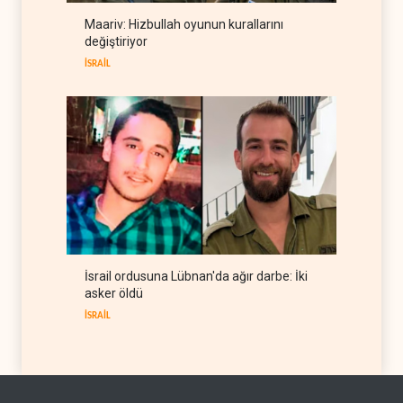
Reuters: Hürmüz'ün
Maariv: Hizbullah oyunun kurallarını
denetimi İran'da olacak
değiştiriyor
İRAN
06 Ağustos 2026
İSRAİL
İsrail ordusuna Lübnan'da ağır darbe: İki
asker öldü
İSRAİL