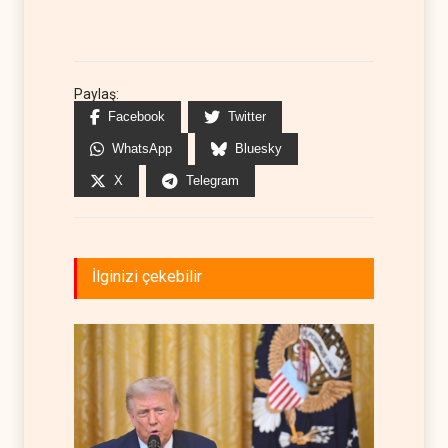
Paylaş:
Facebook
Twitter
WhatsApp
Bluesky
X
Telegram
İlginizi çekebilir