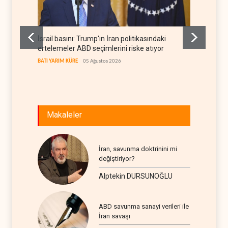
İsrail basını: Trump'ın İran politikasındaki
İsrail 
ertelemeler ABD seçimlerini riske atıyor
öldü
BATI YARIM KÜRE
05 Ağustos 2026
İSRAİL
0
Makaleler
İran, savunma doktrinini mi
değiştiriyor?
Alptekin DURSUNOĞLU
ABD savunma sanayi verileri ile
İran savaşı