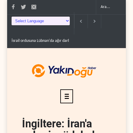
İsrail ordusuna Lübnan'da ağır darbe: İki asker öldü..
Maariv: Hizbullah
İngiltere: İran'a