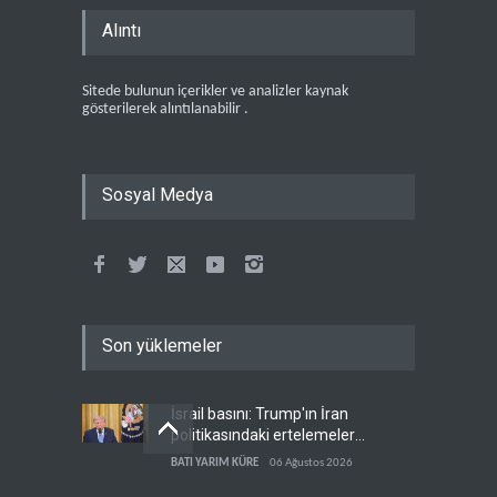
Alıntı
Sitede bulunun içerikler ve analizler kaynak
gösterilerek alıntılanabilir .
Sosyal Medya
Son yüklemeler
İsrail basını: Trump'ın İran
politikasındaki ertelemeler
ABD seçimlerini riske atıyor
BATI YARIM KÜRE
06 Ağustos 2026