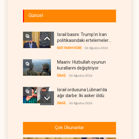
Güncel
İsrail basını: Trump'ın İran
politikasındaki ertelemeler
ABD seçimlerini riske atıyor
BATI YARIM KÜRE
06 Ağustos 2026
Maariv: Hizbullah oyunun
kurallarını değiştiriyor
İSRAİL
06 Ağustos 2026
İsrail ordusuna Lübnan'da
ağır darbe: İki asker öldü
İSRAİL
06 Ağustos 2026
İsrail ordusundan Lübnan'ın
güneyindeki Mansuri için
Çok Okunanlar
tahliye çağrısı
İSRAİL
06 Ağustos 2026