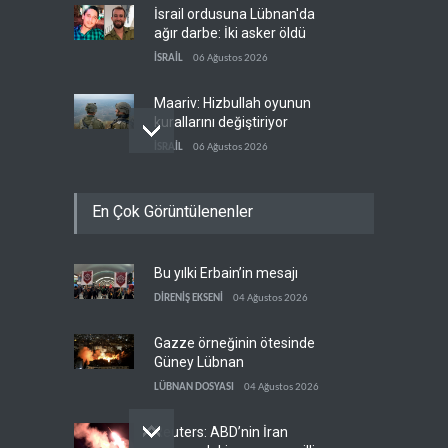
İsrail ordusuna Lübnan'da
ağır darbe: İki asker öldü
İSRAİL
06 Ağustos 2026
Maariv: Hizbullah oyunun
kurallarını değiştiriyor
İSRAİL
06 Ağustos 2026
İsrail ordusundan Lübnan'ın
En Çok Görüntülenenler
güneyindeki Mansuri için
tahliye çağrısı
İSRAİL
06 Ağustos 2026
Bu yılki Erbain’in mesajı
İran ile Umman, Hürmüz'de
yeni düzen için son
DİRENİŞ EKSENİ
04 Ağustos 2026
aşamada
İRAN
06 Ağustos 2026
Gazze örneğinin ötesinde
Güney Lübnan
LÜBNAN DOSYASI
04 Ağustos 2026
Reuters: ABD’nin İran