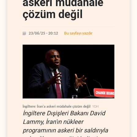
askeri müdahale
çözüm değil
Bu sayfayı yazdır
23/06/25 - 20:12
İngiltere: İran'a askeri müdahale çözüm değil
YDH
İngiltere Dışişleri Bakanı David
Lammy, İran'ın nükleer
programının askeri bir saldırıyla