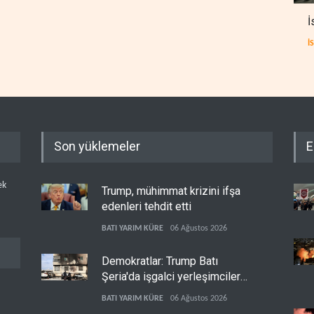
İ
İ
Son yüklemeler
E
ek
Trump, mühimmat krizini ifşa
edenleri tehdit etti
BATI YARIM KÜRE
06 Ağustos 2026
Demokratlar: Trump Batı
Şeria'da işgalci yerleşimcilere
cezasızlık sağladı
BATI YARIM KÜRE
06 Ağustos 2026