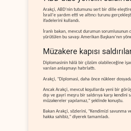
Arakçi, ABD'nin tutumunu sert bir dille eleştire
İsrail'e yardım etti ve altıncı turunu gerçekl
ifadelerini kullandı.
İranlı bakan, mevcut durumun sorumlusunun d
yürütülen bu savaşı Amerikan Başkanı'nın yönett
Müzakere kapısı saldırıla
Diplomasinin hâlâ bir çözüm olabileceğine iş
varılan anlaşmayı hatırlattı.
Arakçi, "Diplomasi, daha önce nükleer dosyada b
Ancak Arakçi, mevcut koşullarda yeni bir gör
dışı ve gayri meşru bir saldırıya karşı kendini
müzakereler yapılamaz," şeklinde konuştu.
Bakan Arakçi, sözlerini, "Kendimizi savunma ve
hakka sahibiz," diyerek tamamladı.