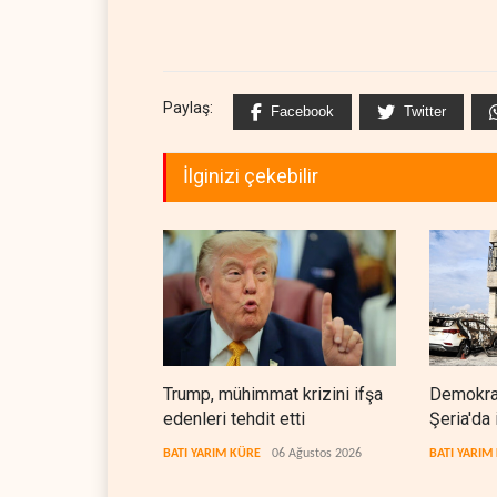
Paylaş:
Facebook
Twitter
İlginizi çekebilir
Trump, mühimmat krizini ifşa
Demokrat
edenleri tehdit etti
Şeria'da 
cezasızl
BATI YARIM KÜRE
06 Ağustos 2026
BATI YARIM