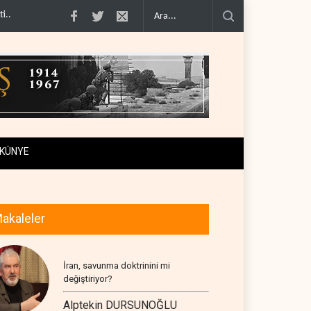
imcilere ..
İsrail, beyin göçünde rekora koşuyor..
Kolombiya kartelleri Ukra
KÜNYE
akaleler
İran, savunma doktrinini mi
değiştiriyor?
Alptekin DURSUNOĞLU