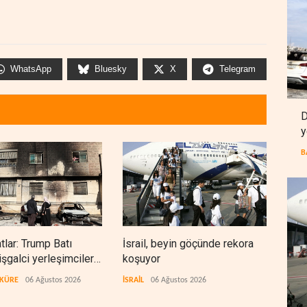
WhatsApp
Bluesky
X
Telegram
D
y
B
lar: Trump Batı
İsrail, beyin göçünde rekora
Kolo
işgalci yerleşimcilere
koşuyor
Ukra
ık sağladı
tekn
 KÜRE
06 Ağustos 2026
İSRAİL
06 Ağustos 2026
AVRA