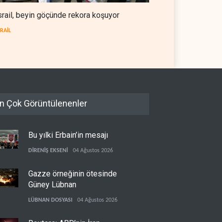
srail, beyin göçünde rekora koşuyor
SRAİL
n Çok Görüntülenenler
Bu yılki Erbain’in mesajı
DİRENİŞ EKSENİ
04 Ağustos 2026
Gazze örneğinin ötesinde
Güney Lübnan
LÜBNAN DOSYASI
04 Ağustos 2026