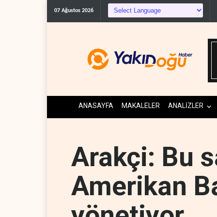
ABD'den Küb
07 Ağustos 2026
ANASAYFA
MAKALELER
ANALİZLER
Arakçi: Bu s
Amerikan B
yönetiyor