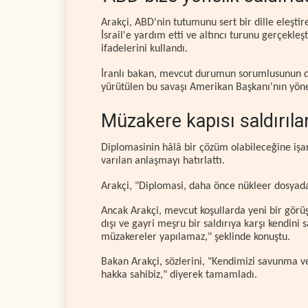
Arakçi, ABD'nin tutumunu sert bir dille eleştire
İsrail'e yardım etti ve altıncı turunu gerçekl
ifadelerini kullandı.
İranlı bakan, mevcut durumun sorumlusunun d
yürütülen bu savaşı Amerikan Başkanı'nın yönett
Müzakere kapısı saldırıla
Diplomasinin hâlâ bir çözüm olabileceğine iş
varılan anlaşmayı hatırlattı.
Arakçi, "Diplomasi, daha önce nükleer dosyada b
Ancak Arakçi, mevcut koşullarda yeni bir gör
dışı ve gayri meşru bir saldırıya karşı kendini
müzakereler yapılamaz," şeklinde konuştu.
Bakan Arakçi, sözlerini, "Kendimizi savunma ve
hakka sahibiz," diyerek tamamladı.