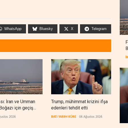
WhatsApp
Bluesky
X
Telegram
F
B
İ
nsı: İran ve Umman
Trump, mühimmat krizini ifşa
Demo
oğazı için geçiş
edenleri tehdit etti
Şeri
rında anlaştı
ceza
ğustos 2026
BATI YARIM KÜRE
06 Ağustos 2026
BATI