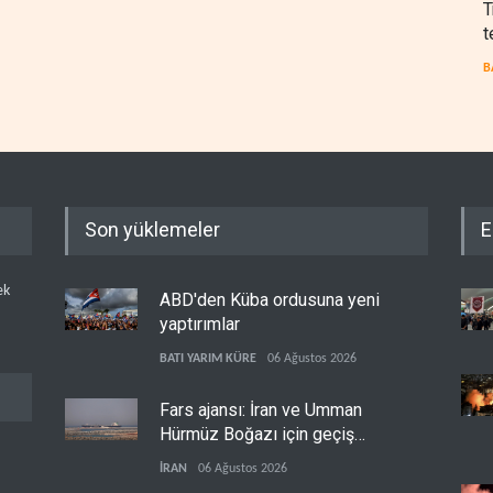
T
t
B
Son yüklemeler
E
ek
ABD'den Küba ordusuna yeni
yaptırımlar
BATI YARIM KÜRE
06 Ağustos 2026
Fars ajansı: İran ve Umman
Hürmüz Boğazı için geçiş
koridorlarında anlaştı
İRAN
06 Ağustos 2026