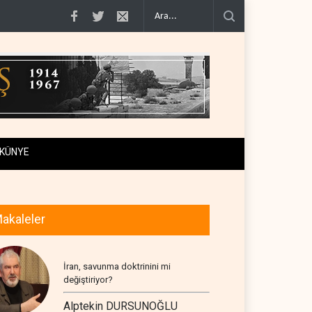
 geçiş..
Trump, mühimmat krizini ifşa edenleri tehdit etti..
Demokratlar: Tr
KÜNYE
akaleler
İran, savunma doktrinini mi
değiştiriyor?
Alptekin DURSUNOĞLU