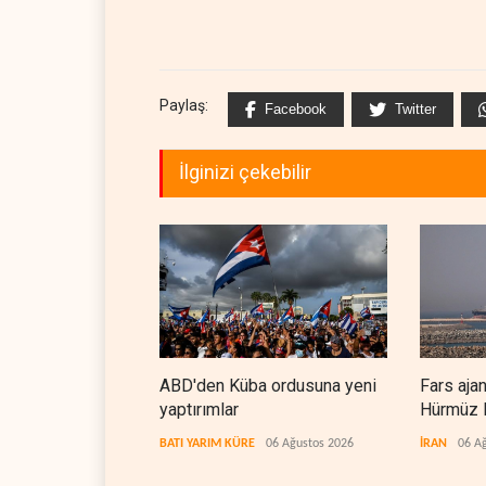
Paylaş:
Facebook
Twitter
İlginizi çekebilir
ABD'den Küba ordusuna yeni
Fars aja
yaptırımlar
Hürmüz B
koridorla
BATI YARIM KÜRE
06 Ağustos 2026
İRAN
06 A