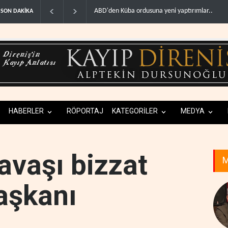
a ordusuna yeni yaptırımlar..
Fars ajansı: İran ve Umman Hürmüz Boğazı için
SON DAKİKA
HABERLER
RÖPORTAJ
KATEGORİLER
MEDYA
avaşı bizzat
M
aşkanı