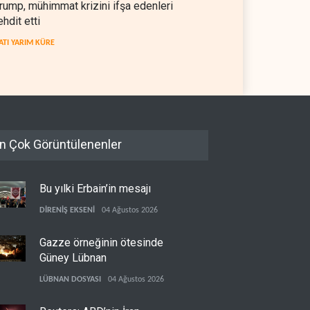
rump, mühimmat krizini ifşa edenleri
ehdit etti
ATI YARIM KÜRE
n Çok Görüntülenenler
Bu yılki Erbain’in mesajı
DİRENİŞ EKSENİ
04 Ağustos 2026
Gazze örneğinin ötesinde
Güney Lübnan
LÜBNAN DOSYASI
04 Ağustos 2026